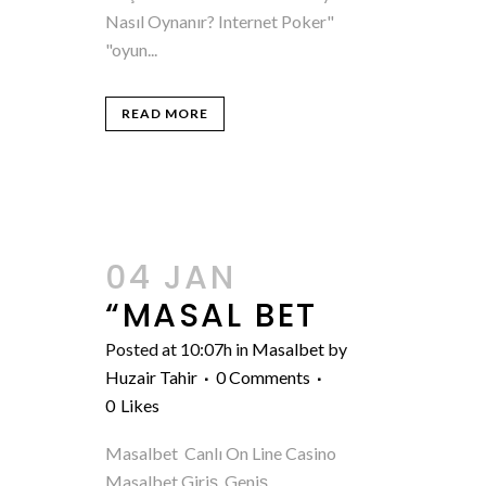
Nasıl Oynanır? Internet Poker"
"oyun...
READ MORE
04 JAN
“MASAL BET
Posted at 10:07h
in
Masalbet
by
Huzair Tahir
0 Comments
0
Likes
Masalbet ️ Canlı On Line Casino
Masalbet Giriş, Geniş