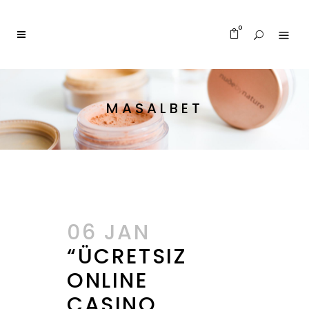
0
MASALBET
06 JAN
“ÜCRETSIZ
ONLINE
CASINO