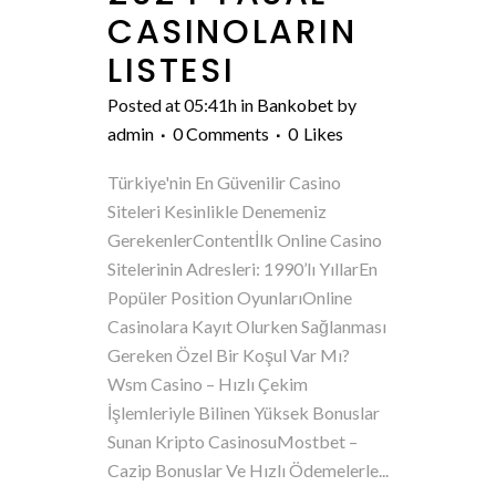
CASINOLARIN
LISTESI ️
Posted at 05:41h
in
Bankobet
by
admin
0 Comments
0
Likes
Türkiye'nin En Güvenilir Casino
Siteleri Kesinlikle Denemeniz
GerekenlerContentİlk Online Casino
Sitelerinin Adresleri: 1990’lı YıllarEn
Popüler Position OyunlarıOnline
Casinolara Kayıt Olurken Sağlanması
Gereken Özel Bir Koşul Var Mı?
Wsm Casino – Hızlı Çekim
İşlemleriyle Bilinen Yüksek Bonuslar
Sunan Kripto CasinosuMostbet –
Cazip Bonuslar Ve Hızlı Ödemelerle...