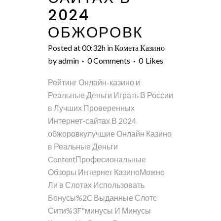
2024
ОБЖОРОВК
Posted at 00:32h
in
Комета Казино
by
admin
0 Comments
0
Likes
Рейтинг Онлайн-казино и
Реальные Деньги Играть В России
в Лучших Проверенных
Интернет-сайтах В 2024
обжоровкулучшие Онлайн Казино
в Реальные Деньги
️ContentПрофесиональные
Обзоры Интернет КазиноМожно
Ли в Слотах Использовать
Бонусы%2C Выданные Слотс
Сити%3F"минусы И Минусы