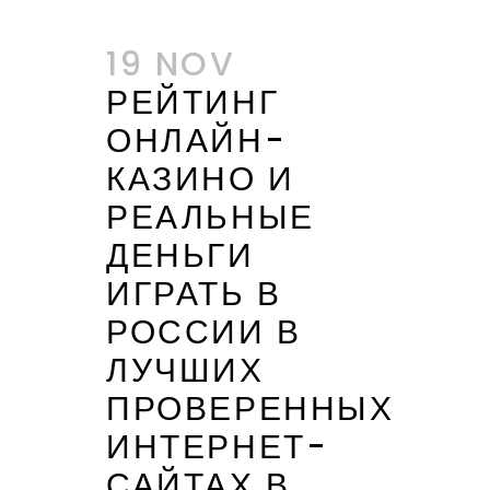
19 NOV
РЕЙТИНГ
ОНЛАЙН-
КАЗИНО И
РЕАЛЬНЫЕ
ДЕНЬГИ
ИГРАТЬ В
РОССИИ В
ЛУЧШИХ
ПРОВЕРЕННЫХ
ИНТЕРНЕТ-
САЙТАХ В