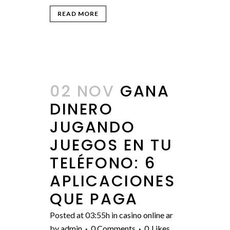
READ MORE
02 NOV
GANA
DINERO
JUGANDO
JUEGOS EN TU
TELÉFONO: 6
APLICACIONES
QUE PAGA
Posted at 03:55h
in
casino online ar
by
admin
0 Comments
0
Likes