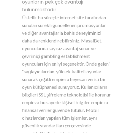
oyunların pek çok avantajı
bulunmaktadır.
Üstelik bu süreçte internet site tarafından
sunulan sürekli güncellenen promosyonlar
ve diğer avantajlarla bahis deneyiminizi
daha da renklendirebilirsiniz. MasalBet,
oyuncularına sayısız avantaj sunar ve
çevrimiçi gambling establishment
oyuncuları için en iyi seçenektir. Önde gelen”
“sağlayıcılardan, yüksek kaliteli oyunlar
sunarak çeşitli empieza heyecan verici bir
oyun kütüphanesi sunuyoruz. Kullanıcıların
bilgileri SSL şifreleme teknolojisi ile korunur
empieza bu sayede kişisel bilgiler empieza
finansal veriler güvende tutulur. Mobil
cihazlardan yapılan tüm işlemler, aynı
güvenlik standartları çerçevesinde