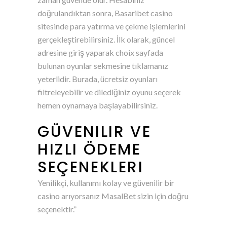
doğrulandıktan sonra, Basaribet casino
sitesinde para yatırma ve çekme işlemlerini
gerçekleştirebilirsiniz. İlk olarak, güncel
adresine giriş yaparak choix sayfada
bulunan oyunlar sekmesine tıklamanız
yeterlidir. Burada, ücretsiz oyunları
filtreleyebilir ve dilediğiniz oyunu seçerek
hemen oynamaya başlayabilirsiniz.
GÜVENILIR VE
HIZLI ÖDEME
SEÇENEKLERI
Yenilikçi, kullanımı kolay ve güvenilir bir
casino arıyorsanız MasalBet sizin için doğru
seçenektir.”