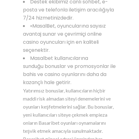
Destek ekibimiz canlı sohbet, e-
posta ve telefonla iletişim aracılığıyla
7/24 hizmetinizdedir.
«MasalBet, oyuncularına sayısız
avantaj sunar ve çevrimiçi online
casino oyuncuları için en kaliteli
seçenektir.
Masalbet kullanıcılarına
sunduğu bonuslar ve promosyonlar ile
bahis ve casino oyunlarını daha da
kazançlı hale getirir.
Yatırımsız bonuslar, kullanıcıların hiçbir
maddi risk almadan siteyi denemelerini ve
oyunları keşfetmelerini sağlar. Bu bonuslar,
yeni kullanıcıları siteye çekmek empieza
onların Basaribet oyunları oynamalarını
teşvik etmek amacıyla sunulmaktadır.
Basaribet güncel adresi üzerinden her