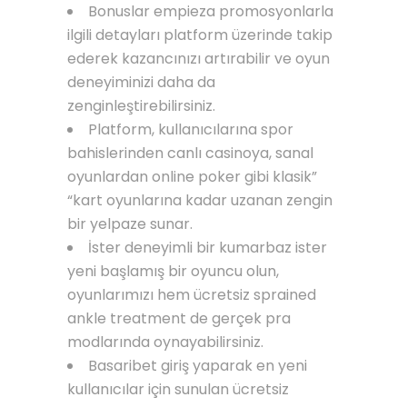
Bonuslar empieza promosyonlarla
ilgili detayları platform üzerinde takip
ederek kazancınızı artırabilir ve oyun
deneyiminizi daha da
zenginleştirebilirsiniz.
Platform, kullanıcılarına spor
bahislerinden canlı casinoya, sanal
oyunlardan online poker gibi klasik”
“kart oyunlarına kadar uzanan zengin
bir yelpaze sunar.
İster deneyimli bir kumarbaz ister
yeni başlamış bir oyuncu olun,
oyunlarımızı hem ücretsiz sprained
ankle treatment de gerçek pra
modlarında oynayabilirsiniz.
Basaribet giriş yaparak en yeni
kullanıcılar için sunulan ücretsiz