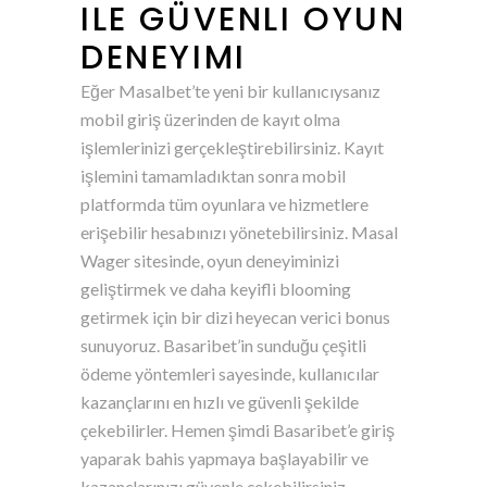
ILE GÜVENLI OYUN
DENEYIMI
Eğer Masalbet’te yeni bir kullanıcıysanız
mobil giriş üzerinden de kayıt olma
işlemlerinizi gerçekleştirebilirsiniz. Kayıt
işlemini tamamladıktan sonra mobil
platformda tüm oyunlara ve hizmetlere
erişebilir hesabınızı yönetebilirsiniz. Masal
Wager sitesinde, oyun deneyiminizi
geliştirmek ve daha keyifli blooming
getirmek için bir dizi heyecan verici bonus
sunuyoruz. Basaribet’in sunduğu çeşitli
ödeme yöntemleri sayesinde, kullanıcılar
kazançlarını en hızlı ve güvenli şekilde
çekebilirler. Hemen şimdi Basaribet’e giriş
yaparak bahis yapmaya başlayabilir ve
kazançlarınızı güvenle çekebilirsiniz