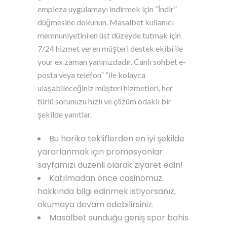
empieza uygulamayı indirmek için “İndir”
düğmesine dokunun. Masalbet kullanıcı
memnuniyetini en üst düzeyde tutmak için
7/24 hizmet veren müşteri destek ekibi ile
your ex zaman yanınızdadır. Canlı sohbet e-
posta veya telefon” “ile kolayca
ulaşabileceğiniz müşteri hizmetleri, her
türlü sorunuzu hızlı ve çözüm odaklı bir
şekilde yanıtlar.
Bu harika tekliflerden en iyi şekilde
yararlanmak için promosyonlar
sayfamızı düzenli olarak ziyaret edin!
Katılmadan önce casinomuz
hakkında bilgi edinmek istiyorsanız,
okumaya devam edebilirsiniz.
Masalbet sunduğu geniş spor bahis