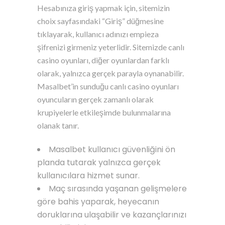
Hesabınıza giriş yapmak için, sitemizin
choix sayfasındaki “Giriş” düğmesine
tıklayarak, kullanıcı adınızı empieza
şifrenizi girmeniz yeterlidir. Sitemizde canlı
casino oyunları, diğer oyunlardan farklı
olarak, yalnızca gerçek parayla oynanabilir.
Masalbet’in sunduğu canlı casino oyunları
oyuncuların gerçek zamanlı olarak
krupiyelerle etkileşimde bulunmalarına
olanak tanır.
Masalbet kullanıcı güvenliğini ön
planda tutarak yalnızca gerçek
kullanıcılara hizmet sunar.
Maç sırasında yaşanan gelişmelere
göre bahis yaparak, heyecanın
doruklarına ulaşabilir ve kazançlarınızı