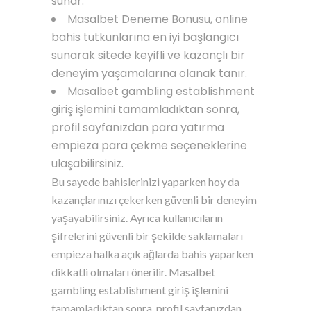
sunar.
Masalbet Deneme Bonusu, online
bahis tutkunlarına en iyi başlangıcı
sunarak sitede keyifli ve kazançlı bir
deneyim yaşamalarına olanak tanır.
Masalbet gambling establishment
giriş işlemini tamamladıktan sonra,
profil sayfanızdan para yatırma
empieza para çekme seçeneklerine
ulaşabilirsiniz.
Bu sayede bahislerinizi yaparken hoy da
kazançlarınızı çekerken güvenli bir deneyim
yaşayabilirsiniz. Ayrıca kullanıcıların
şifrelerini güvenli bir şekilde saklamaları
empieza halka açık ağlarda bahis yaparken
dikkatli olmaları önerilir. Masalbet
gambling establishment giriş işlemini
tamamladıktan sonra, profil sayfanızdan