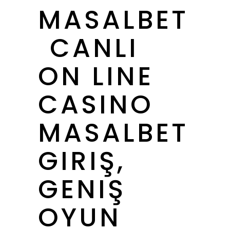
MASALBET
️ CANLI
ON LINE
CASINO
MASALBET
GIRIŞ,
GENIŞ
OYUN