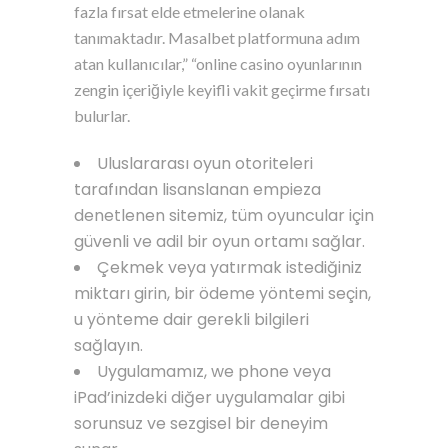
fazla fırsat elde etmelerine olanak
tanımaktadır. Masalbet platformuna adım
atan kullanıcılar,” “online casino oyunlarının
zengin içeriğiyle keyifli vakit geçirme fırsatı
bulurlar.
Uluslararası oyun otoriteleri
tarafından lisanslanan empieza
denetlenen sitemiz, tüm oyuncular için
güvenli ve adil bir oyun ortamı sağlar.
Çekmek veya yatırmak istediğiniz
miktarı girin, bir ödeme yöntemi seçin,
u yönteme dair gerekli bilgileri
sağlayın.
Uygulamamız, we phone veya
iPad’inizdeki diğer uygulamalar gibi
sorunsuz ve sezgisel bir deneyim