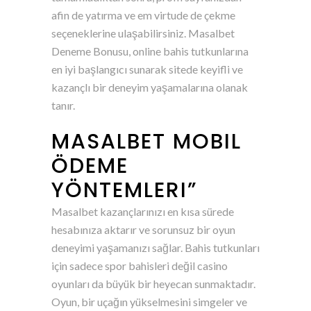
afin de yatırma ve em virtude de çekme
seçeneklerine ulaşabilirsiniz. Masalbet
Deneme Bonusu, online bahis tutkunlarına
en iyi başlangıcı sunarak sitede keyifli ve
kazançlı bir deneyim yaşamalarına olanak
tanır.
MASALBET MOBIL
ÖDEME
YÖNTEMLERI”
Masalbet kazançlarınızı en kısa sürede
hesabınıza aktarır ve sorunsuz bir oyun
deneyimi yaşamanızı sağlar. Bahis tutkunları
için sadece spor bahisleri değil casino
oyunları da büyük bir heyecan sunmaktadır.
Oyun, bir uçağın yükselmesini simgeler ve