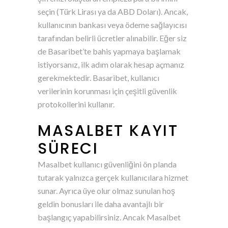
seçin (Türk Lirası ya da ABD Doları). Ancak,
kullanıcının bankası veya ödeme sağlayıcısı
tarafından belirli ücretler alınabilir. Eğer siz
de Basaribet’te bahis yapmaya başlamak
istiyorsanız, ilk adım olarak hesap açmanız
gerekmektedir. Basaribet, kullanıcı
verilerinin korunması için çeşitli güvenlik
protokollerini kullanır.
MASALBET KAYIT
SÜRECI
Masalbet kullanıcı güvenliğini ön planda
tutarak yalnızca gerçek kullanıcılara hizmet
sunar. Ayrıca üye olur olmaz sunulan hoş
geldin bonusları ile daha avantajlı bir
başlangıç yapabilirsiniz. Ancak Masalbet