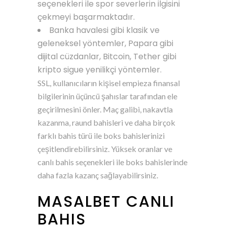
seçenekleri ile spor severlerin ilgisini
çekmeyi başarmaktadır.
Banka havalesi gibi klasik ve
geleneksel yöntemler, Papara gibi
dijital cüzdanlar, Bitcoin, Tether gibi
kripto sigue yenilikçi yöntemler.
SSL, kullanıcıların kişisel empieza finansal
bilgilerinin üçüncü şahıslar tarafından ele
geçirilmesini önler. Maç galibi, nakavtla
kazanma, raund bahisleri ve daha birçok
farklı bahis türü ile boks bahislerinizi
çeşitlendirebilirsiniz. Yüksek oranlar ve
canlı bahis seçenekleri ile boks bahislerinde
daha fazla kazanç sağlayabilirsiniz.
MASALBET CANLI
BAHIS