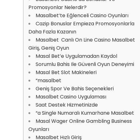
Promosyonlar Nelerdir?
Masalbet’te Eğlenceli Casino Oyunları
Cazip Bonuslar Empieza Promosyonlarla
Daha Fazla Kazanın
Masalbet ️ Canlı On Line Casino Masalbet
Giriş, Geniş Oyun
Masal Bet’e Uygulamadan Kaydol
Sorumlu Bahis Ile Güvenli Oyun Deneyimi
Masal Bet Slot Makineleri
“masalbet
Geniş Spor Ve Bahis Seçenekleri
Masalbet Casino Uygulaması
Saat Destek Hizmetinizde
“a Single Numaralı Kumarhane Masalbet
Masal Wager Online Gambling Business
Oyunları
Masalbet Hızlı Giriş