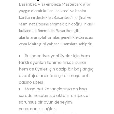
Basaribet, Visa empieza Mastercard gibi
yaygın olarak kullanılan kredi ve banka
kartlarını destekler. Basaribet’in orjinal ve
resmi net sitesine erişmek için doğru linkleri
kullanmak önemlidir. Basaribet gibi
uluslararası platformlar, genellikle Curacao
veya Malta gibi yabancı lisanslara sahiptir.
Bu incentive, yeni üyeler için hem
farklı oyunları tanıma fırsatı sunar
hem de üyeler için cazip bir başlangıç
avantajı olarak öne çıkar maşalbet
casino sitesi.
Masalbet kazançlarınızı en kısa
sürede hesabınıza aktarır empieza
sorunsuz bir oyun deneyimi
yaşamanızı sağlar.