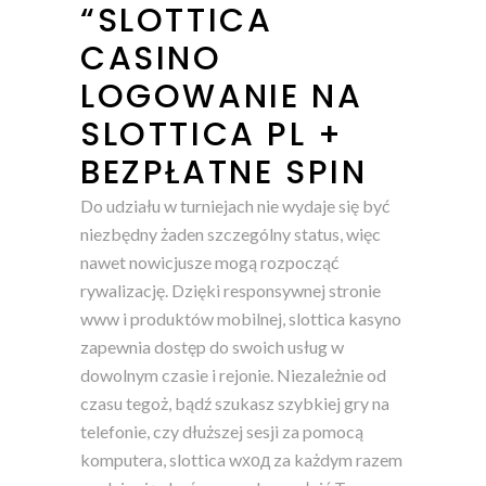
“SLOTTICA
CASINO ️
LOGOWANIE NA
SLOTTICA PL +
BEZPŁATNE SPIN
Do udziału w turniejach nie wydaje się być
niezbędny żaden szczególny status, więc
nawet nowicjusze mogą rozpocząć
rywalizację. Dzięki responsywnej stronie
www i produktów mobilnej, slottica kasyno
zapewnia dostęp do swoich usług w
dowolnym czasie i rejonie. Niezależnie od
czasu tegoż, bądź szukasz szybkiej gry na
telefonie, czy dłuższej sesji za pomocą
komputera, slottica wход za każdym razem