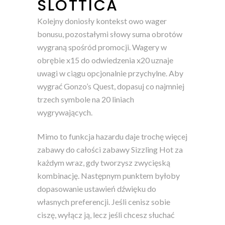
SLOTTICA
Kolejny doniosły kontekst owo wager
bonusu, pozostałymi słowy suma obrotów
wygraną spośród promocji. Wagery w
obrębie x15 do odwiedzenia x20 uznaje
uwagi w ciągu opcjonalnie przychylne. Aby
wygrać Gonzo’s Quest, dopasuj co najmniej
trzech symbole na 20 liniach
wygrywających.
Mimo to funkcja hazardu daje trochę więcej
zabawy do całości zabawy Sizzling Hot za
każdym wraz, gdy tworzysz zwycięską
kombinację. Następnym punktem byłoby
dopasowanie ustawień dźwięku do
własnych preferencji. Jeśli cenisz sobie
ciszę, wyłącz ją, lecz jeśli chcesz słuchać