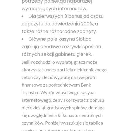
potrzeby poniekąd najbardziej
wymagających internautów.
Dla pierwszych 3 bonus od czasu
depozytu do odwiedzenia 200%, a
także różne różnorodne zachęty.
Główne pole kasyna Slotica
zajmują chodliwe rozrywki spośród
różnych sekcji gabinetu gierek.
Jeśli rozchodzi o wypłatę, gracz może
skorzystać unces portfela elektronicznego
Jeton czy zlecić wypłatę na swe profil
finansowe za pośrednictwem Bank
Transfer. Wybór właściwego kasyna
internetowego, żeby skorzystać z bonusu
pięćdziesiąt gratisowych spinów, domaga
się uwzględnienia kilkunastu centralnych
czynników. Poniżej wyszukuje się tablica
zawierająca główne punkty, na które