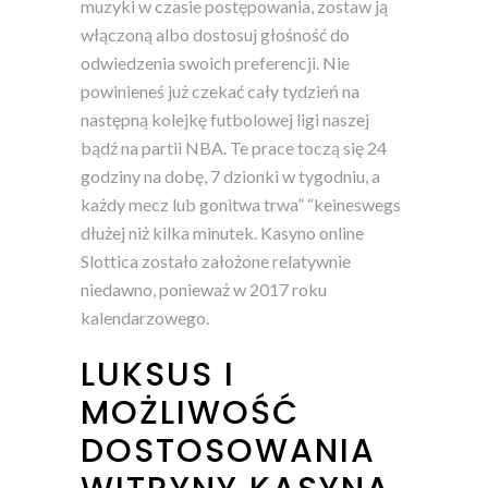
muzyki w czasie postępowania, zostaw ją
włączoną albo dostosuj głośność do
odwiedzenia swoich preferencji. Nie
powinieneś już czekać cały tydzień na
następną kolejkę futbolowej ligi naszej
bądź na partii NBA. Te prace toczą się 24
godziny na dobę, 7 dzionki w tygodniu, a
każdy mecz lub gonitwa trwa” “keineswegs
dłużej niż kilka minutek. Kasyno online
Slottica zostało założone relatywnie
niedawno, ponieważ w 2017 roku
kalendarzowego.
LUKSUS I
MOŻLIWOŚĆ
DOSTOSOWANIA