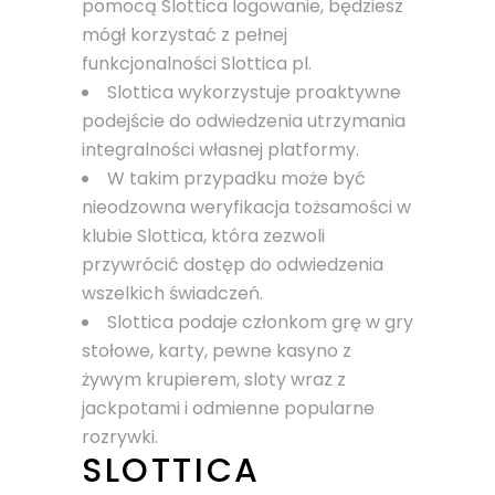
pomocą Slottica logowanie, będziesz
mógł korzystać z pełnej
funkcjonalności Slottica pl.
Slottica wykorzystuje proaktywne
podejście do odwiedzenia utrzymania
integralności własnej platformy.
W takim przypadku może być
nieodzowna weryfikacja tożsamości w
klubie Slottica, która zezwoli
przywrócić dostęp do odwiedzenia
wszelkich świadczeń.
Slottica podaje członkom grę w gry
stołowe, karty, pewne kasyno z
żywym krupierem, sloty wraz z
jackpotami i odmienne popularne
rozrywki.
SLOTTICA