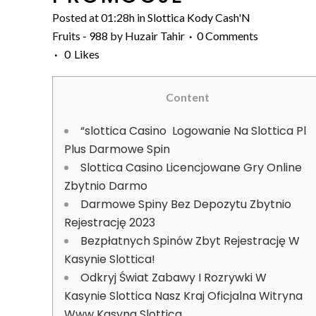
Posted at 01:28h
in
Slottica Kody Cash'N
Fruits - 988
by
Huzair Tahir
0 Comments
0
Likes
Content
“slottica Casino ️ Logowanie Na Slottica Pl
Plus Darmowe Spin
Slottica Casino Licencjowane Gry Online
Zbytnio Darmo
Darmowe Spiny Bez Depozytu Zbytnio
Rejestrację 2023
Bezpłatnych Spinów Zbyt Rejestrację W
Kasynie Slottica!
Odkryj Świat Zabawy I Rozrywki W
Kasynie Slottica Nasz Kraj Oficjalna Witryna
Www Kasyna Slottica