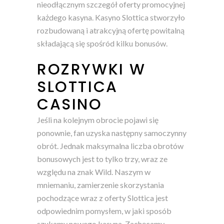
nieodłącznym szczegół oferty promocyjnej
każdego kasyna. Kasyno Slottica stworzyło
rozbudowaną i atrakcyjną ofertę powitalną
składającą się spośród kilku bonusów.
ROZRYWKI W
SLOTTICA
CASINO
Jeśli na kolejnym obrocie pojawi się
ponownie, fan uzyska następny samoczynny
obrót. Jednak maksymalna liczba obrotów
bonusowych jest to tylko trzy, wraz ze
względu na znak Wild. Naszym w
mniemaniu, zamierzenie skorzystania
pochodzące wraz z oferty Slottica jest
odpowiednim pomysłem, w jaki sposób
szukamy nowego kasyna. Zachęcamy