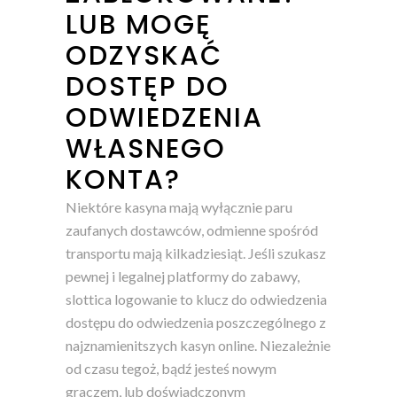
LUB MOGĘ
ODZYSKAĆ
DOSTĘP DO
ODWIEDZENIA
WŁASNEGO
KONTA?
Niektóre kasyna mają wyłącznie paru
zaufanych dostawców, odmienne spośród
transportu mają kilkadziesiąt. Jeśli szukasz
pewnej i legalnej platformy do zabawy,
slottica logowanie to klucz do odwiedzenia
dostępu do odwiedzenia poszczególnego z
najznamienitszych kasyn online. Niezależnie
od czasu tegoż, bądź jesteś nowym
graczem, lub doświadczonym