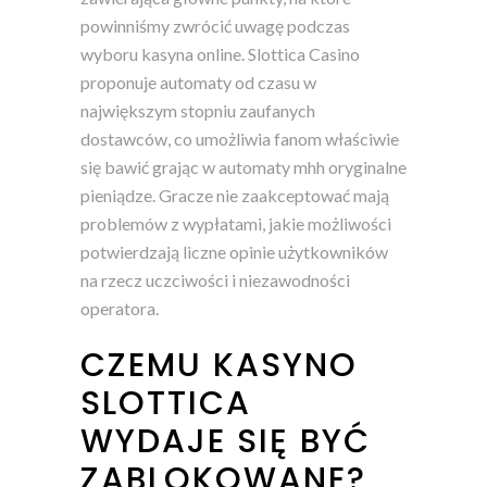
powinniśmy zwrócić uwagę podczas
wyboru kasyna online. Slottica Casino
proponuje automaty od czasu w
największym stopniu zaufanych
dostawców, co umożliwia fanom właściwie
się bawić grając w automaty mhh oryginalne
pieniądze. Gracze nie zaakceptować mają
problemów z wypłatami, jakie możliwości
potwierdzają liczne opinie użytkowników
na rzecz uczciwości i niezawodności
operatora.
CZEMU KASYNO
SLOTTICA
WYDAJE SIĘ BYĆ
ZABLOKOWANE?