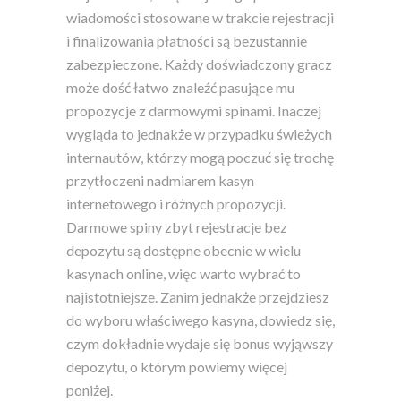
wiadomości stosowane w trakcie rejestracji
i finalizowania płatności są bezustannie
zabezpieczone. Każdy doświadczony gracz
może dość łatwo znaleźć pasujące mu
propozycje z darmowymi spinami. Inaczej
wygląda to jednakże w przypadku świeżych
internautów, którzy mogą poczuć się trochę
przytłoczeni nadmiarem kasyn
internetowego i różnych propozycji.
Darmowe spiny zbyt rejestracje bez
depozytu są dostępne obecnie w wielu
kasynach online, więc warto wybrać to
najistotniejsze. Zanim jednakże przejdziesz
do wyboru właściwego kasyna, dowiedz się,
czym dokładnie wydaje się bonus wyjąwszy
depozytu, o którym powiemy więcej
poniżej.