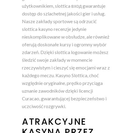
użytkownikiem, slottica вход gwarantuje
dostęp do szlachetnej jakości gier i usług.
Nasze zakłady sportowe są odrzucić
slottica kasyno recenzje jedynie
nieskomplikowane w obsłudze, ale również
oferują doskonałe kursy i ogromny wybór
zdarzeń. Dzięki slottica logowanie możesz
śledzić swoje zakłady w momencie
rzeczywistym i cieszyć się emocjami wraz z
każdego meczu. Kasyno Slottica, choć
względnie oryginalne, prędko przyciąga
uznanie zawodników dzięki licencji
Curacao, gwarantującej bezpieczeństwo i
uczciwość rozgrywki.
ATRAKCYJNE
KASYNA PRZEZ