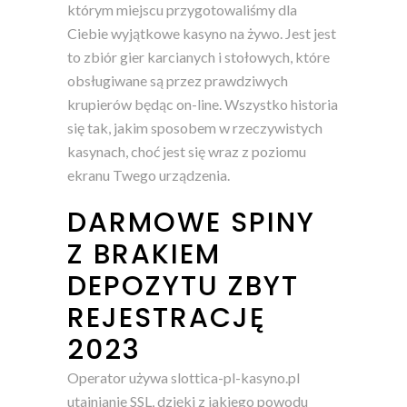
którym miejscu przygotowaliśmy dla
Ciebie wyjątkowe kasyno na żywo. Jest jest
to zbiór gier karcianych i stołowych, które
obsługiwane są przez prawdziwych
krupierów będąc on-line. Wszystko historia
się tak, jakim sposobem w rzeczywistych
kasynach, choć jest się wraz z poziomu
ekranu Twego urządzenia.
DARMOWE SPINY
Z BRAKIEM
DEPOZYTU ZBYT
REJESTRACJĘ
2023
Operator używa slottica-pl-kasyno.pl
utajnianie SSL, dzięki z jakiego powodu