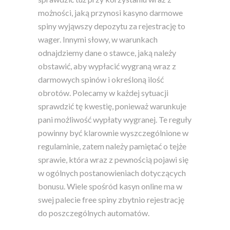
możności, jaką przynosi kasyno darmowe
spiny wyjąwszy depozytu za rejestrację to
wager. Innymi słowy, w warunkach
odnajdziemy dane o stawce, jaką należy
obstawić, aby wypłacić wygraną wraz z
darmowych spinów i określoną ilość
obrotów. Polecamy w każdej sytuacji
sprawdzić tę kwestię, ponieważ warunkuje
pani możliwość wypłaty wygranej. Te reguły
powinny być klarownie wyszczególnione w
regulaminie, zatem należy pamiętać o tejże
sprawie, która wraz z pewnością pojawi się
w ogólnych postanowieniach dotyczących
bonusu. Wiele spośród kasyn online ma w
swej palecie free spiny zbytnio rejestrację
do poszczególnych automatów.