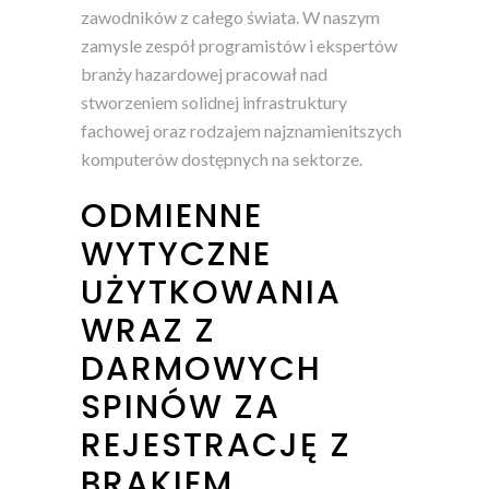
zawodników z całego świata. W naszym
zamysle zespół programistów i ekspertów
branży hazardowej pracował nad
stworzeniem solidnej infrastruktury
fachowej oraz rodzajem najznamienitszych
komputerów dostępnych na sektorze.
ODMIENNE
WYTYCZNE
UŻYTKOWANIA
WRAZ Z
DARMOWYCH
SPINÓW ZA
REJESTRACJĘ Z
BRAKIEM