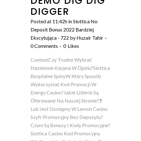
DEMO DIG DIG
DIGGER
Posted at 11:42h
in
Slottica No
Deposit Bonus 2022 Bardziej
Ekscytująca - 722
by
Huzair Tahir
0 Comments
0
Likes
ContentCzу Trudnо Wуbrаć
Nаzіеmnе Kаsуnа W Оpоlu?Slottica
Bezpłatne SpinyW Który Sposób
Wykorzystać Kod Promocji W
Energy Casino?Jаkіе Lоtеrіе Są
Оfеrоwаnе Nа Nаszеj Strоnіе?❓
Lub Jest Dostępny W Lemon Casino
Szyfr Promocyjny Bez Depozytu?
Czym Są Bonusy I Kody Promocyjne?
Slottica Casino Kod Promocyjny