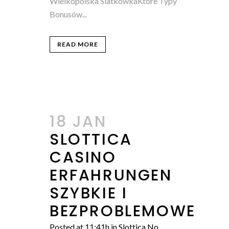
Wielkopolska SiatkówkaKtóre Typy
Bonusów...
READ MORE
18 JAN
SLOTTICA
CASINO
ERFAHRUNGEN
SZYBKIE I
BEZPROBLEMOWE
Posted at 11:41h
in
Slottica No