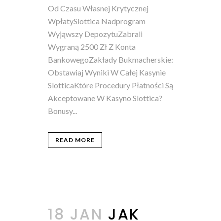
Od Czasu Własnej Krytycznej
WpłatySlottica Nadprogram
Wyjąwszy DepozytuZabrali
Wygraną 2500 Zł Z Konta
BankowegoZakłady Bukmacherskie:
Obstawiaj Wyniki W Całej Kasynie
SlotticaKtóre Procedury Płatności Są
Akceptowane W Kasyno Slottica?
Bonusy...
READ MORE
18 JAN
JAK