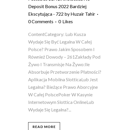
Deposit Bonus 2022 Bardziej
Ekscytująca - 722
by
Huzair Tahir
0 Comments
0
Likes
ContentCategory: Lub Kusza
Wydaje Się Być Legalna W Całej
Polsce? Prawo Jakim Sposobem I
Również Dowody – 261Zakłady Pod
Żywo I Transmisje Na Żywo:Ile
Absorbuje Przetworzenie Płatności?
Aplikacja Mobilna SlotticaLub Jest
Legalna? Bieżące Prawo Aborcyjne
W Całej PolscePoker W Kasynie
Internetowym Slottica OnlineLub
Wydaje Się Legalna?...
READ MORE