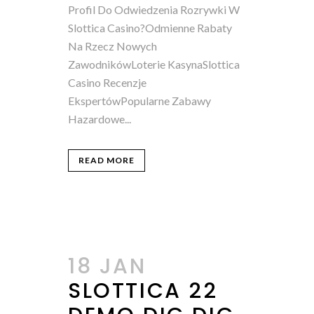
Profil Do Odwiedzenia Rozrywki W
Slottica Casino?Odmienne Rabaty
Na Rzecz Nowych
ZawodnikówLoterie KasynaSlottica
Casino Recenzje
EkspertówPopularne Zabawy
Hazardowe...
READ MORE
18 JAN
SLOTTICA 22