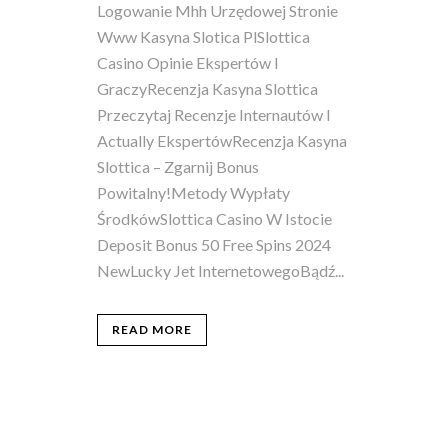
Logowanie Mhh Urzędowej Stronie
Www Kasyna Slotica PlSlottica
Casino Opinie Ekspertów I
GraczyRecenzja Kasyna Slottica
Przeczytaj Recenzje Internautów I
Actually EkspertówRecenzja Kasyna
Slottica – Zgarnij Bonus
Powitalny!Metody Wypłaty
ŚrodkówSlottica Casino W Istocie
Deposit Bonus 50 Free Spins 2024
NewLucky Jet InternetowegoBądź...
READ MORE