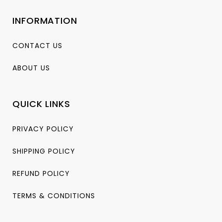
INFORMATION
CONTACT US
ABOUT US
QUICK LINKS
PRIVACY POLICY
SHIPPING POLICY
REFUND POLICY
TERMS & CONDITIONS