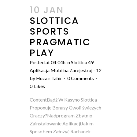
10 JAN
SLOTTICA
SPORTS
PRAGMATIC
PLAY
Posted at 04:04h
in
Slottica 49
Aplikacja Mobilna Zarejestruj - 12
by
Huzair Tahir
0 Comments
0
Likes
ContentBądź W Kasyno Slottica
Proponuje Bonusy Gwoli świeżych
Graczy?Nadprogram Zbytnio
Zainstalowanie AplikacjiJakim
Sposobem Założyć Rachunek