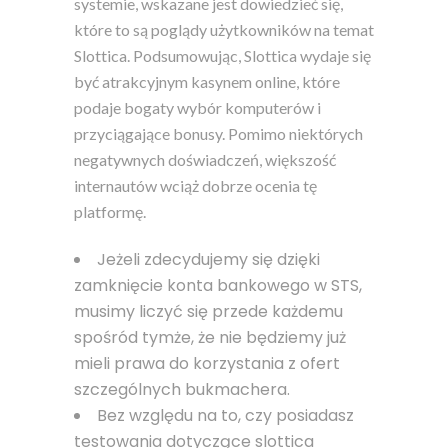
systemie, wskazane jest dowiedzieć się,
które to są poglądy użytkowników na temat
Slottica. Podsumowując, Slottica wydaje się
być atrakcyjnym kasynem online, które
podaje bogaty wybór komputerów i
przyciągające bonusy. Pomimo niektórych
negatywnych doświadczeń, większość
internautów wciąż dobrze ocenia tę
platformę.
Jeżeli zdecydujemy się dzięki
zamknięcie konta bankowego w STS,
musimy liczyć się przede każdemu
spośród tymże, że nie będziemy już
mieli prawa do korzystania z ofert
szczególnych bukmachera.
Bez względu na to, czy posiadasz
testowania dotyczące slottica