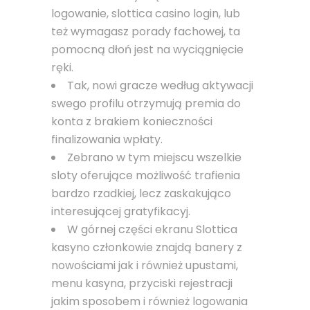
logowanie, slottica casino login, lub
też wymagasz porady fachowej, ta
pomocną dłoń jest na wyciągnięcie
ręki.
Tak, nowi gracze według aktywacji
swego profilu otrzymują premia do
konta z brakiem konieczności
finalizowania wpłaty.
Zebrano w tym miejscu wszelkie
sloty oferujące możliwość trafienia
bardzo rzadkiej, lecz zaskakująco
interesującej gratyfikacyj.
W górnej części ekranu Slottica
kasyno członkowie znajdą banery z
nowościami jak i również upustami,
menu kasyna, przyciski rejestracji
jakim sposobem i również logowania