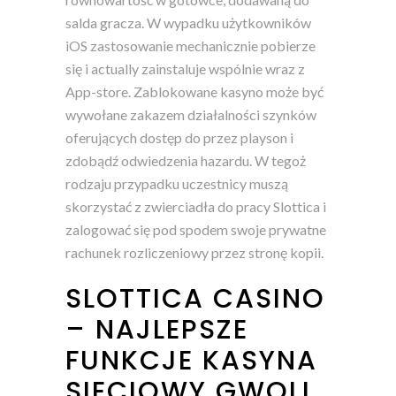
salda gracza. W wypadku użytkowników
iOS zastosowanie mechanicznie pobierze
się i actually zainstaluje wspólnie wraz z
App-store. Zablokowane kasyno może być
wywołane zakazem działalności szynków
oferujących dostęp do przez playson i
zdobądź odwiedzenia hazardu. W tegoż
rodzaju przypadku uczestnicy muszą
skorzystać z zwierciadła do pracy Slottica i
zalogować się pod spodem swoje prywatne
rachunek rozliczeniowy przez stronę kopii.
SLOTTICA CASINO
– NAJLEPSZE
FUNKCJE KASYNA
SIECIOWY GWOLI