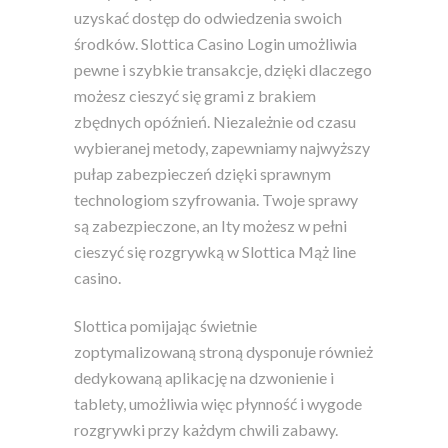
uzyskać dostęp do odwiedzenia swoich
środków. Slottica Casino Login umożliwia
pewne i szybkie transakcje, dzięki dlaczego
możesz cieszyć się grami z brakiem
zbędnych opóźnień. Niezależnie od czasu
wybieranej metody, zapewniamy najwyższy
pułap zabezpieczeń dzięki sprawnym
technologiom szyfrowania. Twoje sprawy
są zabezpieczone, an Ity możesz w pełni
cieszyć się rozgrywką w Slottica Mąż line
casino.
Slottica pomijając świetnie
zoptymalizowaną stroną dysponuje również
dedykowaną aplikację na dzwonienie i
tablety, umożliwia więc płynność i wygode
rozgrywki przy każdym chwili zabawy.