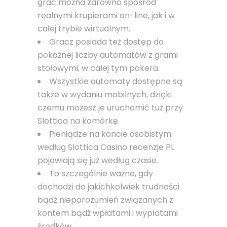
grać można zarówno spośród
realnymi krupierami on-line, jak i w
całej trybie wirtualnym.
Gracz posiada też dostęp do
pokaźnej liczby automatów z grami
stołowymi, w całej tym pokera.
Wszystkie automaty dostępne są
także w wydaniu mobilnych, dzięki
czemu możesz je uruchomić tuż przy
Slottica na komórkę.
Pieniądze na koncie osobistym
według Slottica Casino recenzje PL
pojawiają się już według czasie.
To szczególnie ważne, gdy
dochodzi do jakichkolwiek trudności
bądź nieporozumień związanych z
kontem bądź wpłatami i wypłatami
środków.