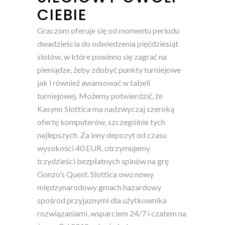
CIEBIE
Graczom oferuje się od momentu periodu
dwadzieścia do odwiedzenia pięćdziesiąt
slotów, w które powinno się zagrać na
pieniądze, żeby zdobyć punkty turniejowe
jak i również awansować w tabeli
turniejowej. Możemy potwierdzić, że
Kasyno Slottica ma nadzwyczaj szeroką
ofertę komputerów, szczególnie tych
najlepszych. Za inny depozyt od czasu
wysokości 40 EUR, otrzymujemy
trzydzieści bezpłatnych spinów na grę
Gonzo’s Quest. Slottica owo nowy
międzynarodowy gmach hazardowy
spośród przyjaznymi dla użytkownika
rozwiązaniami, wsparciem 24/7 i czatem na