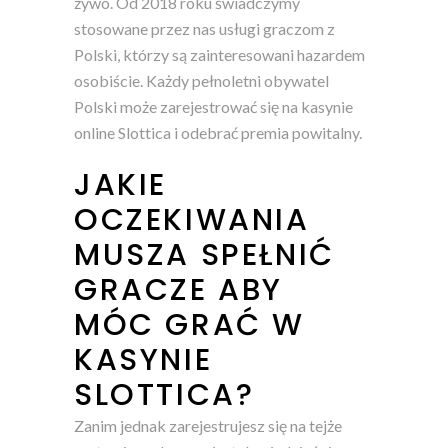
żywo. Od 2018 roku świadczymy
stosowane przez nas usługi graczom z
Polski, którzy są zainteresowani hazardem
osobiście. Każdy pełnoletni obywatel
Polski może zarejestrować się na kasynie
online Slottica i odebrać premia powitalny.
JAKIE
OCZEKIWANIA
MUSZA SPEŁNIĆ
GRACZE ABY
MÓC GRAĆ W
KASYNIE
SLOTTICA?
Zanim jednak zarejestrujesz się na tejże