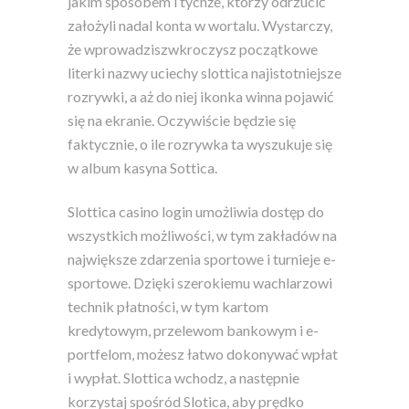
jakim sposobem i tychże, którzy odrzucić
założyli nadal konta w wortalu. Wystarczy,
że wprowadziszwkroczysz początkowe
literki nazwy uciechy slottica najistotniejsze
rozrywki, a aż do niej ikonka winna pojawić
się na ekranie. Oczywiście będzie się
faktycznie, o ile rozrywka ta wyszukuje się
w album kasyna Sottica.
Slottica casino login umożliwia dostęp do
wszystkich możliwości, w tym zakładów na
największe zdarzenia sportowe i turnieje e-
sportowe. Dzięki szerokiemu wachlarzowi
technik płatności, w tym kartom
kredytowym, przelewom bankowym i e-
portfelom, możesz łatwo dokonywać wpłat
i wypłat. Slottica wchodz, a następnie
korzystaj spośród Slotica, aby prędko