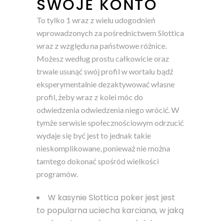
SWOJE KONTO
To tylko 1 wraz z wielu udogodnień
wprowadzonych za pośrednictwem Slottica
wraz z względu na państwowe różnice.
Możesz według prostu całkowicie oraz
trwale usunąć swój profil w wortalu bądź
eksperymentalnie dezaktywować własne
profil, żeby wraz z kolei móc do
odwiedzenia odwiedzenia niego wrócić. W
tymże serwisie społecznościowym odrzucić
wydaje się być jest to jednak takie
nieskomplikowane, ponieważ nie można
tamtego dokonać spośród wielkości
programów.
W kasynie Slottica poker jest jest
to popularna uciecha karciana, w jaką