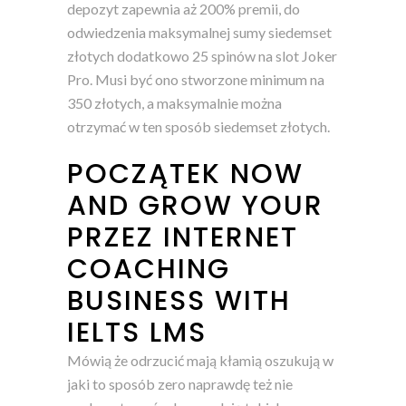
depozyt zapewnia aż 200% premii, do
odwiedzenia maksymalnej sumy siedemset
złotych dodatkowo 25 spinów na slot Joker
Pro. Musi być ono stworzone minimum na
350 złotych, a maksymalnie można
otrzymać w ten sposób siedemset złotych.
POCZĄTEK NOW
AND GROW YOUR
PRZEZ INTERNET
COACHING
BUSINESS WITH
IELTS LMS
Mówią że odrzucić mają kłamią oszukują w
jaki to sposób zero naprawdę też nie