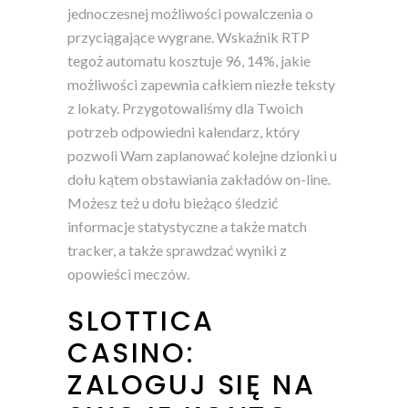
jednoczesnej możliwości powalczenia o
przyciągające wygrane. Wskaźnik RTP
tegoż automatu kosztuje 96, 14%, jakie
możliwości zapewnia całkiem niezłe teksty
z lokaty. Przygotowaliśmy dla Twoich
potrzeb odpowiedni kalendarz, który
pozwoli Wam zaplanować kolejne dzionki u
dołu kątem obstawiania zakładów on-line.
Możesz też u dołu bieżąco śledzić
informacje statystyczne a także match
tracker, a także sprawdzać wyniki z
opowieści meczów.
SLOTTICA
CASINO:
ZALOGUJ SIĘ NA