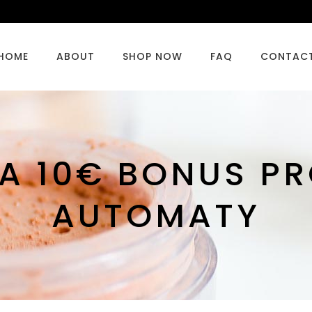
HOME
ABOUT
SHOP NOW
FAQ
CONTAC
CA 10€ BONUS P
AUTOMATY