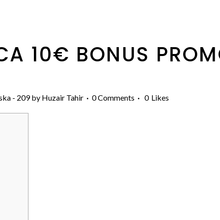
CA 10€ BONUS PRO
ska - 209
by
Huzair Tahir
0 Comments
0
Likes