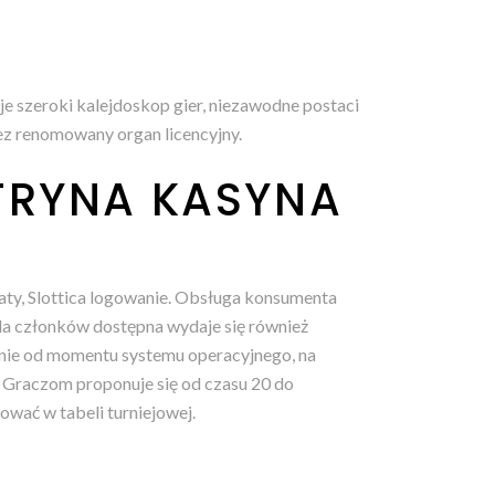
je szeroki kalejdoskop gier, niezawodne postaci
z renomowany organ licencyjny.
ITRYNA KASYNA
łaty, Slottica logowanie. Obsługa konsumenta
 dla członków dostępna wydaje się również
żnie od momentu systemu operacyjnego, na
o. Graczom proponuje się od czasu 20 do
ować w tabeli turniejowej.