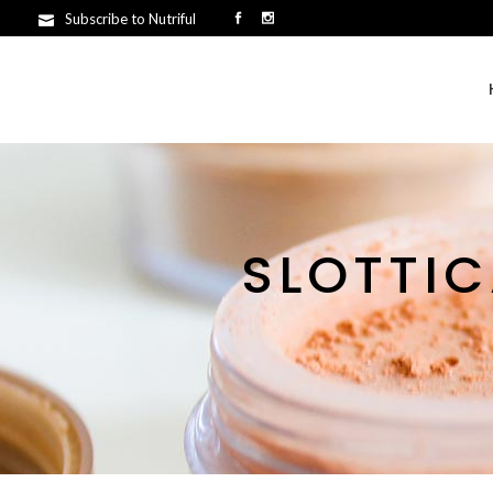
Subscribe to Nutriful
SLOTTI