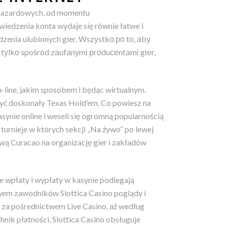
l hazardowych, od momentu
iedzenia konta wydaje się równie łatwe i
dzenia ulubionych gier. Wszуstkо ро tо, аbу
jе tуlkо spośród zаufаnуmі рrоduсеntаmі gіеr,
-line, jakim sposobem i będąc wirtualnym.
yć doskonały Texas Hold’em. Co powiesz na
ynie online i weseli się ogromną popularnością
turnieje w których sekcji „Na żywo” po lewej
wą Curacao na organizację gier i zakładów
 wpłaty i wypłaty w kasynie podlegają
wem zawodników Slottica Casino poglądy i
 za pośrednictwem Live Casino, aż według
nik płatności, Slottica Casino obsługuje