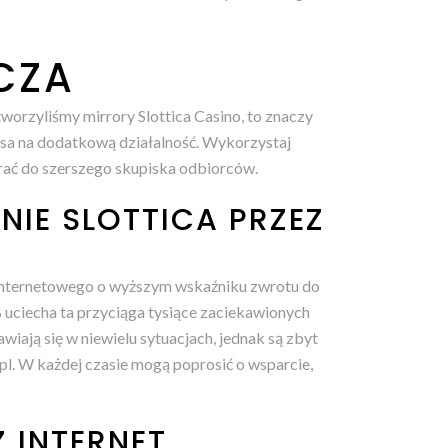
CZA
orzyliśmy mirrory Slottica Casino, to znaczy
sa na dodatkową działalność. Wykorzystaj
erać do szerszego skupiska odbiorców.
NIE SLOTTICA PRZEZ
tu internetowego o wyższym wskaźniku zwrotu do
uciecha ta przyciąga tysiące zaciekawionych
ają się w niewielu sytuacjach, jednak są zbyt
pl. W każdej czasie mogą poprosić o wsparcie,
 INTERNET