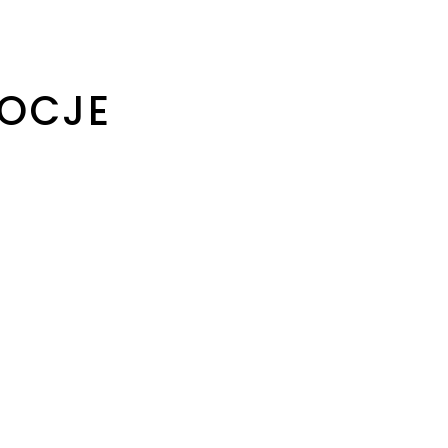
MOCJE