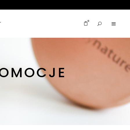
0
T
ROMOCJE