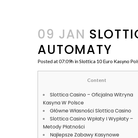
09 JAN
SLOTTI
AUTOMATY
Posted at 07:09h
in
Slottica 10 Euro Kasyno Pol
Content
Slottica Casino – Oficjalna Witryna
Kasyna W Polsce
Główne Własności Slottica Casino
Slottica Casino Wpłaty I Wypłaty –
Metody Płatności
Najlepsze Zabawy Kasynowe