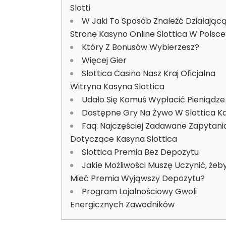
Slotti
W Jaki To Sposób Znaleźć Działając
Stronę Kasyno Online Slottica W Polsce
Który Z Bonusów Wybierzesz?
Więcej Gier
Slottica Casino Nasz Kraj Oficjalna
Witryna Kasyna Slottica
Udało Się Komuś Wypłacić Pieniądze
Dostępne Gry Na Żywo W Slottica K
Faq: Najczęściej Zadawane Zapytani
Dotyczące Kasyna Slottica
Slottica Premia Bez Depozytu
Jakie Możliwości Muszę Uczynić, żeb
Mieć Premia Wyjąwszy Depozytu?
Program Lojalnościowy Gwoli
Energicznych Zawodników