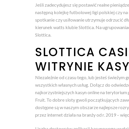
Jeśli zadecydujesz się postawić realne pieniądze
następną kolejkę futbolowej ligi polskiej czy n
spotkanie czy usiłowanie utrzymuje odrzucić dł
kierunek watts klubie Slottica. Na ugrupowani
Slottica.
SLOTTICA CAS
WITRYNIE KAS
Niezależnie od czasu tego, lub jesteś świeżym
wszystkich własnych usług. Dołącz do odwiedzeni
najkorzystniejszych kasyn online na terytorium 
Fruit. To dobre sloty gwoli początkujących za
dostępne są w naszym obszarze najlepsze rozr
przez internet działa na branży od r. 2019 – wi
Liczba dostawców aplikacji kasynowego wydaje 