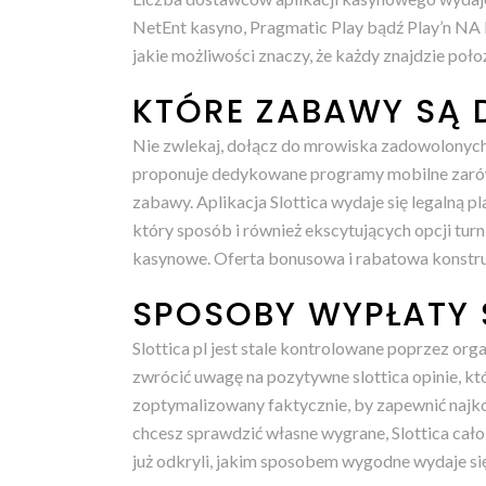
NetEnt kasyno, Pragmatic Play bądź Play’n NA
jakie możliwości znaczy, że każdy znajdzie poł
KTÓRE ZABAWY SĄ 
Nie zwlekaj, dołącz do mrowiska zadowolonych g
proponuje dedykowane programy mobilne zarówn
zabawy. Aplikacja Slottica wydaje się legalną
który sposób i również ekscytujących opcji tur
kasynowe. Oferta bonusowa i rabatowa konstruu
SPOSOBY WYPŁATY
Slottica pl jest stale kontrolowane poprzez or
zwrócić uwagę na pozytywne slottica opinie, któ
zoptymalizowany faktycznie, by zapewnić najko
chcesz sprawdzić własne wygrane, Slottica cał
już odkryli, jakim sposobem wygodne wydaje się