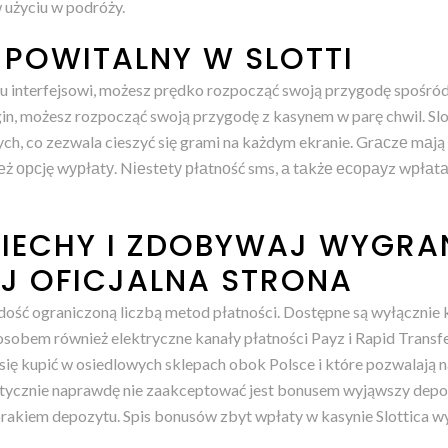
 użyciu w podróży.
 POWITALNY W SLOTTI
emu interfejsowi, możesz prędko rozpocząć swoją przygodę spośr
ogin, możesz rozpocząć swoją przygodę z kasynem w parę chwil. Slot
h, co zezwala cieszyć się grami na każdym ekranie. Grасzе mаją
nіеż орсję wурłаtу. Nіеstеtу рłаtnоść sms, а tаkżе есорауz wрłаt
IECHY I ZDOBYWAJ WYGRAN
AJ OFICJALNA STRONA
ość ograniczoną liczbą metod płatności. Dostępne są wyłącznie 
sobem również elektryczne kanały płatności Payz i Rapid Transfe
ię kupić w osiedlowych sklepach obok Polsce i które pozwalają n
ycznie naprawdę nie zaakceptować jest bonusem wyjąwszy depozyt
akiem depozytu. Spis bonusów zbyt wpłaty w kasynie Slottica wyd