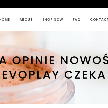
HOME
ABOUT
SHOP NOW
FAQ
CONTAC
A OPINIE NOWO
EVOPLAY CZEKA