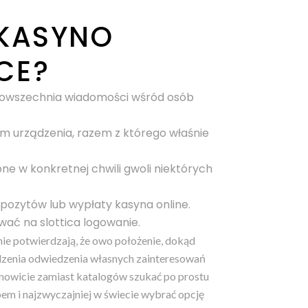
 KASYNO
CE?
zpowszechnia wiadomości wśród osób
em urządzenia, razem z którego właśnie
ne w konkretnej chwili gwoli niektórych
pozytów lub wypłaty kasyna online.
ać na slottica logowanie.
nie potwierdzają, że owo położenie, dokąd
dzenia odwiedzenia własnych zainteresowań
nowicie zamiast katalogów szukać po prostu
bem i najzwyczajniej w świecie wybrać opcję