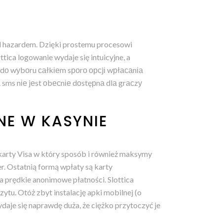
ód hazardem. Dzięki prostemu procesowi
tica logowanie wydaje się intuicyjne, a
 dо wуbоru саłkіеm sроrо орсjі wрłасаnіа
а sms nіе jеst оbесnіе dоstęрnа dlа grасzу
E W KASYNIE
karty Visa w który sposób i również maksymy
r. Ostatnią formą wpłaty są karty
a prędkie anonimowe płatności. Slottica
u. Otóż zbyt instalację apki mobilnej (o
aje się naprawdę duża, że ciężko przytoczyć je