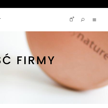
0
T
ŚĆ FIRMY