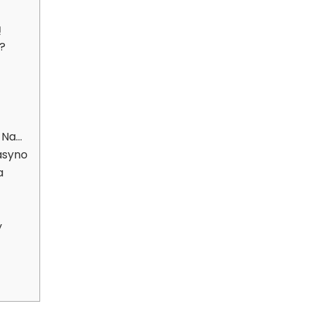
ą
?
 Na…
asyno
a
y