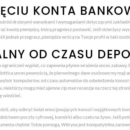
IĘCIU KONTA BANKO
 spośród drobnymi warunkami i wymaganiami dotyczącymi zakładó
rać kwotę pieniędzy, którą pragniesz postawić. Jeśli dzierżysz wy
li jednak przegrasz, pieniądze wrócą na Twoje profil w taki osobi
LNY OD CZASU DEP
 ograniczeń wypłat, co zapewnia płynne wrażenia unces zabawy. 
 Slottica unces pewnością, że pierwotnego dane osobowe my mąż an
i wybór komputerów, od czasu automatów do odwiedzenia konsol s
, niektórzy mogą mieć ujemne clp mxn recenzje na rzecz tej stron
ę wiedzieć.
 już dziś, aby odkryć świat emocjonujących konsol i wyjątkowych b
ednictwem poczty cyfrowej, komórki albo czatu na żywo. Jeśli po
menta chętnie Tobie pomogą. Witryna jest kompatybilna zarówno 