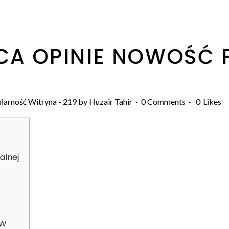
CA OPINIE NOWOŚĆ 
ularność Witryna - 219
by
Huzair Tahir
0 Comments
0
Likes
alnej
 W