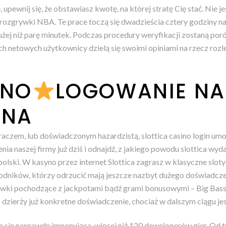
, upewnij się, że obstawiasz kwotę, na której stratę Cię stać. Nie 
a rozgrywki NBA. Te prace toczą się dwadzieścia cztery godziny na
użej niż parę minutek. Podczas procedury weryfikacji zostaną por
ach netowych użytkownicy dzielą się swoimi opiniami na rzecz r
INO
LOGOWANIE NA
YNA
 graczem, lub doświadczonym hazardzistą, slottica casino login
a naszej firmy już dziś i odnajdź, z jakiego powodu slottica wyd
polski. W kasyno przez internet Slottica zagrasz w klasyczne slo
wodników, którzy odrzucić mają jeszcze nazbyt dużego doświadcze
ywki pochodzące z jackpotami bądź grami bonusowymi – Big Bass
ęc dzierży już konkretne doświadczenie, chociaż w dalszym ciągu j
się naprawdę imponująca, więcej niż 120 deweloperów gier. Od t