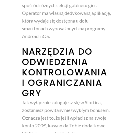
spośród różnych sekcji gabinetu gier.
Operator ma własną dedykowaną aplikację,
która wydaje się dostępna u dołu
smartfonach wyposażonych na programy
Android i iOS.
NARZĘDZIA DO
ODWIEDZENIA
KONTROLOWANIA
I OGRANICZANIA
GRY
Jak wyłącznie zalogujesz się w Slottica,
zostaniesz powitany niezwykłym bonusem.
Oznacza jest to, że jeśli wpłacisz na swoje
konto 200€, kasyno da Tobie dodatkowe