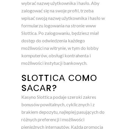
wybrać nazwę użytkownika i hasło. Aby
zalogować się na swoje profil, trzeba
wpisać swoją nazwę użytkownika i hasło w
formularzu logowania na stronie www
Slottica. Po zalogowaniu, będziesz miał
dostęp do odwiedzenia każdego
możliwości na witrynie, w tym do lobby
komputerów, obsługi kontrahenta i
możliwości instytucji bankowych.
SLОTTІСА СОMО
SАСАR?
Kasyno Slottica podaje szeroki zakres
bonusów powitalnych, cyklicznych i z
brakiem depozytu, najlepiej pasujących do
różnych preferencji i możliwości
pieniężnych internautów. Każda promocja