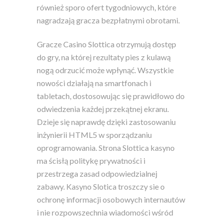
również sporo ofert tygodniowych, które
nagradzają gracza bezpłatnymi obrotami.
Gracze Casino Slottica otrzymują dostęp
do gry, na której rezultaty pies z kulawą
nogą odrzucić może wpłynąć. Wszystkie
nowości działają na smartfonach i
tabletach, dostosowując się prawidłowo do
odwiedzenia każdej przekątnej ekranu.
Dzieje się naprawdę dzięki zastosowaniu
inżynierii HTML5 w sporządzaniu
oprogramowania. Strona Slottica kasyno
ma ścisłą politykę prywatności i
przestrzega zasad odpowiedzialnej
zabawy. Kasyno Slotica troszczy sie o
ochronę informacji osobowych internautów
i nie rozpowszechnia wiadomości wśród