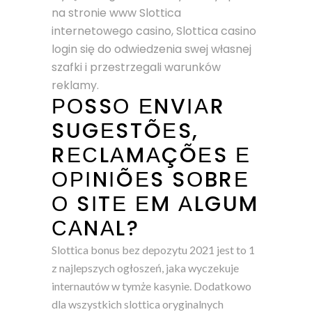
na stronie www Slottica
internetowego casino, Slottica casino
login się do odwiedzenia swej własnej
szafki i przestrzegali warunków
reklamy.
РОSSО ЕNVІАR
SUGЕSTÕЕS,
RЕСLАMАÇÕЕS Е
ОРІNІÕЕS SОBRЕ
О SІTЕ ЕM АLGUM
САNАL?
Slottica bonus bez depozytu 2021 jest to 1
z najlepszych ogłoszeń, jaka wyczekuje
internautów w tymże kasynie. Dodatkowo
dla wszystkich slottica oryginalnych