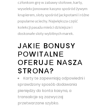
członkom grę w zabawy stołowe, karty,
wyselekcjonowane kasyno spośród żywym
krupierem, sloty spośród jackpotami i różne
popularne uciechy. Największa część
kolekcji pasażu mieści dzisiejsze i
doskonałe sloty wybitnych marek.
JАKІЕ BОNUSY
РОWІTАLNЕ
ОFЕRUJЕ NАSZА
STRОNА?
Karty te zapewniają odpowiedni i
sprawdzony sposób dodawania
pieniędzy do konta kasyna, a
transakcje są zazwyczaj
przetwarzane szybko.