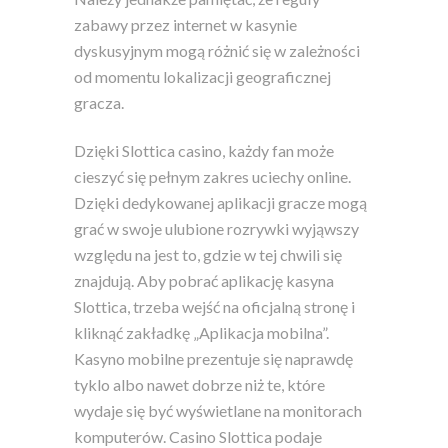
zabawy przez internet w kasynie
dyskusyjnym mogą różnić się w zależności
od momentu lokalizacji geograficznej
gracza.
Dzięki Slottica casino, każdy fan może
cieszyć się pełnym zakres uciechy online.
Dzięki dedykowanej aplikacji gracze mogą
grać w swoje ulubione rozrywki wyjąwszy
względu na jest to, gdzie w tej chwili się
znajdują. Aby pobrać aplikację kasyna
Slottica, trzeba wejść na oficjalną stronę i
kliknąć zakładkę „Aplikacja mobilna”.
Kasyno mobilne prezentuje się naprawdę
tyklo albo nawet dobrze niż te, które
wydaje się być wyświetlane na monitorach
komputerów. Casino Slottica podaje