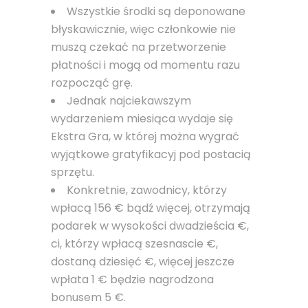
Wszystkie środki są deponowane
błyskawicznie, więc członkowie nie
muszą czekać na przetworzenie
płatności i mogą od momentu razu
rozpocząć grę.
Jednak najciekawszym
wydarzeniem miesiąca wydaje się
Ekstra Gra, w której można wygrać
wyjątkowe gratyfikacyj pod postacią
sprzętu.
Konkretnie, zawodnicy, którzy
wpłacą 156 € bądź więcej, otrzymają
podarek w wysokości dwadzieścia €,
ci, którzy wpłacą szesnascie €,
dostaną dziesięć €, więcej jeszcze
wpłata 1 € będzie nagrodzona
bonusem 5 €.