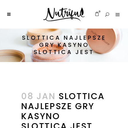
0
SLOTTICA NAJLEPSZE
GRY KASYNO
SLOTTICA JEST
08 JAN
SLOTTICA
NAJLEPSZE GRY
KASYNO
SLOTTICA JEST