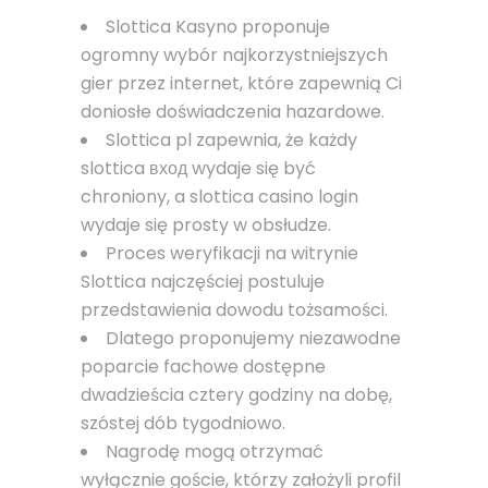
Slottica Kasyno proponuje
ogromny wybór najkorzystniejszych
gier przez internet, które zapewnią Ci
doniosłe doświadczenia hazardowe.
Slottica pl zapewnia, że każdy
slottica вход wydaje się być
chroniony, a slottica casino login
wydaje się prosty w obsłudze.
Proces weryfikacji na witrynie
Slottica najczęściej postuluje
przedstawienia dowodu tożsamości.
Dlatego proponujemy niezawodne
poparcie fachowe dostępne
dwadzieścia cztery godziny na dobę,
szóstej dób tygodniowo.
Nagrodę mogą otrzymać
wyłącznie goście, którzy założyli profil