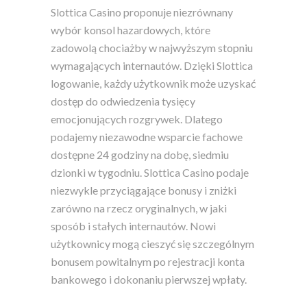
Slottica Casino proponuje niezrównany
wybór konsol hazardowych, które
zadowolą chociażby w najwyższym stopniu
wymagających internautów. Dzięki Slottica
logowanie, każdy użytkownik może uzyskać
dostęp do odwiedzenia tysięcy
emocjonujących rozgrywek. Dlatego
podajemy niezawodne wsparcie fachowe
dostępne 24 godziny na dobę, siedmiu
dzionki w tygodniu. Slottica Casino podaje
niezwykle przyciągające bonusy i zniżki
zarówno na rzecz oryginalnych, w jaki
sposób i stałych internautów. Nowi
użytkownicy mogą cieszyć się szczególnym
bonusem powitalnym po rejestracji konta
bankowego i dokonaniu pierwszej wpłaty.