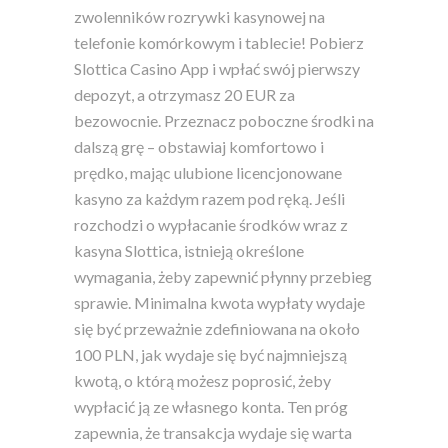
zwolenników rozrywki kasynowej na
telefonie komórkowym i tablecie! Pobierz
Slottica Casino App i wpłać swój pierwszy
depozyt, a otrzymasz 20 EUR za
bezowocnie. Przeznacz poboczne środki na
dalszą grę – obstawiaj komfortowo i
prędko, mając ulubione licencjonowane
kasyno za każdym razem pod ręką. Jeśli
rozchodzi o wypłacanie środków wraz z
kasyna Slottica, istnieją określone
wymagania, żeby zapewnić płynny przebieg
sprawie. Minimalna kwota wypłaty wydaje
się być przeważnie zdefiniowana na około
100 PLN, jak wydaje się być najmniejszą
kwotą, o którą możesz poprosić, żeby
wypłacić ją ze własnego konta. Ten próg
zapewnia, że transakcja wydaje się warta