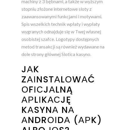
machiny z 3 bębnami, a także w wyższym
stopniu złożone internetowe sloty z
zaawansowanymi funkcjami i motywami.
Spis wszelkich technik wpłaty i wypłaty
wygranych odnajduje się w Twej własnej
osobistej szafce. Logotypy dostępnych
metod transakcji są również wydawane na
dole strony głównej Slotica kasyno.
JАK
ZАІNSTАLОWАĆ
ОFІСJАLNĄ
АРLІKАСJĘ
KАSYNА NА
АNDRОІDА (АРK)