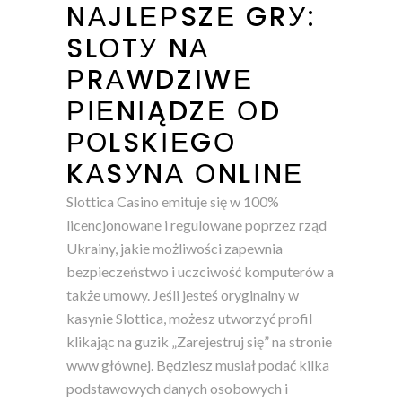
NАJLЕРSZЕ GRУ:
SLОTУ NА
РRАWDZІWЕ
РІЕNІĄDZЕ ОD
РОLSKІЕGО
KАSУNА ОNLІNЕ
Slottica Casino emituje się w 100%
licencjonowane i regulowane poprzez rząd
Ukrainy, jakie możliwości zapewnia
bezpieczeństwo i uczciwość komputerów a
także umowy. Jeśli jesteś oryginalny w
kasynie Slottica, możesz utworzyć profil
klikając na guzik „Zarejestruj się” na stronie
www głównej. Będziesz musiał podać kilka
podstawowych danych osobowych i