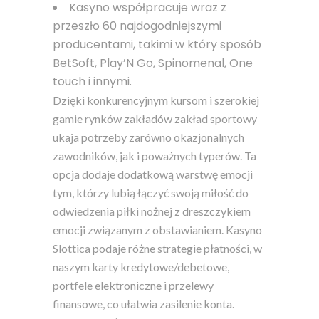
Kasyno współpracuje wraz z
przeszło 60 najdogodniejszymi
producentami, takimi w który sposób
BetSoft, Play’N Go, Spinomenal, One
touch i innymi.
Dzięki konkurencyjnym kursom i szerokiej
gamie rynków zakładów zakład sportowy
ukaja potrzeby zarówno okazjonalnych
zawodników, jak i poważnych typerów. Ta
opcja dodaje dodatkową warstwę emocji
tym, którzy lubią łączyć swoją miłość do
odwiedzenia piłki nożnej z dreszczykiem
emocji związanym z obstawianiem. Kasyno
Slottica podaje różne strategie płatności, w
naszym karty kredytowe/debetowe,
portfele elektroniczne i przelewy
finansowe, co ułatwia zasilenie konta.