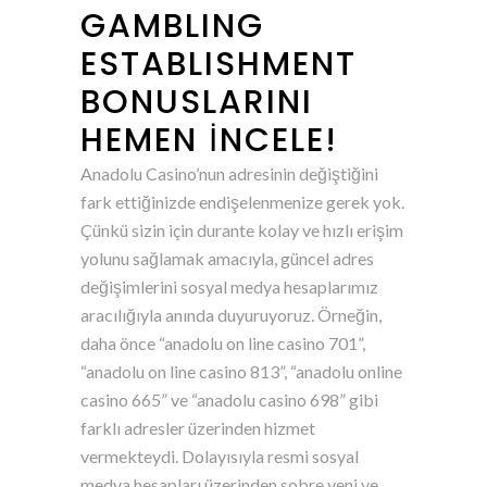
GAMBLING
ESTABLISHMENT
BONUSLARINI
HEMEN İNCELE!
Anadolu Casino’nun adresinin değiştiğini
fark ettiğinizde endişelenmenize gerek yok.
Çünkü sizin için durante kolay ve hızlı erişim
yolunu sağlamak amacıyla, güncel adres
değişimlerini sosyal medya hesaplarımız
aracılığıyla anında duyuruyoruz. Örneğin,
daha önce “anadolu on line casino 701”,
“anadolu on line casino 813”, “anadolu online
casino 665” ve “anadolu casino 698” gibi
farklı adresler üzerinden hizmet
vermekteydi. Dolayısıyla resmi sosyal
medya hesapları üzerinden sobre yeni ve