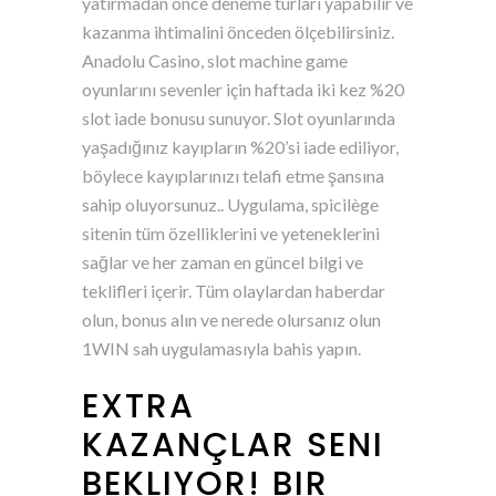
yatırmadan önce deneme turları yapabilir ve
kazanma ihtimalini önceden ölçebilirsiniz.
Anadolu Casino, slot machine game
oyunlarını sevenler için haftada iki kez %20
slot iade bonusu sunuyor. Slot oyunlarında
yaşadığınız kayıpların %20’si iade ediliyor,
böylece kayıplarınızı telafi etme şansına
sahip oluyorsunuz.. Uygulama, spicilège
sitenin tüm özelliklerini ve yeteneklerini
sağlar ve her zaman en güncel bilgi ve
teklifleri içerir. Tüm olaylardan haberdar
olun, bonus alın ve nerede olursanız olun
1WIN sah uygulamasıyla bahis yapın.
EXTRA
KAZANÇLAR SENI
BEKLIYOR! BIR