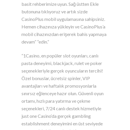
basit rehberimize uyun. Sağ üstten Ekle
butonuna tıklıyoruz ve artık sizde
CasinoPlus mobil uygulamasına sahipsiniz.
Hemen cihazınıza yükleyin ve CasinoPlus’a
mobil cihazınızdan erişerek bahis yapmaya
devam” “edin.”
“1Casino, en popüler slot oyunları, canlı
pasta deneyimi, blackjack, rulet ve poker
seçenekleriyle gerçek oyuncuların tercihi!
Özel bonuslar, ücretsiz spinler, VIP
avantajları ve haftalık promosyonlarla
sınırsız eğlenceye hazır olun. Güvenli oyun
ortamı, hızlı para yatırma ve çekme
seçenekleri, 7/24 canlı destek hizmetiyle
just one Casino‘da gerçek gambling
establishment deneyimini en üst seviyede