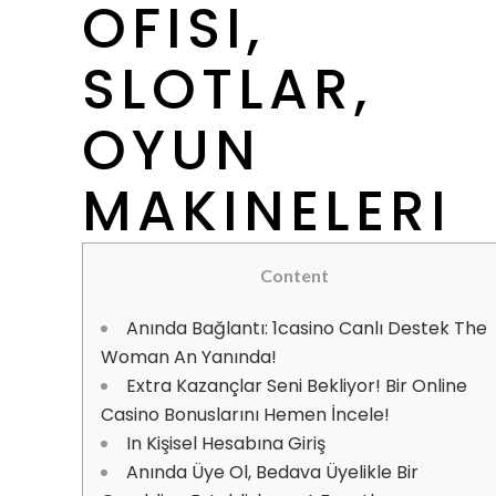
OFISI,
SLOTLAR,
OYUN
MAKINELERI
Content
Anında Bağlantı: 1casino Canlı Destek The
Woman An Yanında!
Extra Kazançlar Seni Bekliyor! Bir Online
Casino Bonuslarını Hemen İncele!
In Kişisel Hesabına Giriş
Anında Üye Ol, Bedava Üyelikle Bir