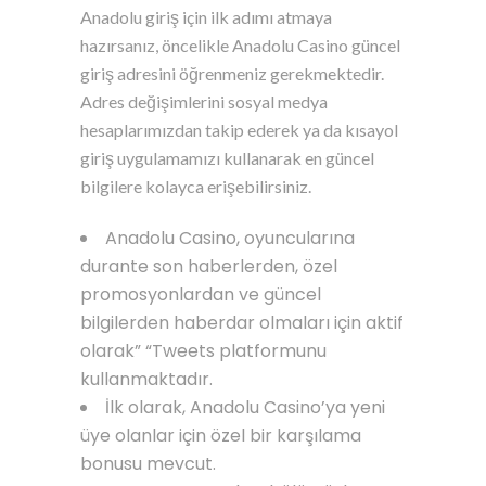
Anadolu giriş için ilk adımı atmaya
hazırsanız, öncelikle Anadolu Casino güncel
giriş adresini öğrenmeniz gerekmektedir.
Adres değişimlerini sosyal medya
hesaplarımızdan takip ederek ya da kısayol
giriş uygulamamızı kullanarak en güncel
bilgilere kolayca erişebilirsiniz.
Anadolu Casino, oyuncularına
durante son haberlerden, özel
promosyonlardan ve güncel
bilgilerden haberdar olmaları için aktif
olarak” “Tweets platformunu
kullanmaktadır.
İlk olarak, Anadolu Casino’ya yeni
üye olanlar için özel bir karşılama
bonusu mevcut.