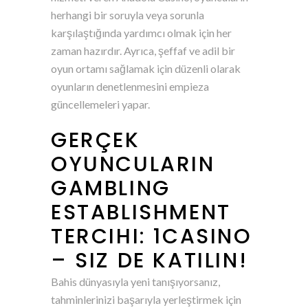
herhangi bir soruyla veya sorunla
karşılaştığında yardımcı olmak için her
zaman hazırdır. Ayrıca, şeffaf ve adil bir
oyun ortamı sağlamak için düzenli olarak
oyunların denetlenmesini empieza
güncellemeleri yapar.
GERÇEK
OYUNCULARIN
GAMBLING
ESTABLISHMENT
TERCIHI: 1CASINO
– SIZ DE KATILIN!
Bahis dünyasıyla yeni tanışıyorsanız,
tahminlerinizi başarıyla yerleştirmek için