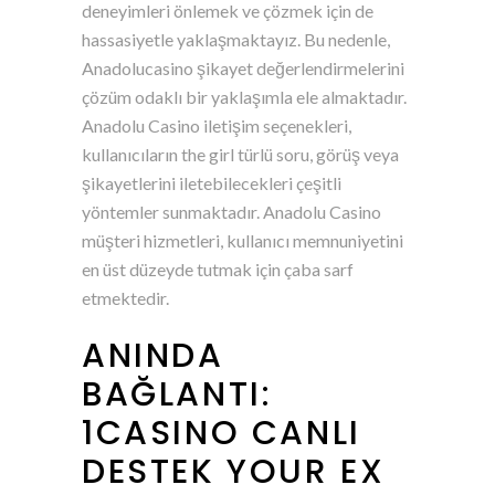
deneyimleri önlemek ve çözmek için de
hassasiyetle yaklaşmaktayız. Bu nedenle,
Anadolucasino şikayet değerlendirmelerini
çözüm odaklı bir yaklaşımla ele almaktadır.
Anadolu Casino iletişim seçenekleri,
kullanıcıların the girl türlü soru, görüş veya
şikayetlerini iletebilecekleri çeşitli
yöntemler sunmaktadır. Anadolu Casino
müşteri hizmetleri, kullanıcı memnuniyetini
en üst düzeyde tutmak için çaba sarf
etmektedir.
ANINDA
BAĞLANTI:
1CASINO CANLI
DESTEK YOUR EX