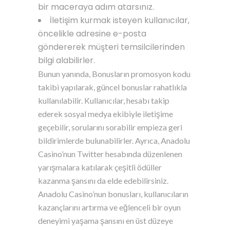
bir maceraya adım atarsınız.
İletişim kurmak isteyen kullanıcılar,
öncelikle adresine e-posta
göndererek müşteri temsilcilerinden
bilgi alabilirler.
Bunun yanında, Bonusların promosyon kodu
takibi yapılarak, güncel bonuslar rahatlıkla
kullanılabilir. Kullanıcılar, hesabı takip
ederek sosyal medya ekibiyle iletişime
geçebilir, sorularını sorabilir empieza geri
bildirimlerde bulunabilirler. Ayrıca, Anadolu
Casino’nun Twitter hesabında düzenlenen
yarışmalara katılarak çeşitli ödüller
kazanma şansını da elde edebilirsiniz.
Anadolu Casino’nun bonusları, kullanıcıların
kazançlarını artırma ve eğlenceli bir oyun
deneyimi yaşama şansını en üst düzeye