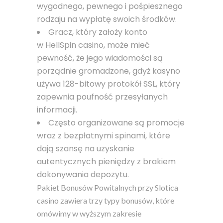
wygodnego, pewnego i pośpiesznego
rodzaju na wypłatę swoich środków.
Gracz, który założy konto
w HellSpin casino, może mieć
pewność, że jego wiadomości są
porządnie gromadzone, gdyż kasyno
używa 128-bitowy protokół SSL, który
zapewnia poufność przesyłanych
informacji.
Często organizowane są promocje
wraz z bezpłatnymi spinami, które
dają szansę na uzyskanie
autentycznych pieniędzy z brakiem
dokonywania depozytu.
Pakiet Bonusów Powitalnych przy Slotica
casino zawiera trzy typy bonusów, które
omówimy w wyższym zakresie