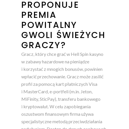
PROPONUJE
PREMIA
POWITALNY
GWOLI ŚWIEŻYCH
GRACZY?
Gracz, który chce grać w Hell Spin kasyno
w zabawy hazardowe na pieniądze
i korzystać z mnogich bonusów, powinien
wpłacić przechowanie. Gracz może zasilić
profil za pomocą kart płatniczych Visa
i MasterCard, e-portfeli (m.in. Jeton,
MiFinity, SticPay), transferu bankowego
i kryptowalut. W celu zapobiegania
oszustwom finansowym firma używa
specjalistyczne metodą przeciwdziałania
nadużyciom. Dostęp do danych osobowych