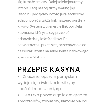
się tu małe zmiany. Dalej selekcjonujemy
interesującą naszej firmy walutę (np.
Bitcoin), podajemy kwotę jaką zechcemy
zdeponować a także link naszego portfela
krypto. System wygeneruje link portfela
kasyna, na który należy przesłać
odpowiednią ilość środków. Po
zatwierdzeniu przez sieć, przechowanie od
czasu razu trafia na saldo konta bankowego
gracza w Slottica.
PRZEPIS KASYNA
Znacznie lepszym pomysłem
wydaje się odwiedzenie witryny
spośród recenzjami, np.
Ten tryb pozwala gościom grać ze
smartfonów, tabletów, niezależnie od