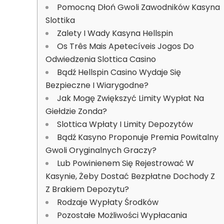
Pomocną Dłoń Gwoli Zawodników Kasyna
Slottika
Zalety I Wady Kasyna Hellspin
Os Três Mais Apetecíveis Jogos Do
Odwiedzenia Slottica Casino
Bądź Hellspin Casino Wydaje Się
Bezpieczne I Wiarygodne?
Jak Mogę Zwiększyć Limity Wypłat Na
Giełdzie Zonda?
Slottica Wpłaty I Limity Depozytów
Bądź Kasyno Proponuje Premia Powitalny
Gwoli Oryginalnych Graczy?
Lub Powinienem Się Rejestrować W
Kasynie, Żeby Dostać Bezpłatne Dochody Z
Z Brakiem Depozytu?
Rodzaje Wypłaty Środków
Pozostałe Możliwości Wypłacania