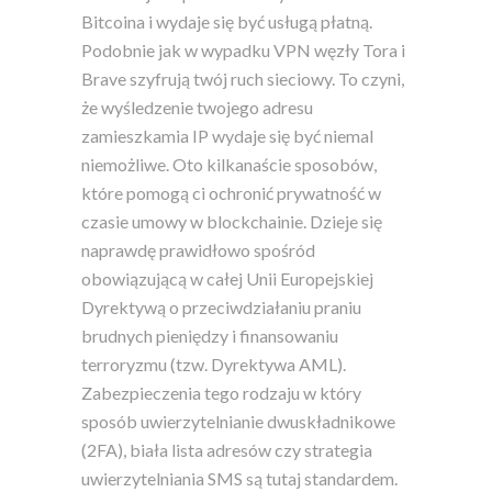
Bitcoina i wydaje się być usługą płatną.
Podobnie jak w wypadku VPN węzły Tora i
Brave szyfrują twój ruch sieciowy. To czyni,
że wyśledzenie twojego adresu
zamieszkamia IP wydaje się być niemal
niemożliwe. Oto kilkanaście sposobów,
które pomogą ci ochronić prywatność w
czasie umowy w blockchainie. Dzieje się
naprawdę prawidłowo spośród
obowiązującą w całej Unii Europejskiej
Dyrektywą o przeciwdziałaniu praniu
brudnych pieniędzy i finansowaniu
terroryzmu (tzw. Dyrektywa AML).
Zabezpieczenia tego rodzaju w który
sposób uwierzytelnianie dwuskładnikowe
(2FA), biała lista adresów czy strategia
uwierzytelniania SMS są tutaj standardem.