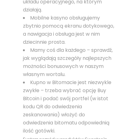
układu operacyjnego, na którym
działają.
Mobilne kasyno obsługujemy
zbytnio pomocą ekranu dotykowego,
a nawigacja i obsługa jest w nim
dziecinnie prosta.
Mamy coś dla każdego – sprawdź,
jak wyglądają szczegóły najlepszych
możności bonusowych w naszym
własnym wortalu.
Kupno w Bitomacie jest niezwykle
zwykłe – trzeba wybrać opcję Buy
Bitcoin i podać swój portfel (w istot
kodu QR do odwiedzenia
zeskanowania) włożyć do
odwiedzenia bitomatu odpowiednią
ilość gotówki.
System nagród w produktów Sweatcoin