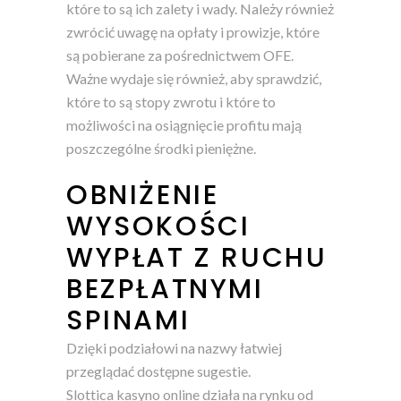
które to są ich zalety i wady. Należy również
zwrócić uwagę na opłaty i prowizje, które
są pobierane za pośrednictwem OFE.
Ważne wydaje się również, aby sprawdzić,
które to są stopy zwrotu i które to
możliwości na osiągnięcie profitu mają
poszczególne środki pieniężne.
OBNIŻENIE
WYSOKOŚCI
WYPŁAT Z RUCHU
BEZPŁATNYMI
SPINAMI
Dzięki podziałowi na nazwy łatwiej
przeglądać dostępne sugestie.
Slottica kasyno online działa na rynku od