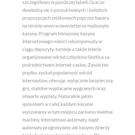
szczegółowo w poniższej tabeli. Gracze
dowiedzą się o poszukiwanych i świeżych
propozycjach zniżkowych poprzez banery
na stronie www w newsletterze mailowym
kasyna. Program bonusowy kasyna
internetowego mieści rekompensaty w
ciągu depozyty, turnieje a także loterie
organizowane wśród członków Slottica za
pośrednictwem internet casino. Zasób ten
prędko zyskał popularność wśród
internautów, oferując wyłącznie bezpieczną
grę, stabilne wypłacanie wygranych oraz
otwarte wypłaty. Naturalnie jakim
sposobem w całej każdym kasynie
wyszukamy w tym miejscu zarówno świetne
machiny, internetowe automaty, bądź
automaty progresywne, ale kasyno dzierży