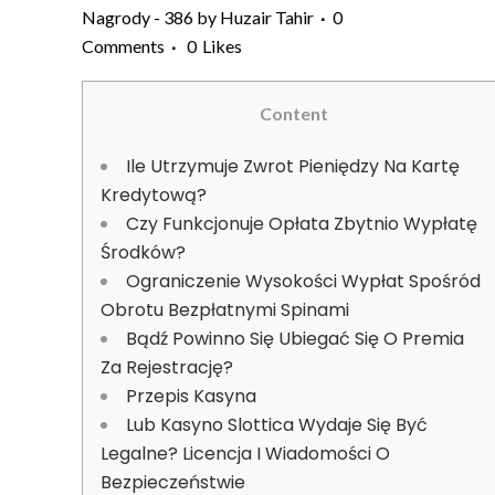
Nagrody - 386
by
Huzair Tahir
0
Comments
0
Likes
Content
Ile Utrzymuje Zwrot Pieniędzy Na Kartę
Kredytową?
Czy Funkcjonuje Opłata Zbytnio Wypłatę
Środków?
Ograniczenie Wysokości Wypłat Spośród
Obrotu Bezpłatnymi Spinami
Bądź Powinno Się Ubiegać Się O Premia
Za Rejestrację?
Przepis Kasyna
Lub Kasyno Slottica Wydaje Się Być
Legalne? Licencja I Wiadomości O
Bezpieczeństwie