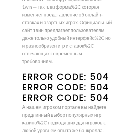
1win — так платформа%2C которая
изменяет представление об онлайн-
ставках и азартных играх. Официальный
сайт 1вин предлагает пользователям
даже только удобный интерфейс%2C но
и разнообразен игр и ставок%2C
отвечающих современным
требованиям.
ERROR CODE: 504
ERROR CODE: 504
ERROR CODE: 504
А нашем игровом портале вы найдете
предлинный выбор популярных игр
казино%2C подходящих ддя игроков с
любой уровнем опыта же банкролла.