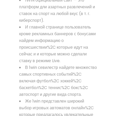
1WIN официальный сайт — это
платформ дли азартных развлечений и
ставок на спорт на любой вкус (в т. г.
киберспорт).
И главной странице пользователь
кроме рекламных баннеров с бонусами
найдем информацию о
происшествии%2C которые идут на
сейчас и и которые можно сделали
ставку в режиме Live.
В 1win севилестр найдете множество
самых спортивных событий%2C
включая футбол%2C хоккей%2C
баскетбол%2C теннис%2C бокс%2C
автоспорт и другие вида спорта.
Же 1win представлен широкий
выбор игровых автоматов онлайн%2C
которые предлагалось увлекательные