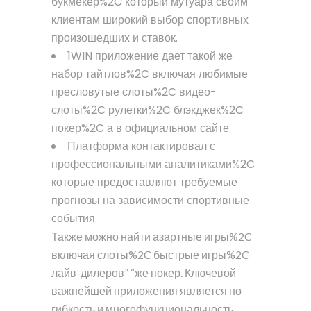
букмекер%2C который мутуара своим
клиентам широкий выбор спортивных
произошедших и ставок.
1WIN приложение дает такой же
набор тайтлов%2C включая любимые
пресловутые слоты%2C видео-
слоты%2C рулетки%2C блэкджек%2C
покер%2C а в официальном сайте.
Платформа контактировал с
профессиональными аналитиками%2C
которые предоставляют требуемые
прогнозы на зависимости спортивные
события.
Также можно найти азартные игры%2C
включая слоты%2C быстрые игры%2C
лайв-дилеров” “же покер. Ключевой
важнейшей приложения является но
гибкость и многофункциональность.