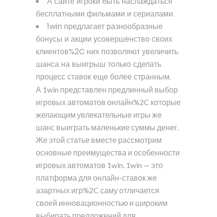
А сайте игроки быть наслаждаться
бесплатными фильмами и сериалами.
1win предлагает разнообразные
бонусы и акции усовершенство своих
клиентов%2C них позволяют увеличить
шанса на выигрыш только сделать
процесс ставок еще более странным.
А 1win представлен предлинный выбор
игровых автоматов онлайн%2C которые
желающим увлекательные игры же
шанс выиграть маленькие суммы денег.
Же этой статье вместе рассмотрим
основные преимущества и особенности
игровых автоматов 1win. 1win — это
платформа для онлайн-ставок же
азартных игр%2C саму отличается
своей инновационностью и широким
выбирать предложений для