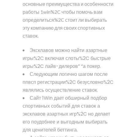
основные преимущества и особенности
работы 1win%2C чтобы помочь вам
определиться%2C стоит ли выбирать
эту компанию для своих спортивных
ставок.
Эксклавов можно найти азартные
игры%2C включая слоты%2C быстрые
игры%2C лайв-дилеров” “а покер.
Следующим логично шагом после
ппвсп регистрации%2C безусловно%2C
являлись осуществление ставок.
Сайт 1Win дает обширный подбор
спортивных событий для ставок а
эксклавов азартных игр%2C но делает
его поудобнее и выгодным выбирать
для ценителей беттинга.