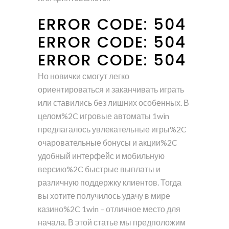
ERROR CODE: 504
ERROR CODE: 504
ERROR CODE: 504
Но новички смогут легко
ориентироваться и заканчивать играть
или ставились без лишних особенных. В
целом%2C игровые автоматы 1win
предлагалось увлекательные игры%2C
очаровательные бонусы и акции%2C
удобный интерфейс и мобильную
версию%2C быстрые выплаты и
различную поддержку клиентов. Тогда
вы хотите получилось удачу в мире
казино%2C 1win – отличное место для
начала. В этой статье мы предположим