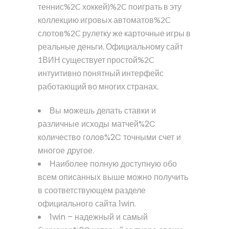
теннис%2C хоккей)%2C поиграть в эту
коллекцию игровых автоматов%2C
слотов%2C рулетку же карточные игры в
реальные деньги. Официальному сайт
1ВИН существует простой%2C
интуитивно понятный интерфейс
работающий во многих странах.
Вы можешь делать ставки и
различные исходы матчей%2C
количество голов%2C точными счет и
многое другое.
Наиболее полную доступную обо
всем описанных выше можно получить
в соответствующем разделе
официального сайта 1win.
1win – надежный и самый