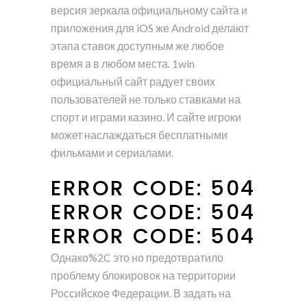
версия зеркала официальному сайта и
приложения для iOS же Android делают
этапа ставок доступным же любое
время а в любом места. 1win
официальный сайт радует своих
пользователей не только ставками на
спорт и играми казино. И сайте игроки
может наслаждаться бесплатными
фильмами и сериалами.
ERROR CODE: 504
ERROR CODE: 504
ERROR CODE: 504
Однако%2C это но предотвратило
проблему блокировок на территории
Российское Федерации. В задать на