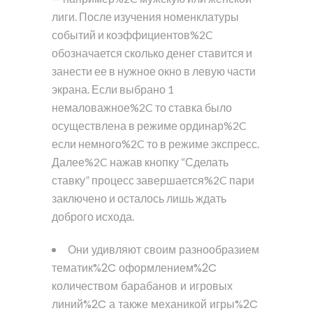
лиги. После изучения номенклатуры
событий и коэффициентов%2C
обозначается сколько денег ставится и
занести ее в нужное окно в левую части
экрана. Если выбрано 1
немаловажное%2C то ставка было
осуществлена в режиме ординар%2C
если немного%2C то в режиме экспресс.
Далее%2C нажав кнопку “Сделать
ставку” процесс завершается%2C пари
заключено и осталось лишь ждать
доброго исхода.
Они удивляют своим разнообразием
тематик%2C оформлением%2C
количеством барабанов и игровых
линий%2C а также механикой игры%2C