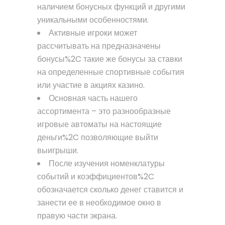
наличием бонусных функций и другими
уникальными особенностями.
Активные игроки может
рассчитывать на предназначены
бонусы%2C такие же бонусы за ставки
на определенные спортивные события
или участие в акциях казино.
Основная часть нашего
ассортимента – это разнообразные
игровые автоматы на настоящие
деньги%2C позволяющие выйти
выигрыши.
После изучения номенклатуры
событий и коэффициентов%2C
обозначается сколько денег ставится и
занести ее в необходимое окно в
правую части экрана.