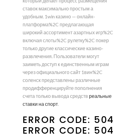
который делает процесс размещения
ставок максимально простым а
удобным. 1win казино — онлайн-
платформа%2C предлагающая
широкий ассортимент азартных игр%2C
включая слоты%2C рулетку%2C покер
только другие классические казино-
развлечения. Пользователи могут
заиметь доступ к единственным играм
через официального сайт 1вин%2C
соленск представлены различные
продифференцируйте пополнения
счета только вывода средств
реальные
ставки на спорт
.
ERROR CODE: 504
ERROR CODE: 504