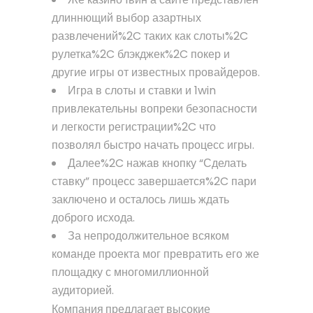
длиннющий выбор азартных
развлечений%2C таких как слоты%2C
рулетка%2C блэкджек%2C покер и
другие игры от известных провайдеров.
Игра в слоты и ставки и 1win
привлекательны вопреки безопасности
и легкости регистрации%2C что
позволял быстро начать процесс игры.
Далее%2C нажав кнопку “Сделать
ставку” процесс завершается%2C пари
заключено и осталось лишь ждать
доброго исхода.
За непродолжительное всяком
команде проекта мог превратить его же
площадку с многомиллионной
аудиторией.
Компания предлагает высокие