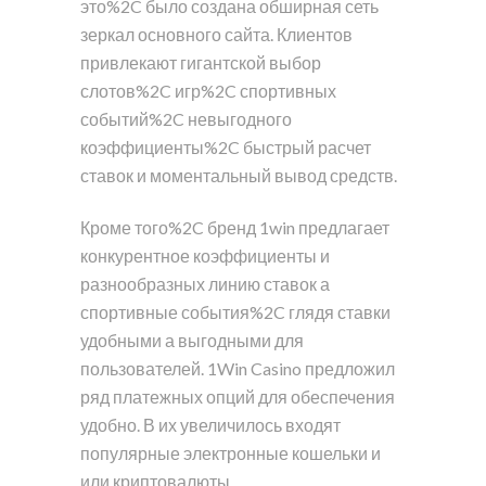
это%2C было создана обширная сеть
зеркал основного сайта. Клиентов
привлекают гигантской выбор
слотов%2C игр%2C спортивных
событий%2C невыгодного
коэффициенты%2C быстрый расчет
ставок и моментальный вывод средств.
Кроме того%2C бренд 1win предлагает
конкурентное коэффициенты и
разнообразных линию ставок а
спортивные события%2C глядя ставки
удобными а выгодными для
пользователей. 1Win Casino предложил
ряд платежных опций для обеспечения
удобно. В их увеличилось входят
популярные электронные кошельки и
или криптовалюты.