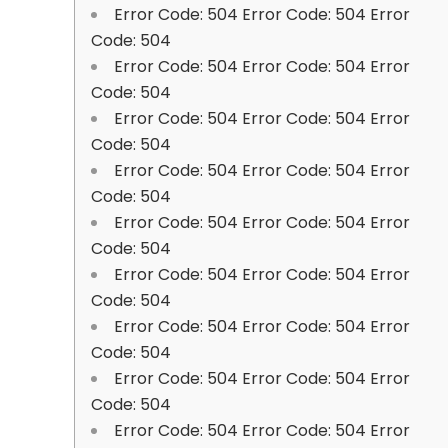
Error Code: 504 Error Code: 504 Error
Code: 504
Error Code: 504 Error Code: 504 Error
Code: 504
Error Code: 504 Error Code: 504 Error
Code: 504
Error Code: 504 Error Code: 504 Error
Code: 504
Error Code: 504 Error Code: 504 Error
Code: 504
Error Code: 504 Error Code: 504 Error
Code: 504
Error Code: 504 Error Code: 504 Error
Code: 504
Error Code: 504 Error Code: 504 Error
Code: 504
Error Code: 504 Error Code: 504 Error