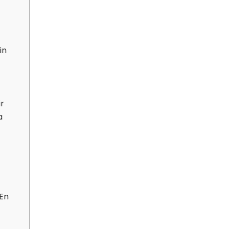
in
ir
a
 En