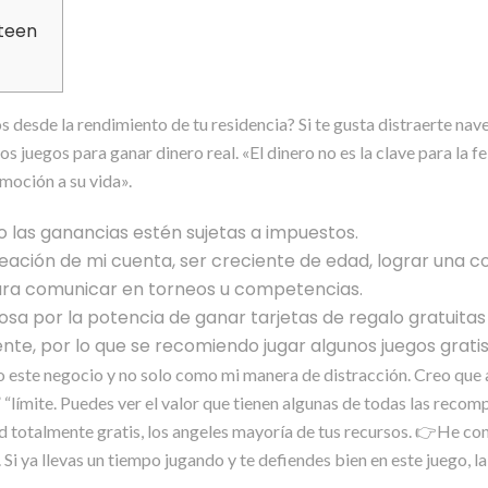
xteen
 desde la rendimiento de tu residencia? Si te gusta distraerte nav
 juegos para ganar dinero real. «El dinero no es la clave para la fe
moción a su vida».
o las ganancias estén sujetas a impuestos.
eación de mi cuenta, ser creciente de edad, lograr una c
para comunicar en torneos u competencias.
osa por la potencia de ganar tarjetas de regalo gratuitas
igente, por lo que se recomiendo jugar algunos juegos grat
 este negocio y no solo como mi manera de distracción. Creo que ar
 “límite. Puedes ver el valor que tienen algunas de todas las reco
idad totalmente gratis, los angeles mayoría de tus recursos. 👉He c
 Si ya llevas un tiempo jugando y te defiendes bien en este juego, l