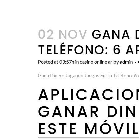
02 NOV
GANA D
TELÉFONO: 6 
Posted at 03:57h
in
casino online ar
by
admin
Gana Dinero Jugando Juegos En Tu Teléfono: 6
APLICACIO
GANAR DIN
ESTE MÓVI