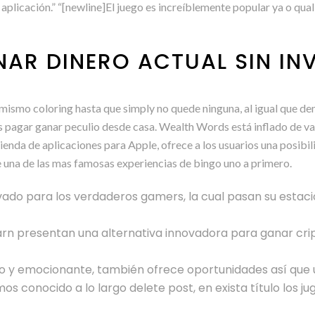
 aplicación.” “[newline]El juego es increíblemente popular ya o qual
AR DINERO ACTUAL SIN INV
 mismo coloring hasta que simply no quede ninguna, al igual que de
s pagar ganar peculio desde casa. Wealth Words está inflado de va
ienda de aplicaciones para Apple, ofrece a los usuarios una posibil
e una de las mas famosas experiencias de bingo uno a primero.
ado para los verdaderos gamers, la cual pasan su estaci
earn presentan una alternativa innovadora para ganar cri
o y emocionante, también ofrece oportunidades así que u
s conocido a lo largo delete post, en exista título los 