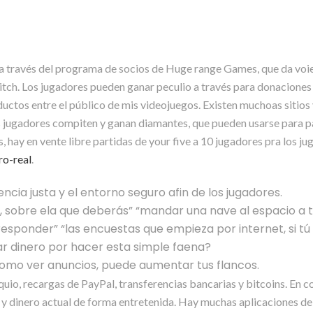
 a través del programa de socios de Huge range Games, que da voie
tch. Los jugadores pueden ganar peculio a través para donaciones 
ctos entre el público de mis videojuegos. Existen muchoas sitios
s jugadores compiten y ganan diamantes, que pueden usarse para pag
hay en vente libre partidas de your five a 10 jugadores pra los ju
ro-real
.
cia justa y el entorno seguro afin de los jugadores.
t, sobre ela que deberás” “mandar una nave al espacio a 
ponder” “las encuestas que empieza por internet, si tú 
ar dinero por hacer esta simple faena?
como ver anuncios, puede aumentar tus flancos.
uio, recargas de PayPal, transferencias bancarias y bitcoins. En co
 y dinero actual de forma entretenida. Hay muchas aplicaciones de