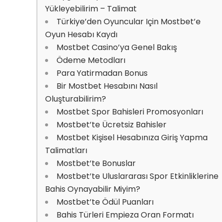
Yükleyebilirim – Talimat
Türkiye’den Oyuncular Için Mostbet’e
Oyun Hesabı Kaydı
Mostbet Casino’ya Genel Bakış
Ödeme Metodları
Para Yatirmadan Bonus
Bir Mostbet Hesabını Nasıl
Oluşturabilirim?
Mostbet Spor Bahisleri Promosyonları
Mostbet’te Ücretsiz Bahisler
Mostbet Kişisel Hesabınıza Giriş Yapma
Talimatları
Mostbet’te Bonuslar
Mostbet’te Uluslararası Spor Etkinliklerine
Bahis Oynayabilir Miyim?
Mostbet’te Ödül Puanları
Bahis Türleri Empieza Oran Formatı