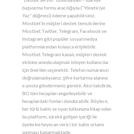
başvurma formu aracılığıyla (“Yöneticiye
Yaz” düğmesi) ödeme yapabilirsiniz.
Mostbet’in müşteri destek temsilcilerine
Mostbet Twitter, Telegram, Facebook ve
Instagram gibi popüler sosyal medya
platformlarından kolayca erişilebilir.
Mostbet Telegram kanalı, müşteri destek
ekibine anında ulaşmak isteyen kullanıcılar
için önerilen seçenektir. Telefon numaranızı
doğrulamadıysanız, şifre kurtarma alanına
e-posta göndermeniz gerekir. Aksi takdirde,
BO tüm hesapları engelleyebilir ve
hesaplardaki fonları dondurabilir. Böylece,
her türlü bahis ve oyun tutkununa hitap eden
bu platform, sürekli gelişen içeriği ile
üyelerine heyecan verici bir bahis ortamı
sunmayı başarmaktadır.