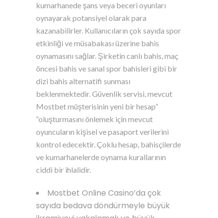
kumarhanede şans veya beceri oyunları
oynayarak potansiyel olarak para
kazanabilirler. Kullanıcıların çok sayıda spor
etkinliği ve müsabakası üzerine bahis
oynamasını sağlar. Şirketin canlı bahis, maç
öncesi bahis ve sanal spor bahisleri gibi bir
dizi bahis alternatifi sunması
beklenmektedir. Güvenlik servisi, mevcut
Mostbet müşterisinin yeni bir hesap”
“oluşturmasını önlemek için mevcut
oyuncuların kişisel ve pasaport verilerini
kontrol edecektir. Çoklu hesap, bahisçilerde
ve kumarhanelerde oynama kurallarının
ciddi bir ihlalidir.
Mostbet Online Casino’da çok
sayıda bedava döndürmeyle büyük