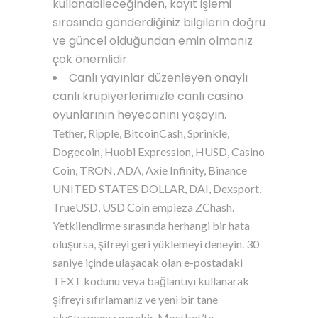
kullanabileceğinden, kayıt işlemi
sırasında gönderdiğiniz bilgilerin doğru
ve güncel olduğundan emin olmanız
çok önemlidir.
Canlı yayınlar düzenleyen onaylı
canlı krupiyerlerimizle canlı casino
oyunlarının heyecanını yaşayın.
Tether, Ripple, BitcoinCash, Sprinkle,
Dogecoin, Huobi Expression, HUSD, Casino
Coin, TRON, ADA, Axie Infinity, Binance
UNITED STATES DOLLAR, DAI, Dexsport,
TrueUSD, USD Coin empieza ZChash.
Yetkilendirme sırasında herhangi bir hata
oluşursa, şifreyi geri yüklemeyi deneyin. 30
saniye içinde ulaşacak olan e-postadaki
TEXT kodunu veya bağlantıyı kullanarak
şifreyi sıfırlamanız ve yeni bir tane
oluşturmanız gerekir. Mostbet’te