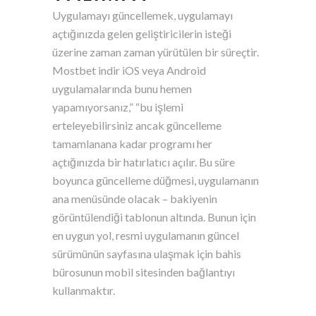
Uygulamayı güncellemek, uygulamayı
açtığınızda gelen geliştiricilerin isteği
üzerine zaman zaman yürütülen bir süreçtir.
Mostbet indir iOS veya Android
uygulamalarında bunu hemen
yapamıyorsanız,” “bu işlemi
erteleyebilirsiniz ancak güncelleme
tamamlanana kadar programı her
açtığınızda bir hatırlatıcı açılır. Bu süre
boyunca güncelleme düğmesi, uygulamanın
ana menüsünde olacak – bakiyenin
görüntülendiği tablonun altında. Bunun için
en uygun yol, resmi uygulamanın güncel
sürümünün sayfasına ulaşmak için bahis
bürosunun mobil sitesinden bağlantıyı
kullanmaktır.