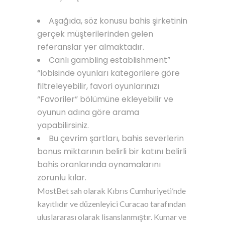
Aşağıda, söz konusu bahis şirketinin
gerçek müşterilerinden gelen
referanslar yer almaktadır.
Canlı gambling establishment”
“lobisinde oyunları kategorilere göre
filtreleyebilir, favori oyunlarınızı
“Favoriler” bölümüne ekleyebilir ve
oyunun adına göre arama
yapabilirsiniz.
Bu çevrim şartları, bahis severlerin
bonus miktarının belirli bir katını belirli
bahis oranlarında oynamalarını
zorunlu kılar.
MostBet sah olarak Kıbrıs Cumhuriyeti’nde
kayıtlıdır ve düzenleyici Curacao tarafından
uluslararası olarak lisanslanmıştır. Kumar ve