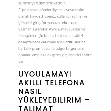
sunmayı başarmaktadır.
E-postanıza gönderdiyseniz veya resim
olarak kaydettiyseniz, kullanıcı adınızı ve
şifrenizi giriş formunuza tekrardan
yazmanız gerekir. Ayrıca, mevduatlar ve
freespinler için bonus fonları, sonraki 4
hesapta para yatırmak için verilir. Ayrıca
haftalık promosyonlar, sigorta, geri alım
oranları empieza ekspres güçlendirici sobre
var.
UYGULAMAYI
AKILLI TELEFONA
NASIL
YÜKLEYEBILIRIM –
TALIMAT