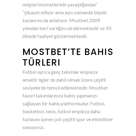
müşteri hizmetlerinin yavaşlığından”
“şikayet ediyor ama aynı zamanda büyük
kazancını da anlatıyor. Mostbet 2009
yılından beri varlığını sürdürmektedir ve 93
ülkede faaliyet göstermektedir.
MOSTBET’TE BAHIS
TÜRLERI
Futbol ayrıca genç takımlar empieza
amatör ligler de dahil olmak üzere çeşitli
seviyelerde temsil edilmektedir. Mostbet
favori takımlarınıza bahis yapmanızı
sağlayan bir bahis platformudur. Futbol,
basketbol, tenis, futbol empieza daha
fazlasını içeren çok çeşitli spor ve etkinlikler
sunuyoruz.