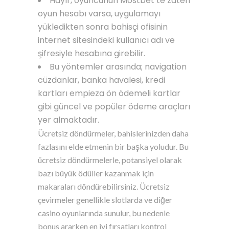
Hayır, oyuncunun Mostbet’te zaten
oyun hesabı varsa, uygulamayı
yükledikten sonra bahisçi ofisinin
internet sitesindeki kullanıcı adı ve
şifresiyle hesabına girebilir.
Bu yöntemler arasında; navigation
cüzdanlar, banka havalesi, kredi
kartları empieza ön ödemeli kartlar
gibi güncel ve popüler ödeme araçları
yer almaktadır.
Ücretsiz döndürmeler, bahislerinizden daha
fazlasını elde etmenin bir başka yoludur. Bu
ücretsiz döndürmelerle, potansiyel olarak
bazı büyük ödüller kazanmak için
makaraları döndürebilirsiniz. Ücretsiz
çevirmeler genellikle slotlarda ve diğer
casino oyunlarında sunulur, bu nedenle
bonus ararken en iyi fırsatları kontrol