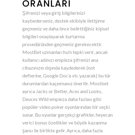
ORANLARI
Şifrenizi veya giriş bilgilerinizi
kaybederseniz, destek ekibiyle iletişime
geçmeniz ve daha önce belirttiğiniz kişisel
bilgileri onaylayarak kurtarma
prosedüründen geçmeniz gerekecektir.
MostBet uzmanları hızlı tepki verir, ancak
kullanıcı adınızı empieza şifrenizi ana
cihazınızın dışında kaydederek (not
defterine, Google Doc’a vb. yazarak) bu tür
durumlardan kaçınmanız önerilir. Mostbet
ayrıca Jacks or Better, Aces and Looks,
Deuces Wild empieza daha fazlası gibi
popüler video poker oyunlarından bir seçki
sunar. Bu oyunlar gerçekçi grafikler, heyecan
verici bonus özellikler ve büyük kazanma
şansı ile birlikte gelir. Ayrıca, daha fazla