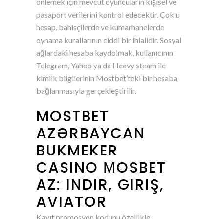
önlemek için mevcut oyuncuların kişisel ve
pasaport verilerini kontrol edecektir. Çoklu
hesap, bahisçilerde ve kumarhanelerde
oynama kurallarının ciddi bir ihlalidir. Sosyal
ağlardaki hesaba kaydolmak, kullanıcının
Telegram, Yahoo ya da Heavy steam ile
kimlik bilgilerinin Mostbet’teki bir hesaba
bağlanmasıyla gerçekleştirilir.
MOSTBET
AZƏRBAYCAN
BUKMEKER
CASINO МOSBET
AZ: INDIR, GIRIŞ,
AVIATOR
Kayıt promosyon kodunu özellikle