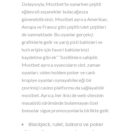
Dolayısıyla, Mostbet’te oynarken çeşitli
eğlenceli seçenekler bulacağınıza
güvenebilirsiniz. Mostbet ayrıca Amerikan,
Avrupa ve Fransız gibi çeşitli rulet çeşitleri
de sunmaktadır. Bu oyunlar gerçekçi
grafiklerle gelir ve yarış pisti bahisleri ve
hızlı erişim için favori bahislerinizi
kaydetme gibi ek” “özelliklere sahiptir.
Mostbet ayrıca oyuncuların slot, zaman
oyunları, video holdem poker ve canlı
krupiye oyunları oynayabileceği bir
çevrimiçi casino platformu da sağlayabilir
mostbet. Ayrıca, her ikisi de web sitesinin
masaüstü sürümünde bulunmayan özel
bonuslar sigue promosyonlarla birlikte gelir.
Blackjack, rulet, bakara ve poker