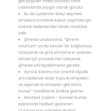
gibi popüler masa oyunları canlı
casinolarda yaygın olarak görülür.
Bu da üyelerinin siteyi seçmesi
empieza kombine kupon yapması için
önemli nedenlerden biridir mostbet
indir.
Şifrenizi unutursanız, “Şifremi
Unuttum” ya da benzer bir bağlantıya
tıklayarak ve şifre sıfırlama e-postası
almak için prosedürleri izleyerek
şifrenizi sıfırlayabilmeniz gerekir.
Ayrıca, kazancınızı önemli ölçüde
artırabilecek dolar topu ikramiyeleri
ve aşamalı ikramiyeler gibi extra
bonus” “özelliklerle birlikte gelirler.
Mostbet Casino – küresel kumar
pazarında faaliyet gösteren
Curaçao’nun overseas lisanslı