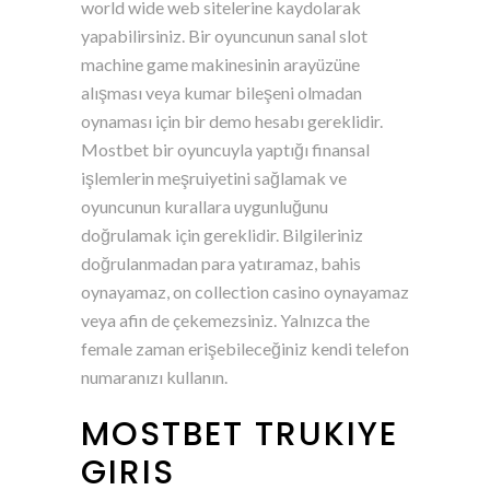
world wide web sitelerine kaydolarak
yapabilirsiniz. Bir oyuncunun sanal slot
machine game makinesinin arayüzüne
alışması veya kumar bileşeni olmadan
oynaması için bir demo hesabı gereklidir.
Mostbet bir oyuncuyla yaptığı finansal
işlemlerin meşruiyetini sağlamak ve
oyuncunun kurallara uygunluğunu
doğrulamak için gereklidir. Bilgileriniz
doğrulanmadan para yatıramaz, bahis
oynayamaz, on collection casino oynayamaz
veya afin de çekemezsiniz. Yalnızca the
female zaman erişebileceğiniz kendi telefon
numaranızı kullanın.
MOSTBET TRUKIYE
GIRIS