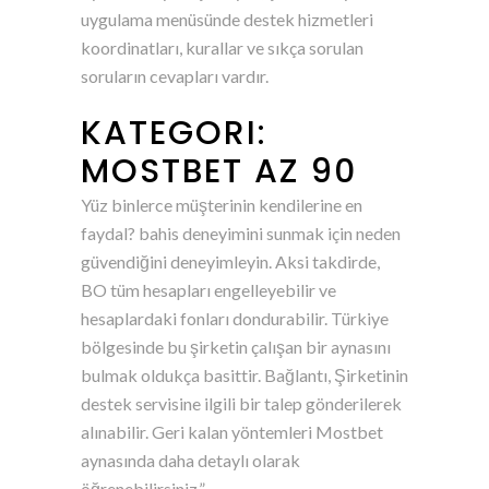
uygulama menüsünde destek hizmetleri
koordinatları, kurallar ve sıkça sorulan
soruların cevapları vardır.
KATEGORI:
MOSTBET AZ 90
Yüz binlerce müşterinin kendilerine en
faydal? bahis deneyimini sunmak için neden
güvendiğini deneyimleyin. Aksi takdirde,
BO tüm hesapları engelleyebilir ve
hesaplardaki fonları dondurabilir. Türkiye
bölgesinde bu şirketin çalışan bir aynasını
bulmak oldukça basittir. Bağlantı, Şirketinin
destek servisine ilgili bir talep gönderilerek
alınabilir. Geri kalan yöntemleri Mostbet
aynasında daha detaylı olarak
öğrenebilirsiniz.”