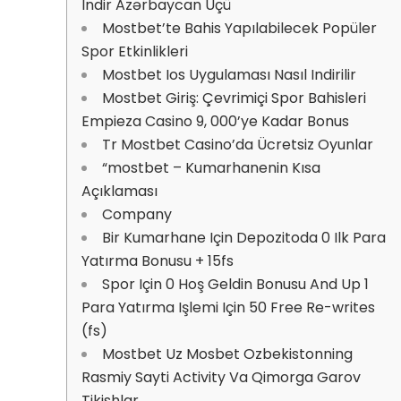
Indir Azərbaycan Üçü
Mostbet’te Bahis Yapılabilecek Popüler
Spor Etkinlikleri
Mostbet Ios Uygulaması Nasıl Indirilir
Mostbet Giriş: Çevrimiçi Spor Bahisleri
Empieza Casino 9, 000’ye Kadar Bonus
Tr Mostbet Casino’da Ücretsiz Oyunlar
“mostbet – Kumarhanenin Kısa
Açıklaması
Company
Bir Kumarhane Için Depozitoda 0 Ilk Para
Yatırma Bonusu + 15fs
Spor Için 0 Hoş Geldin Bonusu And Up 1
Para Yatırma Işlemi Için 50 Free Re-writes
(fs)
Mostbet Uz Mosbet Ozbekistonning
Rasmiy Sayti Activity Va Qimorga Garov
Tikishlar