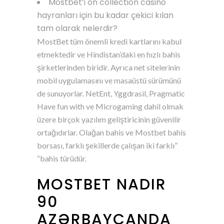
Mostbet’i on collection casino
hayranları için bu kadar çekici kılan
tam olarak nelerdir?
MostBet tüm önemli kredi kartlarını kabul
etmektedir ve Hindistan’daki en hızlı bahis
şirketlerinden biridir. Ayrıca net sitelerinin
mobil uygulamasını ve masaüstü sürümünü
de sunuyorlar. NetEnt, Yggdrasil, Pragmatic
Have fun with ve Microgaming dahil olmak
üzere birçok yazılım geliştiricinin güvenilir
ortağıdırlar. Olağan bahis ve Mostbet bahis
borsası, farklı şekillerde çalışan iki farklı”
“bahis türüdür.
MOSTBET NADIR
90
AZƏRBAYCANDA