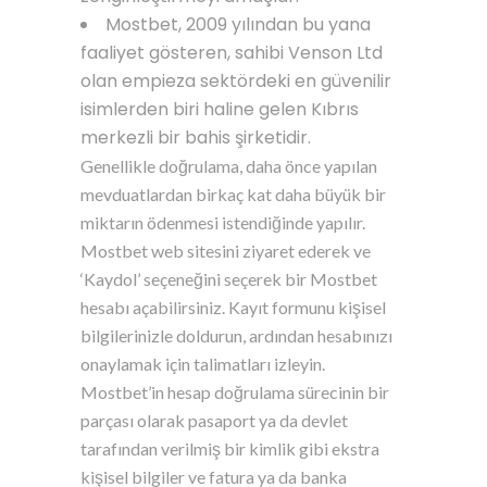
Mostbet, 2009 yılından bu yana
faaliyet gösteren, sahibi Venson Ltd
olan empieza sektördeki en güvenilir
isimlerden biri haline gelen Kıbrıs
merkezli bir bahis şirketidir.
Genellikle doğrulama, daha önce yapılan
mevduatlardan birkaç kat daha büyük bir
miktarın ödenmesi istendiğinde yapılır.
Mostbet web sitesini ziyaret ederek ve
‘Kaydol’ seçeneğini seçerek bir Mostbet
hesabı açabilirsiniz. Kayıt formunu kişisel
bilgilerinizle doldurun, ardından hesabınızı
onaylamak için talimatları izleyin.
Mostbet’in hesap doğrulama sürecinin bir
parçası olarak pasaport ya da devlet
tarafından verilmiş bir kimlik gibi ekstra
kişisel bilgiler ve fatura ya da banka