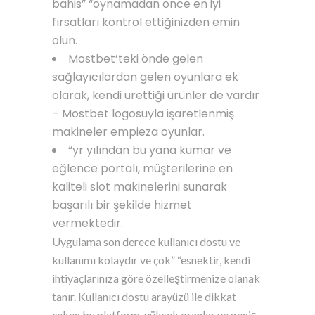
bahis” “oynamadan önce en iyi
fırsatları kontrol ettiğinizden emin
olun.
Mostbet’teki önde gelen
sağlayıcılardan gelen oyunlara ek
olarak, kendi ürettiği ürünler de vardır
– Mostbet logosuyla işaretlenmiş
makineler empieza oyunlar.
“yr yılından bu yana kumar ve
eğlence portalı, müşterilerine en
kaliteli slot makinelerini sunarak
başarılı bir şekilde hizmet
vermektedir.
Uygulama son derece kullanıcı dostu ve
kullanımı kolaydır ve çok” “esnektir, kendi
ihtiyaçlarınıza göre özelleştirmenize olanak
tanır. Kullanıcı dostu arayüzü ile dikkat
çeken bu platform, yüksek oranlar ve geniş