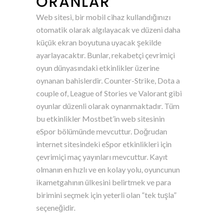
ORANLAR
Web sitesi, bir mobil cihaz kullandığınızı
otomatik olarak algılayacak ve düzeni daha
küçük ekran boyutuna uyacak şekilde
ayarlayacaktır. Bunlar, rekabetçi çevrimiçi
oyun dünyasındaki etkinlikler üzerine
oynanan bahislerdir. Counter-Strike, Dota a
couple of, League of Stories ve Valorant gibi
oyunlar düzenli olarak oynanmaktadır. Tüm
bu etkinlikler Mostbet’in web sitesinin
eSpor bölümünde mevcuttur. Doğrudan
internet sitesindeki eSpor etkinlikleri için
çevrimiçi maç yayınları mevcuttur. Kayıt
olmanın en hızlı ve en kolay yolu, oyuncunun
ikametgahının ülkesini belirtmek ve para
birimini seçmek için yeterli olan “tek tuşla”
seçeneğidir.