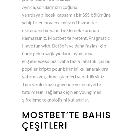
Ayrıca, sorularınızın çoğunu
yanıtlayabilecek kapsamlı bir SSS bölümüne
sahiptirler, böylece müşteri hizmetleri
ekibinden bir yanıt beklemek zorunda
kalmazsınız. Mostbet’te Netent, Pragmatic
Have fun with, BetSoft ve daha fazlası gibi
önde gelen sağlayıcıların oyunlarına
erişebileceksiniz. Daha fazla rahatlık için bu
popüler kripto pour birimini kullanarak pra
yatırma ve çekme işlemleri yapabilirsiniz.
Tüm verilerinizin güvende ve emniyette
tutulmasını sağlamak için en young man
şifreleme teknolojisini kullanırlar.
MOSTBET’TE BAHIS
ÇEŞITLERI