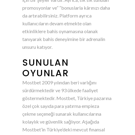
promosyonlar ve” “bonuslarla kârınızı daha
da artırabilirsiniz. Platform ayrıca
kullanıcıların devam etmekte olan
etkinliklere bahis oynamasına olanak
tanıyarak bahis deneyimine bir adrenalin
unsuru katıyor.
SUNULAN
OYUNLAR
Mostbet 2009 yılından beri varlığını
sürdürmektedir ve 93 ülkede faaliyet
göstermektedir. Mostbet, Türkiye pazarına
özel çok sayıda para yatırma empieza
çekme seçeneği sunarak kullanıcılarına
kolaylık ve güvenlik sağlıyor. Aşağıda
Mostbet’in Türkiye’deki mevcut finansal