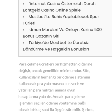
“internet Casino Österreich Durch
Echtgeld Casino Online Spiele
Mostbet’te Bahis Yapılabilecek Spor
Türleri
İdman Mərcləri Və Onlayn Kazino 500
Bonus Qazanın Giri
Türkiye’de Mostbet’te Ücretsiz
Döndürme Ve Hoşgeldin Bonusları
Para çekme ücretleri bir hizmetten diğerine
değişir, ancak genellikle minimumdur. Site,
kullanıcıların herhangi bir ödeme sistemini
kullanarak pra yatırmasına izin verir ve
yatırılan para miktarı anında oyun
hesaplarına yatırılır. Ancak, para çekme
işlemleri seçilen ödeme yöntemine bağlı
olarak birkaç saat ila üç gün sürebilir. Şirket,