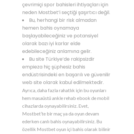
çevrimiçi spor bahisleri ihtiyaçları için
neden Mostbet’i seçtiği şaşırtıcı değil.
Bu, herhangi bir risk almadan
hemen bahis oynamaya
başlayabileceğiniz ve potansiyel
olarak bazı iyi karlar elde
edebileceğiniz anlamına gelir.
Bu site Türkiye’de rakipsizdir
empieza hiç şüphesiz bahis
endüstrisindeki en başarılı ve güvenilir
web site olarak kabul edilmektedir.
Ayrıca, daha fazla rahatlık için bu oyunları
hem masaüstü ankle rehab ebook de mobil
cihazlarda oynayabilirsiniz. Evet,
Mostbet’te bir maç ya da oyun devam
ederken canlı bahis oynayabilirsiniz. Bu
özellik Mostbet oyun içi bahis olarak bilinir