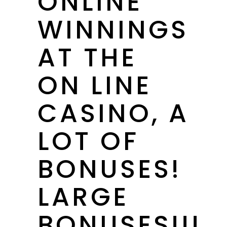
ONLINE
WINNINGS
AT THE
ON LINE
CASINO, A
LOT OF
BONUSES!
LARGE
BONUSES!!!