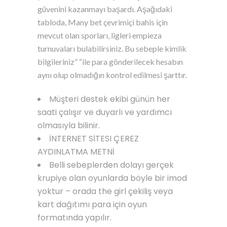
güvenini kazanmayı başardı. Aşağıdaki
tabloda, Many bet çevrimiçi bahis için
mevcut olan sporları, ligleri empieza
turnuvaları bulabilirsiniz. Bu sebeple kimlik
bilgileriniz” “ile para gönderilecek hesabın
aynı olup olmadığın kontrol edilmesi şarttır.
Müşteri destek ekibi günün her
saati çalışır ve duyarlı ve yardımcı
olmasıyla bilinir.
İNTERNET SİTESI ÇEREZ
AYDINLATMA METNİ
Belli sebeplerden dolayı gerçek
krupiye olan oyunlarda böyle bir imod
yoktur – orada the girl çekiliş veya
kart dağıtımı para için oyun
formatında yapılır.