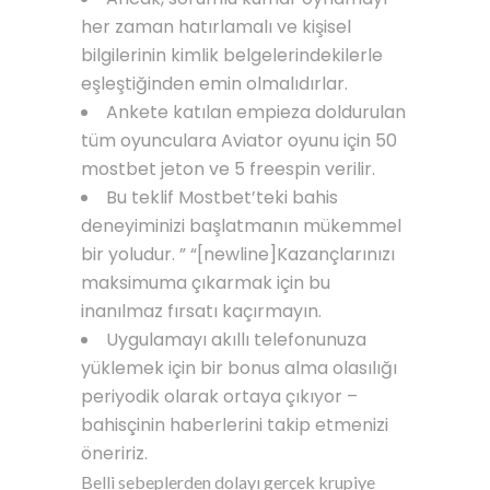
her zaman hatırlamalı ve kişisel
bilgilerinin kimlik belgelerindekilerle
eşleştiğinden emin olmalıdırlar.
Ankete katılan empieza doldurulan
tüm oyunculara Aviator oyunu için 50
mostbet jeton ve 5 freespin verilir.
Bu teklif Mostbet’teki bahis
deneyiminizi başlatmanın mükemmel
bir yoludur. ” “[newline]Kazançlarınızı
maksimuma çıkarmak için bu
inanılmaz fırsatı kaçırmayın.
Uygulamayı akıllı telefonunuza
yüklemek için bir bonus alma olasılığı
periyodik olarak ortaya çıkıyor –
bahisçinin haberlerini takip etmenizi
öneririz.
Belli sebeplerden dolayı gerçek krupiye