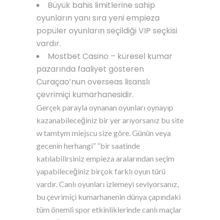
Büyük bahis limitlerine sahip
oyunların yanı sıra yeni empieza
popüler oyunların seçildiği VIP seçkisi
vardır.
Mostbet Casino – küresel kumar
pazarında faaliyet gösteren
Curaçao’nun overseas lisanslı
çevrimiçi kumarhanesidir.
Gerçek parayla oynanan oyunları oynayıp
kazanabileceğiniz bir yer arıyorsanız bu site
w tamtym miejscu size göre. Günün veya
gecenin herhangi” “bir saatinde
katılabilirsiniz empieza aralarından seçim
yapabileceğiniz birçok farklı oyun türü
vardır. Canlı oyunları izlemeyi seviyorsanız,
bu çevrimiçi kumarhanenin dünya çapındaki
tüm önemli spor etkinliklerinde canlı maçlar