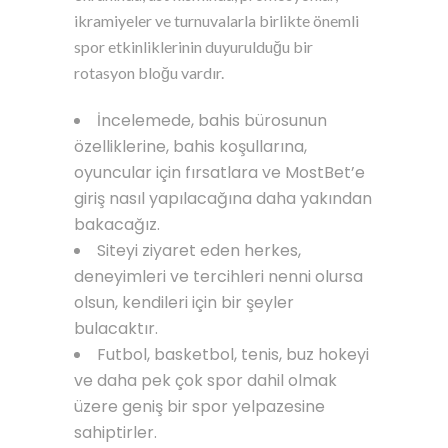
ikramiyeler ve turnuvalarla birlikte önemli
spor etkinliklerinin duyurulduğu bir
rotasyon bloğu vardır.
İncelemede, bahis bürosunun
özelliklerine, bahis koşullarına,
oyuncular için fırsatlara ve MostBet’e
giriş nasıl yapılacağına daha yakından
bakacağız.
Siteyi ziyaret eden herkes,
deneyimleri ve tercihleri nenni olursa
olsun, kendileri için bir şeyler
bulacaktır.
Futbol, basketbol, tenis, buz hokeyi
ve daha pek çok spor dahil olmak
üzere geniş bir spor yelpazesine
sahiptirler.