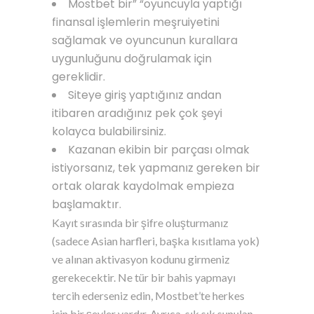
Mostbet bir” “oyuncuyla yaptığı
finansal işlemlerin meşruiyetini
sağlamak ve oyuncunun kurallara
uygunluğunu doğrulamak için
gereklidir.
Siteye giriş yaptığınız andan
itibaren aradığınız pek çok şeyi
kolayca bulabilirsiniz.
Kazanan ekibin bir parçası olmak
istiyorsanız, tek yapmanız gereken bir
ortak olarak kaydolmak empieza
başlamaktır.
Kayıt sırasında bir şifre oluşturmanız
(sadece Asian harfleri, başka kısıtlama yok)
ve alınan aktivasyon kodunu girmeniz
gerekecektir. Ne tür bir bahis yapmayı
tercih ederseniz edin, Mostbet’te herkes
için bir şeyler vardır. Ayrıca, sık sık sunulan