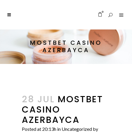
0
MOSTBET CASINO
AZERBAYCA
28 JUL
MOSTBET
CASINO
AZERBAYCA
Posted at 20:13h
in
Uncategorized
by