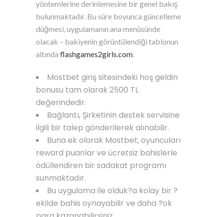
yöntemlerine derinlemesine bir genel bakış
bulunmaktadır. Bu süre boyunca güncelleme
düğmesi, uygulamanın ana menüsünde
olacak – bakiyenin görüntülendiği tablonun
altında
flashgames2girls.com
.
Mostbet giriş sitesindeki hoş geldin
bonusu tam olarak 2500 TL
değerindedir.
Bağlantı, Şirketinin destek servisine
ilgili bir talep gönderilerek alınabilir.
Buna ek olarak Mostbet, oyuncuları
reward puanlar ve ücretsiz bahislerle
ödüllendiren bir sadakat programı
sunmaktadır.
Bu uygulama ile olduk?a kolay bir ?
ekilde bahis oynayabilir ve daha ?ok
para kazanabilirsiniz.