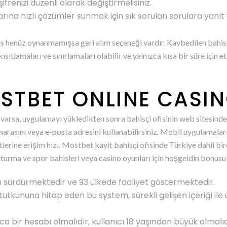
frenizi düzenli olarak değiştirmelisiniz.
ularına hızlı çözümler sunmak için sık sorulan sorulara yan
 henüz oynanmamışsa geri alım seçeneği vardır. Kaybedilen bahisler
ıtlamaları ve sınırlamaları olabilir ve yalnızca kısa bir süre için e
OSTBET ONLINE CASI
rsa, uygulamayı yükledikten sonra bahisçi ofisinin web sitesindeki k
umarasını veya e-posta adresini kullanabilirsiniz. Mobil uygulamala
lerine erişim hızı. Mostbet kayit bahisçi ofisinde Türkiye dahil bi
şturma ve spor bahisleri veya casino oyunları için hoşgeldin bonus
nı sürdürmektedir ve 93 ülkede faaliyet göstermektedir.
utkununa hitap eden bu system, sürekli gelişen içeriği ile
 bir hesabı olmalıdır, kullanıcı 18 yaşından büyük olmalıd