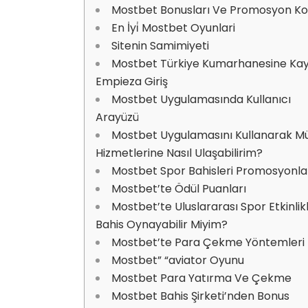
Mostbet Bonusları Ve Promosyon Ko
En İyi̇ Mostbet Oyunlari
Sitenin Samimiyeti
Mostbet Türkiye Kumarhanesine Kay
Empieza Giriş
Mostbet Uygulamasında Kullanıcı
Arayüzü
Mostbet Uygulamasını Kullanarak Mü
Hizmetlerine Nasıl Ulaşabilirim?
Mostbet Spor Bahisleri Promosyonla
Mostbet’te Ödül Puanları
Mostbet’te Uluslararası Spor Etkinlik
Bahis Oynayabilir Miyim?
Mostbet’te Para Çekme Yöntemleri
Mostbet” “aviator Oyunu
Mostbet Para Yatırma Ve Çekme
Mostbet Bahis Şirketi’nden Bonus