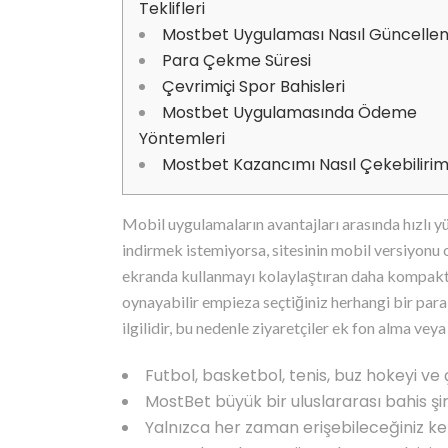
Teklifleri
Mostbet Uygulaması Nasıl Güncellen
Para Çekme Süresi
Çevrimiçi Spor Bahisleri
Mostbet Uygulamasında Ödeme
Yöntemleri
Mostbet Kazancımı Nasıl Çekebiliri
Mobil uygulamaların avantajları arasında hızlı yü
indirmek istemiyorsa, sitesinin mobil versiyonu on
ekranda kullanmayı kolaylaştıran daha kompakt b
oynayabilir empieza seçtiğiniz herhangi bir para
ilgilidir, bu nedenle ziyaretçiler ek fon alma vey
Futbol, ​​basketbol, ​​tenis, buz hokeyi v
MostBet büyük bir uluslararası bahis şir
Yalnızca her zaman erişebileceğiniz ke