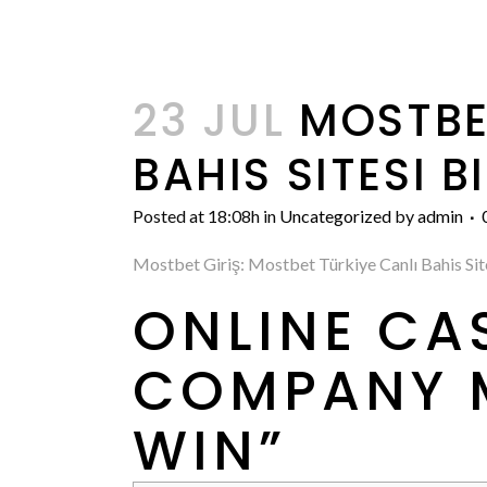
23 JUL
MOSTBET
BAHIS SITESI B
Posted at 18:08h
in
Uncategorized
by
admin
Mostbet Giriş: Mostbet Türkiye Canlı Bahis Sites
ONLINE CA
COMPANY M
WIN”