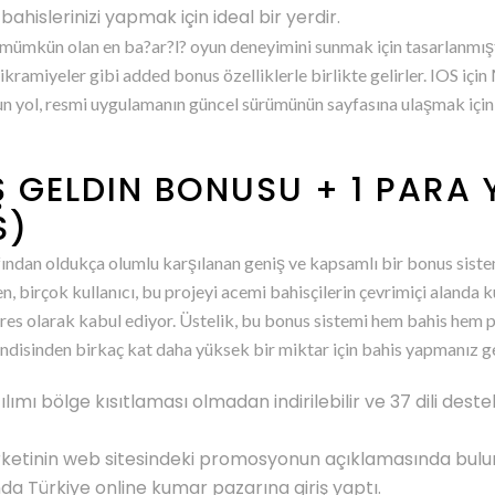
ahislerinizi yapmak için ideal bir yerdir.
g mümkün olan en ba?ar?l? oyun deneyimini sunmak için tasarlanmışt
 ikramiyeler gibi added bonus özelliklerle birlikte gelirler. IOS i
gun yol, resmi uygulamanın güncel sürümünün sayfasına ulaşmak için
 GELDIN BONUSU + 1 PARA Y
S)
fından oldukça olumlu karşılanan geniş ve kapsamlı bir bonus sistemi
n, birçok kullanıcı, bu projeyi acemi bahisçilerin çevrimiçi alanda
es olarak kabul ediyor. Üstelik, bu bonus sistemi hem bahis hem par
disinden birkaç kat daha yüksek bir miktar için bahis yapmanız ge
ılımı bölge kısıtlaması olmadan indirilebilir ve 37 dili de
irketinin web sitesindeki promosyonun açıklamasında bulun
nda Türkiye online kumar pazarına giriş yaptı.