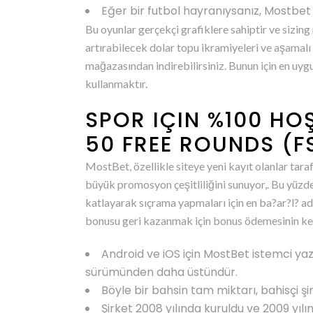
Eğer bir futbol hayranıysanız, Mostbet b
Bu oyunlar gerçekçi grafiklere sahiptir ve sizin
artırabilecek dolar topu ikramiyeleri ve aşamalı
mağazasından indirebilirsiniz. Bunun için en uy
kullanmaktır.
SPOR IÇIN %100 HOŞ
50 FREE ROUNDS (F
MostBet, özellikle siteye yeni kayıt olanlar tara
büyük promosyon çeşitliliğini sunuyor,. Bu yüzde
katlayarak sıçrama yapmaları için en ba?ar?l? adr
bonusu geri kazanmak için bonus ödemesinin ken
Android ve iOS için MostBet istemci yaz
sürümünden daha üstündür.
Böyle bir bahsin tam miktarı, bahisçi ş
Şirket 2008 yılında kuruldu ve 2009 yılı