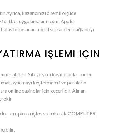
ır. Ayrıca, kazancınızı önemli ölçüde
çin Mostbet uygulamasını resmi Apple
 bahis bürosunun mobil sitesinden bağlantıyı
ATIRMA IŞLEMI IÇIN
ne sahiptir. Siteye yeni kayıt olanlar için en
 kumar oynamayı keşfetmeleri ve paralarını
a online casinolar için geçerlidir. Alınan
rekir.
stekler empieza işlevsel olarak COMPUTER
abilir.