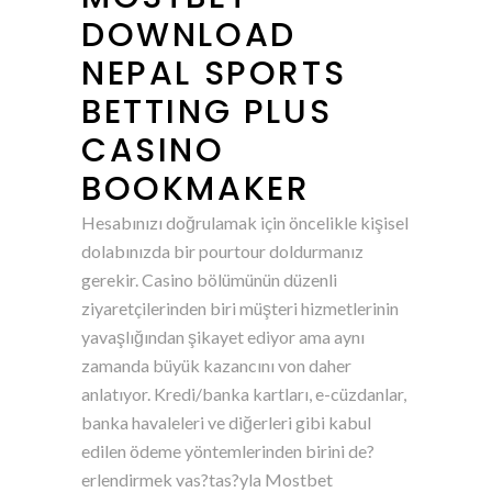
DOWNLOAD
NEPAL SPORTS
BETTING PLUS
CASINO
BOOKMAKER
Hesabınızı doğrulamak için öncelikle kişisel
dolabınızda bir pourtour doldurmanız
gerekir. Casino bölümünün düzenli
ziyaretçilerinden biri müşteri hizmetlerinin
yavaşlığından şikayet ediyor ama aynı
zamanda büyük kazancını von daher
anlatıyor. Kredi/banka kartları, e-cüzdanlar,
banka havaleleri ve diğerleri gibi kabul
edilen ödeme yöntemlerinden birini de?
erlendirmek vas?tas?yla Mostbet