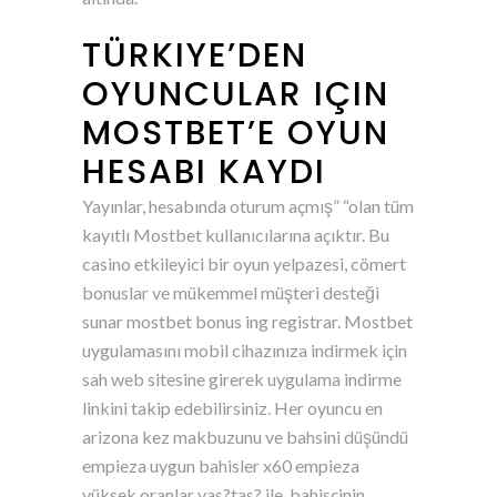
TÜRKIYE’DEN
OYUNCULAR IÇIN
MOSTBET’E OYUN
HESABI KAYDI
Yayınlar, hesabında oturum açmış” “olan tüm
kayıtlı Mostbet kullanıcılarına açıktır. Bu
casino etkileyici bir oyun yelpazesi, cömert
bonuslar ve mükemmel müşteri desteği
sunar mostbet bonus ing registrar. Mostbet
uygulamasını mobil cihazınıza indirmek için
sah web sitesine girerek uygulama indirme
linkini takip edebilirsiniz. Her oyuncu en
arizona kez makbuzunu ve bahsini düşündü
empieza uygun bahisler x60 empieza
yüksek oranlar vas?tas? ile, bahisçinin