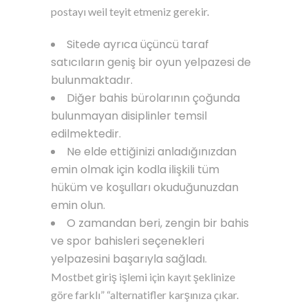
postayı weil teyit etmeniz gerekir.
Sitede ayrıca üçüncü taraf
satıcıların geniş bir oyun yelpazesi de
bulunmaktadır.
Diğer bahis bürolarının çoğunda
bulunmayan disiplinler temsil
edilmektedir.
Ne elde ettiğinizi anladığınızdan
emin olmak için kodla ilişkili tüm
hüküm ve koşulları okuduğunuzdan
emin olun.
O zamandan beri, zengin bir bahis
ve spor bahisleri seçenekleri
yelpazesini başarıyla sağladı.
Mostbet giriş işlemi için kayıt şeklinize
göre farklı” “alternatifler karşınıza çıkar.