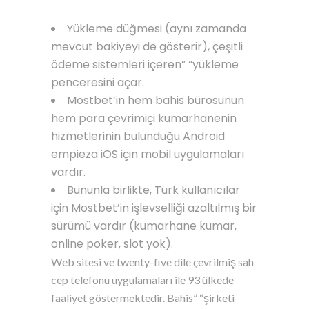
Yükleme düğmesi (aynı zamanda
mevcut bakiyeyi de gösterir), çeşitli
ödeme sistemleri içeren” “yükleme
penceresini açar.
Mostbet’in hem bahis bürosunun
hem para çevrimiçi kumarhanenin
hizmetlerinin bulunduğu Android
empieza iOS için mobil uygulamaları
vardır.
Bununla birlikte, Türk kullanıcılar
için Mostbet’in işlevselliği azaltılmış bir
sürümü vardır (kumarhane kumar,
online poker, slot yok).
Web sitesi ve twenty-five dile çevrilmiş sah
cep telefonu uygulamaları ile 93 ülkede
faaliyet göstermektedir. Bahis” “şirketi