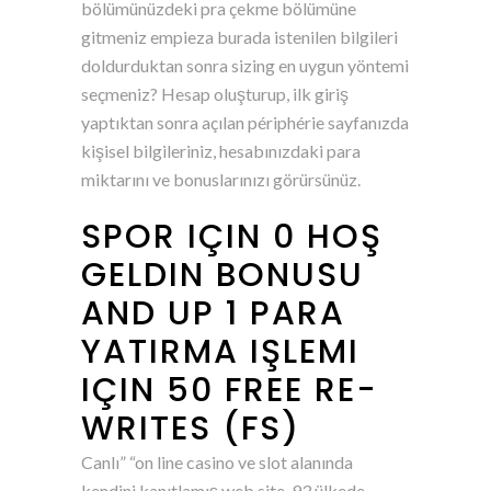
bölümünüzdeki pra çekme bölümüne
gitmeniz empieza burada istenilen bilgileri
doldurduktan sonra sizing en uygun yöntemi
seçmeniz? Hesap oluşturup, ilk giriş
yaptıktan sonra açılan périphérie sayfanızda
kişisel bilgileriniz, hesabınızdaki para
miktarını ve bonuslarınızı görürsünüz.
SPOR IÇIN 0 HOŞ
GELDIN BONUSU
AND UP 1 PARA
YATIRMA IŞLEMI
IÇIN 50 FREE RE-
WRITES (FS)
Canlı” “on line casino ve slot alanında
kendini kanıtlamış web site, 93 ülkede