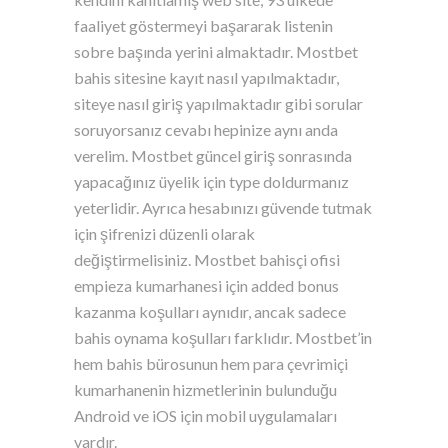
faaliyet göstermeyi başararak listenin
sobre başında yerini almaktadır. Mostbet
bahis sitesine kayıt nasıl yapılmaktadır,
siteye nasıl giriş yapılmaktadır gibi sorular
soruyorsanız cevabı hepinize aynı anda
verelim. Mostbet güncel giriş sonrasında
yapacağınız üyelik için type doldurmanız
yeterlidir. Ayrıca hesabınızı güvende tutmak
için şifrenizi düzenli olarak
değiştirmelisiniz. Mostbet bahisçi ofisi
empieza kumarhanesi için added bonus
kazanma koşulları aynıdır, ancak sadece
bahis oynama koşulları farklıdır. Mostbet’in
hem bahis bürosunun hem para çevrimiçi
kumarhanenin hizmetlerinin bulunduğu
Android ve iOS için mobil uygulamaları
vardır.