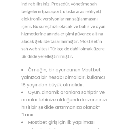
indirebilirsiniz. Prosedür, yönetime sah
belgelerin (pasaport, uluslararası ehliyet)
elektronik versiyonlarının sağlanmasını
içerir. Bu süreç hızlı olacak ve bahis ve oyun
hizmetlerine anında erişimi güvence altına
alacak şekilde tasarlanmıştır. MostBet’in
sah web sitesi Türkçe de dahil olmak üzere
38 dilde yerelleştirilmiştir.
Örneğin, bir oyuncunun Mostbet
yalnızca bir hesabı olmalıdır, kullanıcı
18 yaşından büyük olmalıdır.
Oyun, dinamik oranlara sahiptir ve
oranlar lehinize olduğunda kazancınızı
hızlı bir şekilde artırmanıza olanak”
“tanır.
Mostbet giriş için ilk yapılması