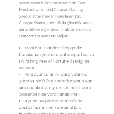
nedenlerden biridir mostbet indir. Evet,
Mostbet web sitesi Curacao Gaming
Specialist tarafından lisanslanmıştır.
Curaçao lisansı, operatörün güvenlik, adalet,
dürüstlük ve diğer önemli faktörlerde katı
standartlara uymasını sağlar.
Mostbet, standart hoş geldin
bonusunun yanı sıra bahis sigortası ve
Fly fishing reel of Fortune özelliği de
sunuyor.
Yeni oyuncular, ilk para yatırma
işlemlerinin 0’üne kadar bonusun yanı
sıra sadakat programı ve nakit para
iadesinden de yararlanabilirler.
Ayrıca uygulama menüsünde
destek hizmetleri koordinatları,