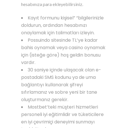
hesabınıza para ekleyebilirsiniz.
Kayıt formunu kişisel” “bilgilerinizle
doldurun, ardından hesabınızı
onaylamak için talimatları izleyin.
Possuindo sitesinde TL’ye kadar
bahis oynamak veya casino oynamak
için (isteğe göre) hoş geldin bonusu
vardır.
30 saniye içinde ulaşacak olan e-
postadaki SMS kodunu ya de uma
bağlantıyı kullanarak şifreyi
sıfırlamanız ve sobre yeni bir tane
oluşturmanız gerekir.
Mostbet’teki müşteri hizmetleri
personeli iyi eğitimlidir ve tüketicilere
en iyi çevrimiçi deneyimi sunmayı