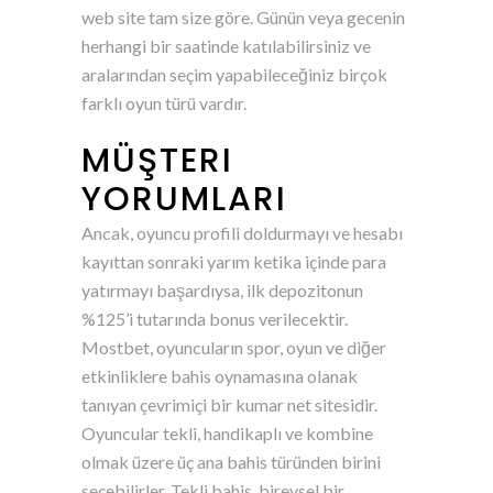
web site tam size göre. Günün veya gecenin
herhangi bir saatinde katılabilirsiniz ve
aralarından seçim yapabileceğiniz birçok
farklı oyun türü vardır.
MÜŞTERI
YORUMLARI
Ancak, oyuncu profili doldurmayı ve hesabı
kayıttan sonraki yarım ketika içinde para
yatırmayı başardıysa, ilk depozitonun
%125’i tutarında bonus verilecektir.
Mostbet, oyuncuların spor, oyun ve diğer
etkinliklere bahis oynamasına olanak
tanıyan çevrimiçi bir kumar net sitesidir.
Oyuncular tekli, handikaplı ve kombine
olmak üzere üç ana bahis türünden birini
seçebilirler. Tekli bahis, bireysel bir