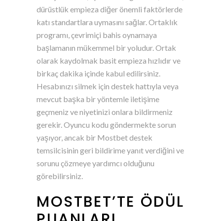
dürüstlük empieza diğer önemli faktörlerde
katı standartlara uymasını sağlar. Ortaklık
programı, çevrimiçi bahis oynamaya
başlamanın mükemmel bir yoludur. Ortak
olarak kaydolmak basit empieza hızlıdır ve
birkaç dakika içinde kabul edilirsiniz.
Hesabınızı silmek için destek hattıyla veya
mevcut başka bir yöntemle iletişime
geçmeniz ve niyetinizi onlara bildirmeniz
gerekir. Oyuncu kodu göndermekte sorun
yaşıyor, ancak bir Mostbet destek
temsilcisinin geri bildirime yanıt verdiğini ve
sorunu çözmeye yardımcı olduğunu
görebilirsiniz.
MOSTBET’TE ÖDÜL
PUANLARI