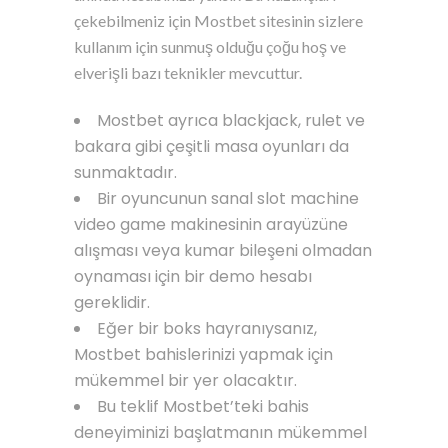
çekebilmeniz için Mostbet sitesinin sizlere
kullanım için sunmuş olduğu çoğu hoş ve
elverişli bazı teknikler mevcuttur.
Mostbet ayrıca blackjack, rulet ve
bakara gibi çeşitli masa oyunları da
sunmaktadır.
Bir oyuncunun sanal slot machine
video game makinesinin arayüzüne
alışması veya kumar bileşeni olmadan
oynaması için bir demo hesabı
gereklidir.
Eğer bir boks hayranıysanız,
Mostbet bahislerinizi yapmak için
mükemmel bir yer olacaktır.
Bu teklif Mostbet’teki bahis
deneyiminizi başlatmanın mükemmel