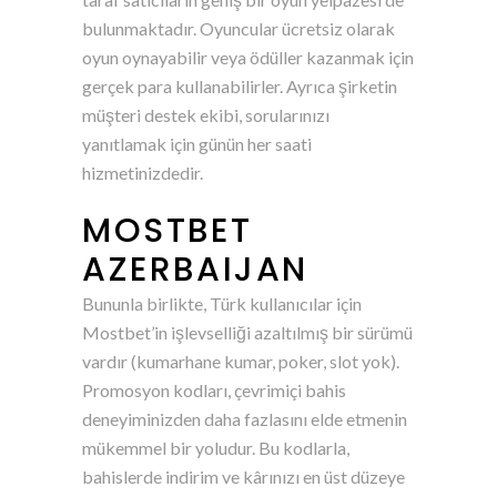
bulunmaktadır. Oyuncular ücretsiz olarak
oyun oynayabilir veya ödüller kazanmak için
gerçek para kullanabilirler. Ayrıca şirketin
müşteri destek ekibi, sorularınızı
yanıtlamak için günün her saati
hizmetinizdedir.
MOSTBET
AZERBAIJAN
Bununla birlikte, Türk kullanıcılar için
Mostbet’in işlevselliği azaltılmış bir sürümü
vardır (kumarhane kumar, poker, slot yok).
Promosyon kodları, çevrimiçi bahis
deneyiminizden daha fazlasını elde etmenin
mükemmel bir yoludur. Bu kodlarla,
bahislerde indirim ve kârınızı en üst düzeye