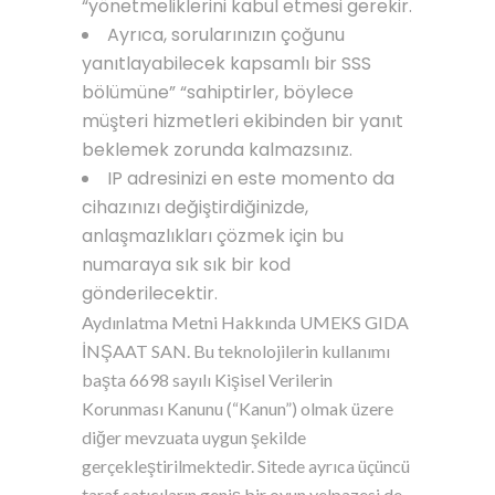
“yönetmeliklerini kabul etmesi gerekir.
Ayrıca, sorularınızın çoğunu
yanıtlayabilecek kapsamlı bir SSS
bölümüne” “sahiptirler, böylece
müşteri hizmetleri ekibinden bir yanıt
beklemek zorunda kalmazsınız.
IP adresinizi en este momento da
cihazınızı değiştirdiğinizde,
anlaşmazlıkları çözmek için bu
numaraya sık sık bir kod
gönderilecektir.
Aydınlatma Metni Hakkında UMEKS GIDA
İNŞAAT SAN. Bu teknolojilerin kullanımı
başta 6698 sayılı Kişisel Verilerin
Korunması Kanunu (“Kanun”) olmak üzere
diğer mevzuata uygun şekilde
gerçekleştirilmektedir. Sitede ayrıca üçüncü
taraf satıcıların geniş bir oyun yelpazesi de