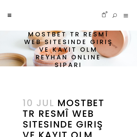
0
MOSTBET TR RESMÎ
WEB SITESINDE GIRIŞ
VE KAYIT OLM
REYHAN ONLINE
SIPARI
10 JUL
MOSTBET
TR RESMÎ WEB
SITESINDE GIRIŞ
VE KAYIT OLM