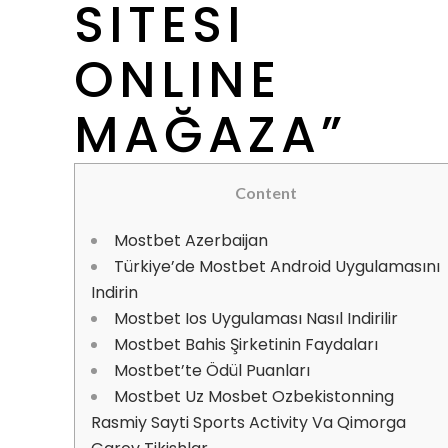
SITESI
ONLINE
MAĞAZA”
Content
Mostbet Azerbaijan
Türkiye’de Mostbet Android Uygulamasını
Indirin
Mostbet Ios Uygulaması Nasıl Indirilir
Mostbet Bahis Şirketinin Faydaları
Mostbet’te Ödül Puanları
Mostbet Uz Mosbet Ozbekistonning
Rasmiy Sayti Sports Activity Va Qimorga