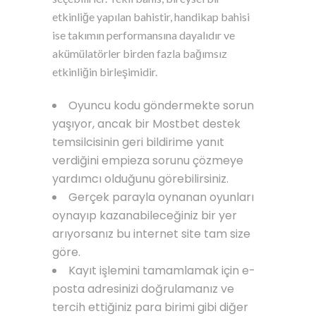
etkinliğe yapılan bahistir, handikap bahisi
ise takımın performansına dayalıdır ve
akümülatörler birden fazla bağımsız
etkinliğin birleşimidir.
Oyuncu kodu göndermekte sorun
yaşıyor, ancak bir Mostbet destek
temsilcisinin geri bildirime yanıt
verdiğini empieza sorunu çözmeye
yardımcı olduğunu görebilirsiniz.
Gerçek parayla oynanan oyunları
oynayıp kazanabileceğiniz bir yer
arıyorsanız bu internet site tam size
göre.
Kayıt işlemini tamamlamak için e-
posta adresinizi doğrulamanız ve
tercih ettiğiniz para birimi gibi diğer