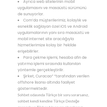
Ayrıca web sitelerinin mobil
uygulamasını ve masaüstü sürümünü
de sunuyorlar.
Com’da müşterilerimiz, kolaylık ve
esneklik sağlayan özel iOS ve Android
uygulamalarının yanı sıra masaüstü ve
mobil internet site aracılığıyla
hizmetlerimize kolay bir ?ekilde
erişebilirler.
Para çekme işlemi, hesaba afin de
yatırma işlemi sırasında kullanılan
yöntemle gerçekleştirilir.
Şirket, Curacao” “tarafından verilen
offshore lisansı altında faaliyet
göstermektedir.
Sohbet odasında Türkçe bir soru sorarsanız,
sohbet kendi kendine Türkçe Desteğe