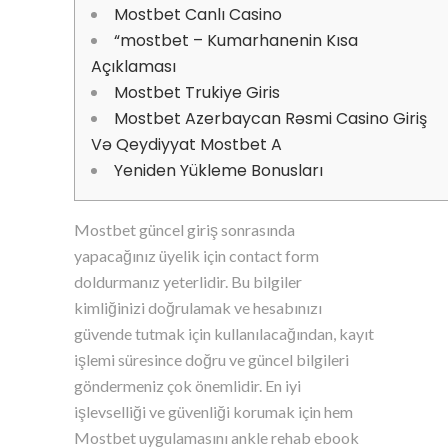
Mostbet Canlı Casino
“mostbet – Kumarhanenin Kısa
Açıklaması
Mostbet Trukiye Giris
Mostbet Azerbaycan Rəsmi Casino Giriş
Və Qeydiyyat Mostbet A
Yeniden Yükleme Bonusları
Mostbet güncel giriş sonrasında
yapacağınız üyelik için contact form
doldurmanız yeterlidir. Bu bilgiler
kimliğinizi doğrulamak ve hesabınızı
güvende tutmak için kullanılacağından, kayıt
işlemi süresince doğru ve güncel bilgileri
göndermeniz çok önemlidir. En iyi
işlevselliği ve güvenliği korumak için hem
Mostbet uygulamasını ankle rehab ebook