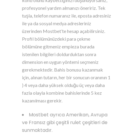
kontrolünü kaybettiğinizi düşünüyorsanız,
profesyonel yardım almanızı öneririz. Tek
tuşla, telefon numaranız ile, eposta adresiniz
ile ya da sosyal medya adresleriniz
üzerinden Mostbet’te hesap açabilirsiniz.
Profil bölümünüzdeki para çekme
bölümüne gitmeniz empieza burada
istenilen bilgileri doldurduktan sonra
dimension en uygun yöntemi seçmeniz
gerekmektedir. Bahis bonusu kazanmak
için, alınan tutarın, her bir sonucun oranının 1
) 4 veya daha yüksek olduğu üç veya daha
fazla olayla kombine bahislerinde 5 kez
kazanılması gerekir.
Mostbet ayrıca Amerikan, Avrupa
ve Fransız gibi çeşitli rulet çeşitleri de
sunmaktadır.