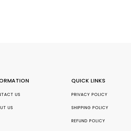
FORMATION
QUICK LINKS
TACT US
PRIVACY POLICY
UT US
SHIPPING POLICY
REFUND POLICY