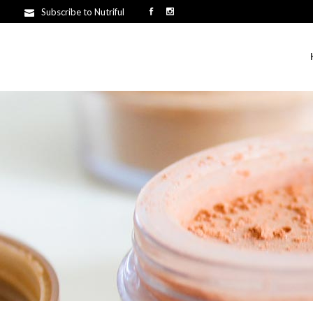
Subscribe to Nutriful