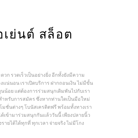
เย่นต์ สล็อต
ก รวดเร็วเป็นอย่างยิ่ง อีกทั้งยังมีความ
างแน่นอน เราเปิดบริการ ฝากถอนเงิน ไม่มีขั้น
ทุนน้อย แต่ต้องการร่วมสนุกเดิมพันไปกับเรา
นสำหรับการสมัคร ซึ่งหากท่านใดเป็นมือใหม่
โมชั่นต่างๆ โบนัสเครดิตฟรี พร้อมทั้งทางเรา
้เข้ามาร่วมสนุกกันแล้ววันนี้ เพียงปลายนิ้ว
ายได้ได้ทุกที่ ทุกเวลา จ่ายจริง ไม่มีโกง