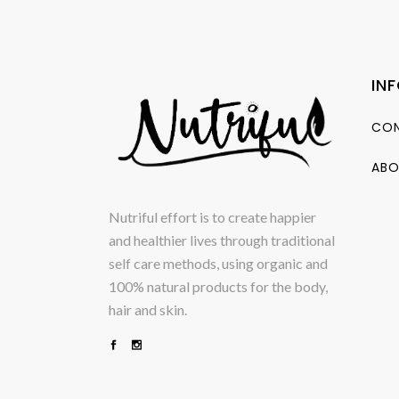
IN
CON
ABO
Nutriful effort is to create happier
and healthier lives through traditional
self care methods, using organic and
100% natural products for the body,
hair and skin.