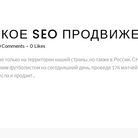
АКОЕ SEO ПРОДВИЖ
0 Comments
0
Likes
не только на территории нашей страны, но также в России, С
им футболистом на сегодняшний день, проведя 176 матчей. В
ла и продает...