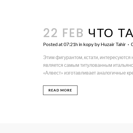
22 FEB
ЧТО Т
Posted at 07:21h
in
kopy
by
Huzair Tahir
Этим фигурантом, кстати, интересуются 
является самым титулованным итальянск
«Алвест» изготавливает аналогичные крес
READ MORE