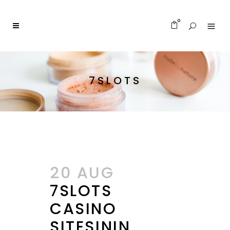
0
7SLOTS
20 AUG
7SLOTS
CASINO
SITESININ