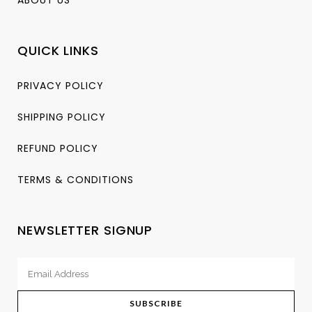
QUICK LINKS
PRIVACY POLICY
SHIPPING POLICY
REFUND POLICY
TERMS & CONDITIONS
NEWSLETTER SIGNUP