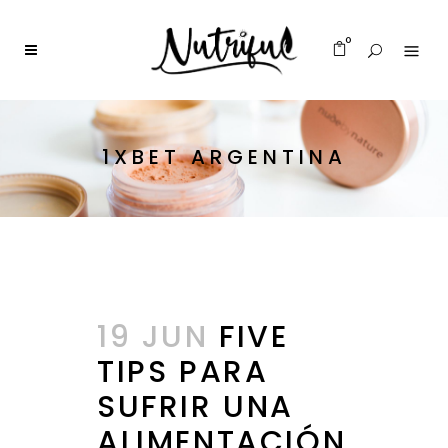
0
1XBET ARGENTINA
19 JUN
FIVE
TIPS PARA
SUFRIR UNA
ALIMENTACIÓN