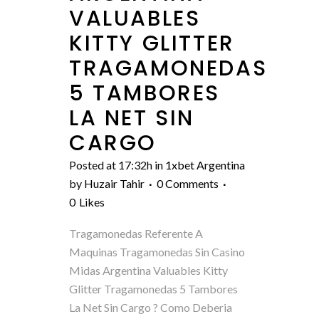
VALUABLES
KITTY GLITTER
TRAGAMONEDAS
5 TAMBORES
LA NET SIN
CARGO
Posted at 17:32h
in
1xbet Argentina
by
Huzair Tahir
0 Comments
0
Likes
Tragamonedas Referente A
Maquinas Tragamonedas Sin Casino
Midas Argentina Valuables Kitty
Glitter Tragamonedas 5 Tambores
La Net Sin Cargo ? Como Deberia