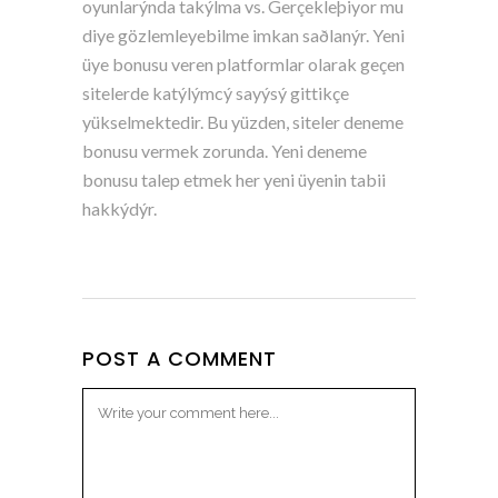
oyunlarýnda takýlma vs. Gerçekleþiyor mu
diye gözlemleyebilme imkan saðlanýr. Yeni
üye bonusu veren platformlar olarak geçen
sitelerde katýlýmcý sayýsý gittikçe
yükselmektedir. Bu yüzden, siteler deneme
bonusu vermek zorunda. Yeni deneme
bonusu talep etmek her yeni üyenin tabii
hakkýdýr.
POST A COMMENT