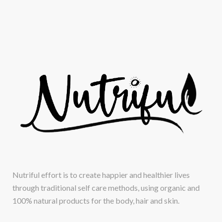
Nutriful effort is to create happier and healthier lives
through traditional self care methods, using organic and
100% natural products for the body, hair and skin.