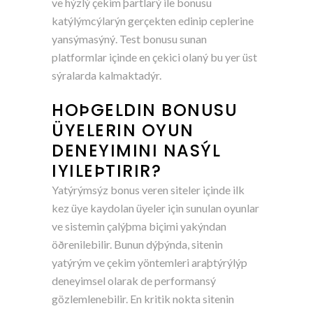
ve hýzlý çekim þartlarý ile bonusu
katýlýmcýlarýn gerçekten edinip ceplerine
yansýmasýný. Test bonusu sunan
platformlar içinde en çekici olaný bu yer üst
sýralarda kalmaktadýr.
HOÞGELDIN BONUSU
ÜYELERIN OYUN
DENEYIMINI NASÝL
IYILEÞTIRIR?
Yatýrýmsýz bonus veren siteler içinde ilk
kez üye kaydolan üyeler için sunulan oyunlar
ve sistemin çalýþma biçimi yakýndan
öðrenilebilir. Bunun dýþýnda, sitenin
yatýrým ve çekim yöntemleri araþtýrýlýp
deneyimsel olarak de performansý
gözlemlenebilir. En kritik nokta sitenin