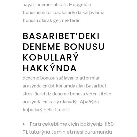
hayati öneme sahiptir. Hoþgeldin
bonusunun bir baþka adý da karþýlama
bonusu olarak geçmektedir.
BASARIBET’DEKI
DENEME BONUSU
KOÞULLARÝ
HAKKÝNDA
deneme bonusu saðlayan platformlar
arasýnda en üst konumda alan Basaribet
sitesi ücretsiz deneme bonusu veren siteler
arasýnda en karlý olanýdýr. Aþaðýda
koþullarý belirtilmiþtir.
Para çekebilmek için bakiyenizi 1150
TL tutarýna temin etmesi durumunda