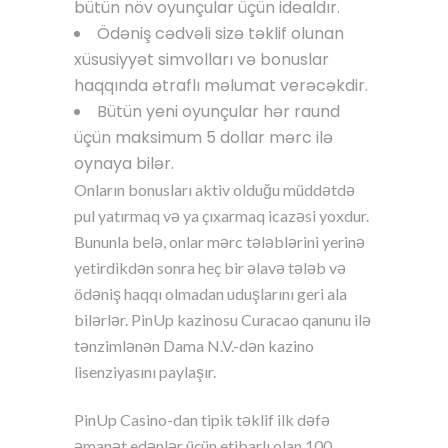
bütün növ oyunçular üçün idealdır.
Ödəniş cədvəli sizə təklif olunan
xüsusiyyət simvolları və bonuslar
haqqında ətraflı məlumat verəcəkdir.
Bütün yeni oyunçular hər raund
üçün maksimum 5 dollar mərc ilə
oynaya bilər.
Onların bonusları aktiv olduğu müddətdə
pul yatırmaq və ya çıxarmaq icazəsi yoxdur.
Bununla belə, onlar mərc tələblərini yerinə
yetirdikdən sonra heç bir əlavə tələb və
ödəniş haqqı olmadan uduşlarını geri ala
bilərlər. PinUp kazinosu Curacao qanunu ilə
tənzimlənən Dama N.V.-dən kazino
lisenziyasını paylaşır.
PinUp Casino-dan tipik təklif ilk dəfə
əmanət edənlər üçün etibarlı olan 100