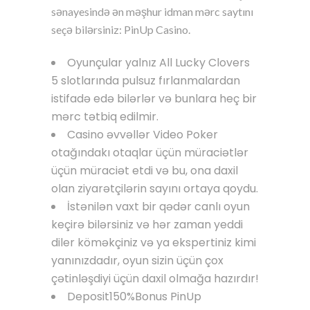
sənayesində ən məşhur idman mərc saytını
seçə bilərsiniz: PinUp Casino.
Oyunçular yalnız All Lucky Clovers
5 slotlarında pulsuz fırlanmalardan
istifadə edə bilərlər və bunlara heç bir
mərc tətbiq edilmir.
Casino əvvəllər Video Poker
otağındakı otaqlar üçün müraciətlər
üçün müraciət etdi və bu, ona daxil
olan ziyarətçilərin sayını ortaya qoydu.
İstənilən vaxt bir qədər canlı oyun
keçirə bilərsiniz və hər zaman yeddi
diler köməkçiniz və ya ekspertiniz kimi
yanınızdadır, oyun sizin üçün çox
çətinləşdiyi üçün daxil olmağa hazırdır!
Deposit150%Bonus PinUp