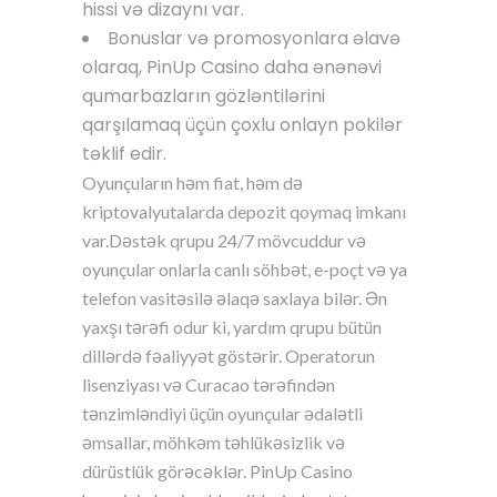
hissi və dizaynı var.
Bonuslar və promosyonlara əlavə
olaraq, PinUp Casino daha ənənəvi
qumarbazların gözləntilərini
qarşılamaq üçün çoxlu onlayn pokilər
təklif edir.
Oyunçuların həm fiat, həm də
kriptovalyutalarda depozit qoymaq imkanı
var.Dəstək qrupu 24/7 mövcuddur və
oyunçular onlarla canlı söhbət, e-poçt və ya
telefon vasitəsilə əlaqə saxlaya bilər. Ən
yaxşı tərəfi odur ki, yardım qrupu bütün
dillərdə fəaliyyət göstərir. Operatorun
lisenziyası və Curacao tərəfindən
tənzimləndiyi üçün oyunçular ədalətli
əmsallar, möhkəm təhlükəsizlik və
dürüstlük görəcəklər. PinUp Casino