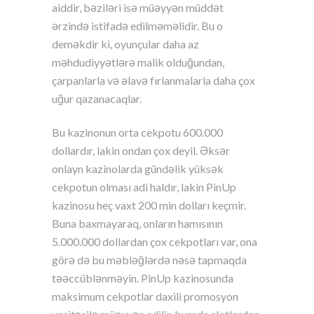
aiddir, bəziləri isə müəyyən müddət
ərzində istifadə edilməməlidir. Bu o
deməkdir ki, oyunçular daha az
məhdudiyyətlərə malik olduğundan,
çarpanlarla və əlavə fırlanmalarla daha çox
uğur qazanacaqlar.
Bu kazinonun orta cekpotu 600.000
dollardır, lakin ondan çox deyil. Əksər
onlayn kazinolarda gündəlik yüksək
cekpotun olması adi haldır, lakin PinUp
kazinosu heç vaxt 200 min dolları keçmir.
Buna baxmayaraq, onların hamısının
5.000.000 dollardan çox cekpotları var, ona
görə də bu məbləğlərdə nəsə tapmaqda
təəccüblənməyin. PinUp kazinosunda
maksimum cekpotlar daxili promosyon