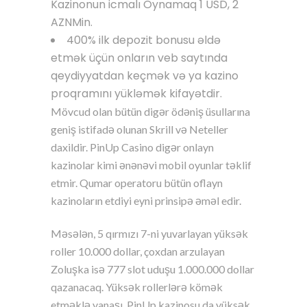
Kazinonun icmalı Oynamaq 1 USD, 2
AZNMin.
400% ilk depozit bonusu əldə
etmək üçün onların veb saytında
qeydiyyatdan keçmək və ya kazino
proqramını yükləmək kifayətdir.
Mövcud olan bütün digər ödəniş üsullarına
geniş istifadə olunan Skrill və Neteller
daxildir. PinUp Casino digər onlayn
kazinolar kimi ənənəvi mobil oyunlar təklif
etmir. Qumar operatoru bütün oflayn
kazinoların etdiyi eyni prinsipə əməl edir.
Məsələn, 5 qırmızı 7-ni yuvarlayan yüksək
roller 10.000 dollar, çoxdan arzulayan
Zoluşka isə 777 slot uduşu 1.000.000 dollar
qazanacaq. Yüksək rollerlərə kömək
etməklə yanaşı, PinUp kazinosu da yüksək