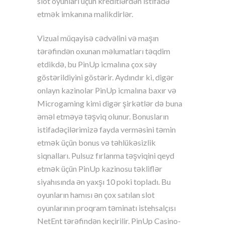
slot oyunları üçün kreditlərdən istifadə
etmək imkanına malikdirlər.
Vizual müqayisə cədvəlini və maşın
tərəfindən oxunan məlumatları təqdim
etdikdə, bu PinUp icmalına çox səy
göstərildiyini göstərir. Aydındır ki, digər
onlayn kazinolar PinUp icmalına baxır və
Microgaming kimi digər şirkətlər də buna
əməl etməyə təşviq olunur. Bonusların
istifadəçilərimizə fayda verməsini təmin
etmək üçün bonus və təhlükəsizlik
siqnalları. Pulsuz fırlanma təşviqini qeyd
etmək üçün PinUp kazinosu təkliflər
siyahısında ən yaxşı 10 poki topladı. Bu
oyunların hamısı ən çox satılan slot
oyunlarının proqram təminatı istehsalçısı
NetEnt tərəfindən keçirilir. PinUp Casino-