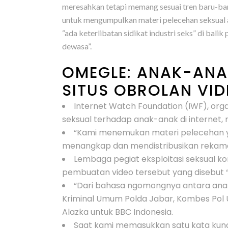
meresahkan tetapi memang sesuai tren baru-bar
untuk mengumpulkan materi pelecehan seksual a
“ada keterlibatan sidikat industri seks” di ba
dewasa”.
OMEGLE: ANAK-ANA
SITUS OBROLAN VI
Internet Watch Foundation (IWF), o
seksual terhadap anak-anak di internet,
“Kami menemukan materi pelecehan yan
menangkap dan mendistribusikan rekaman 
Lembaga pegiat eksploitasi seksual kom
pembuatan video tersebut yang disebut
“Dari bahasa ngomongnya antara anak d
Kriminal Umum Polda Jabar, Kombes Pol U
Alazka untuk BBC Indonesia.
Saat kami memasukkan satu kata kunc