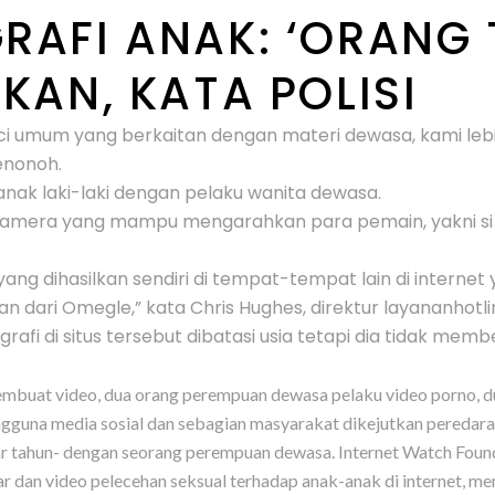
RAFI ANAK: ‘ORANG 
KAN, KATA POLISI
i umum yang berkaitan dengan materi dewasa, kami leb
senonoh.
anak laki-laki dengan pelaku wanita dewasa.
juru kamera yang mampu mengarahkan para pemain, yakni
g dihasilkan sendiri di tempat-tempat lain di internet 
dari Omegle,” kata Chris Hughes, direktur layananhotlin
rafi di situs tersebut dibatasi usia tetapi dia tidak me
pembuat video, dua orang perempuan dewasa pelaku video porno, dua
pengguna media sosial dan sebagian masyarakat dikejutkan peredar
tar tahun- dengan seorang perempuan dewasa. Internet Watch Foun
an video pelecehan seksual terhadap anak-anak di internet, me