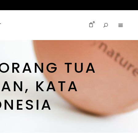
0
T
‘ORANG TUA
KAN, KATA
ONESIA