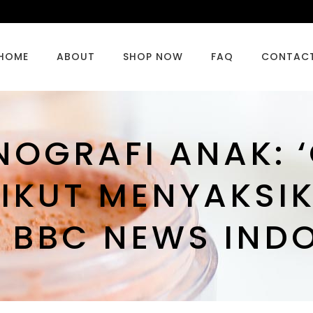
HOME
ABOUT
SHOP NOW
FAQ
CONTAC
NOGRAFI ANAK: 
IKUT MENYAKSI
I BBC NEWS IND