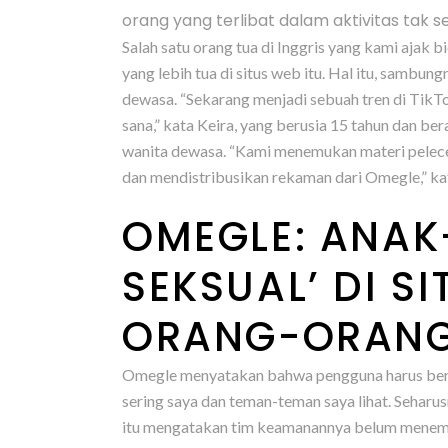
orang yang terlibat dalam aktivitas tak 
Salah satu orang tua di Inggris yang kami ajak 
yang lebih tua di situs web itu. Hal itu, samb
dewasa. “Sekarang menjadi sebuah tren di Tik
sana,” kata Keira, yang berusia 15 tahun dan ber
wanita dewasa. “Kami menemukan materi peleceha
dan mendistribusikan rekaman dari Omegle,” kat
OMEGLE: ANAK
SEKSUAL’ DI S
ORANG-ORANG 
Omegle menyatakan bahwa pengguna harus berusia 
sering saya dan teman-teman saya lihat. Seharus
itu mengatakan tim keamanannya belum menemu