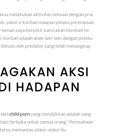
paksa melakukan aktivitas seksual dengan pria
main, yakni si korban maupun pelaku perempuan
-teman saya berpikir kami akan kembali ke
ni, korban adalah anak laki-laki dengan pelaku
g dibuat oleh predator yang telah menangkap
RAGAKAN AKSI
 DI HADAPAN
-laki
child porn
yang menjijikkan adalah yang
tetapi terbuka untuk semua orang.” Perusahaan
erus memantau video-video itu.