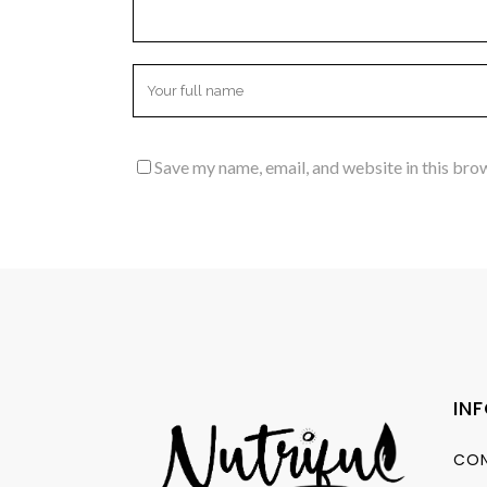
Save my name, email, and website in this bro
IN
CON