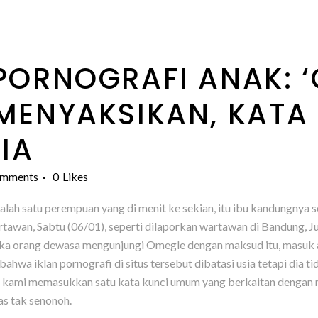
PORNOGRAFI ANAK: 
MENYAKSIKAN, KATA 
IA
omments
0
Likes
ah satu perempuan yang di menit ke sekian, itu ibu kandungnya s
awan, Sabtu (06/01), seperti dilaporkan wartawan di Bandung, Ju
tika orang dewasa mengunjungi Omegle dengan maksud itu, masuk
bahwa iklan pornografi di situs tersebut dibatasi usia tetapi di
 Saat kami memasukkan satu kata kunci umum yang berkaitan dengan
as tak senonoh.