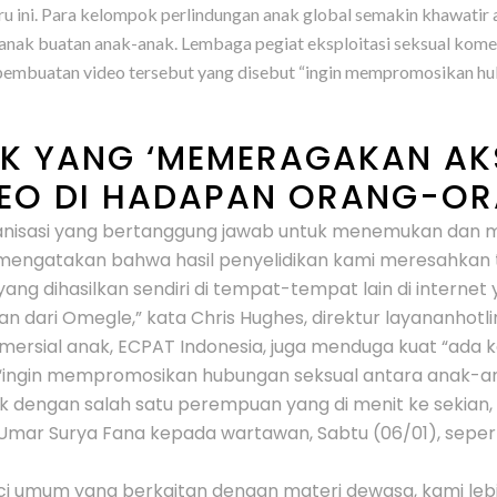
u ini. Para kelompok perlindungan anak global semakin khawatir 
nak buatan anak-anak. Lembaga pegiat eksploitasi seksual komer
lik pembuatan video tersebut yang disebut “ingin mempromosikan 
K YANG ‘MEMERAGAKAN AKSI
DEO DI HADAPAN ORANG-OR
rganisasi yang bertanggung jawab untuk menemukan dan
 mengatakan bahwa hasil penyelidikan kami meresahkan t
g dihasilkan sendiri di tempat-tempat lain di internet 
dari Omegle,” kata Chris Hughes, direktur layananhotlin
ersial anak, ECPAT Indonesia, juga menduga kuat “ada kete
 “ingin mempromosikan hubungan seksual antara anak-a
engan salah satu perempuan yang di menit ke sekian, it
mar Surya Fana kepada wartawan, Sabtu (06/01), seperti
i umum yang berkaitan dengan materi dewasa, kami leb