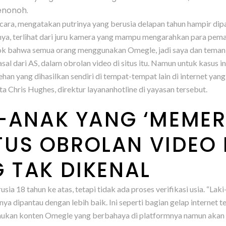
senonoh.
bicara, mengatakan putrinya yang berusia delapan tahun hampir di
ungnya, terlihat dari juru kamera yang mampu mengarahkan para pe
Tok bahwa semua orang menggunakan Omegle, jadi saya dan teman
asal dari AS, dalam obrolan video di situs itu. Namun untuk kasus i
n yang dihasilkan sendiri di tempat-tempat lain di internet yan
a Chris Hughes, direktur layananhotline di yayasan tersebut.
-ANAK YANG ‘MEME
ITUS OBROLAN VIDEO
TAK DIKENAL
18 tahun ke atas, tetapi tidak ada proses verifikasi usia. “Laki
nya dipantau dengan lebih baik. Ini seperti bagian gelap internet 
kan konten Omegle yang berbahaya di platformnya namun akan t