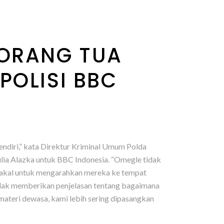
‘ORANG TUA
POLISI BBC
endiri,” kata Direktur Kriminal Umum Polda
lia Alazka untuk BBC Indonesia. “Omegle tidak
 akal untuk mengarahkan mereka ke tempat
a tidak memberikan penjelasan tentang bagaimana
 materi dewasa, kami lebih sering dipasangkan