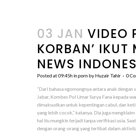
03 JAN
VIDEO 
KORBAN’ IKUT 
NEWS INDONES
Posted at 09:45h
in
porn
by
Huzair Tahir
0 C
“Dari bahasa ngomongnya antara anak dengan sal
Jabar, Kombes Pol Umar Surya Fana kepada wart
dimaksudkan untuk kepentingan cabul, dan ke
yang lebih cocok,” katanya. Dia juga mengklaim 
hal itu mungkin terjadi tanpa verifikasi usia.
dengan orang-orang yang terlibat dalam aktivit