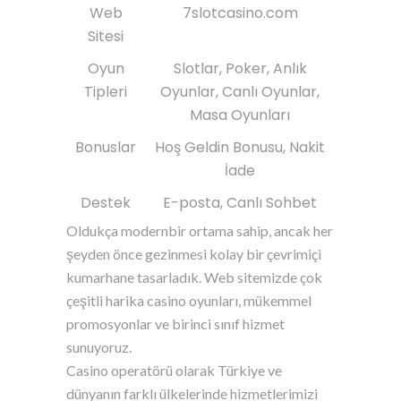
Web
7slotcasino.com
Sitesi
Oyun
Slotlar, Poker, Anlık
Tipleri
Oyunlar, Canlı Oyunlar,
Masa Oyunları
Bonuslar
Hoş Geldin Bonusu, Nakit
İade
Destek
E-posta, Canlı Sohbet
Oldukça modernbir ortama sahip, ancak her
şeyden önce gezinmesi kolay bir çevrimiçi
kumarhane tasarladık. Web sitemizde çok
çeşitli harika casino oyunları, mükemmel
promosyonlar ve birinci sınıf hizmet
sunuyoruz.
Casino operatörü olarak Türkiye ve
dünyanın farklı ülkelerinde hizmetlerimizi