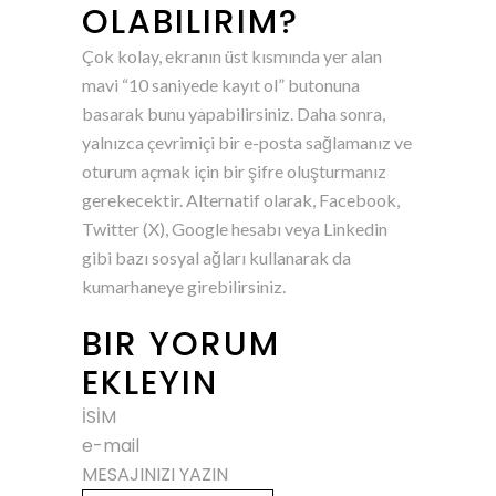
OLABILIRIM?
Çok kolay, ekranın üst kısmında yer alan
mavi “10 saniyede kayıt ol” butonuna
basarak bunu yapabilirsiniz. Daha sonra,
yalnızca çevrimiçi bir e-posta sağlamanız ve
oturum açmak için bir şifre oluşturmanız
gerekecektir. Alternatif olarak, Facebook,
Twitter (X), Google hesabı veya Linkedin
gibi bazı sosyal ağları kullanarak da
kumarhaneye girebilirsiniz.
BIR YORUM
EKLEYIN
İSİM
e-mail
MESAJINIZI YAZIN