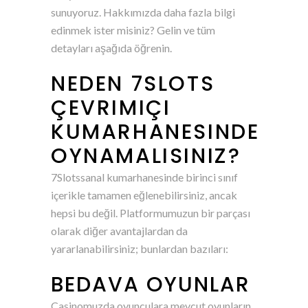
sunuyoruz. Hakkımızda daha fazla bilgi
edinmek ister misiniz? Gelin ve tüm
detayları aşağıda öğrenin.
NEDEN 7SLOTS
ÇEVRIMIÇI
KUMARHANESINDE
OYNAMALISINIZ?
7Slotssanal kumarhanesinde birinci sınıf
içerikle tamamen eğlenebilirsiniz, ancak
hepsi bu değil. Platformumuzun bir parçası
olarak diğer avantajlardan da
yararlanabilirsiniz; bunlardan bazıları:
BEDAVA OYUNLAR
Casinomuzda oyunculara mevcut oyunların