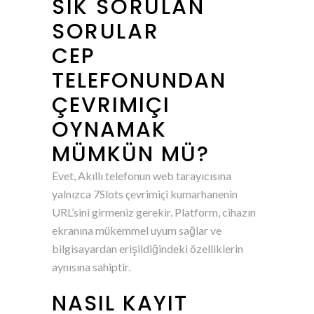
SIK SORULAN
SORULAR
CEP
TELEFONUNDAN
ÇEVRIMIÇI
OYNAMAK
MÜMKÜN MÜ?
Evet, Akıllı telefonun web tarayıcısına
yalnızca 7Slots çevrimiçi kumarhanenin
URL’sini girmeniz gerekir. Platform, cihazın
ekranına mükemmel uyum sağlar ve
bilgisayardan erişildiğindeki özelliklerin
aynısına sahiptir.
NASIL KAYIT