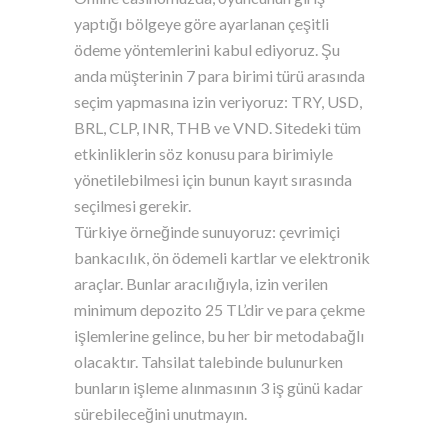
yaptığı bölgeye göre ayarlanan çeşitli
ödeme yöntemlerini kabul ediyoruz. Şu
anda müşterinin 7 para birimi türü arasında
seçim yapmasına izin veriyoruz: TRY, USD,
BRL, CLP, INR, THB ve VND. Sitedeki tüm
etkinliklerin söz konusu para birimiyle
yönetilebilmesi için bunun kayıt sırasında
seçilmesi gerekir.
Türkiye örneğinde sunuyoruz: çevrimiçi
bankacılık, ön ödemeli kartlar ve elektronik
araçlar. Bunlar aracılığıyla, izin verilen
minimum depozito 25 TL’dir ve para çekme
işlemlerine gelince, bu her bir metodabağlı
olacaktır. Tahsilat talebinde bulunurken
bunların işleme alınmasının 3 iş günü kadar
sürebileceğini unutmayın.