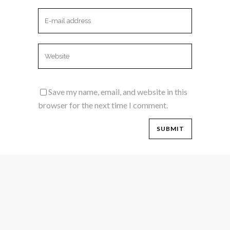
Save my name, email, and website in this
browser for the next time I comment.