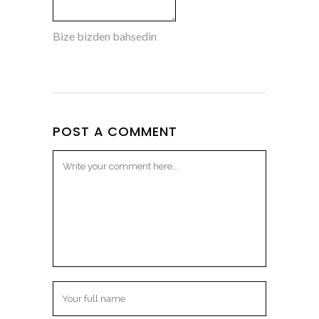
Bize bizden bahsedin
POST A COMMENT