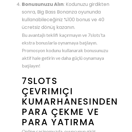
Bonusunuzu Alın
: Kodunuzu girdikten
sonra, Big Bass Bonanza oyununda
kullanabileceğiniz %100 bonus ve 40
ücretsiz dönüş kazanın.
Bu avantajlı teklifi kaçırmayın ve 7slots’ta
ekstra bonuslarla oynamaya başlayın.
Promosyon kodunu kullanarak bonusunuzu
aktif hale getirin ve daha güçlü oynamaya
başlayın!
7SLOTS
ÇEVRIMIÇI
KUMARHANESINDEN
PARA ÇEKME VE
PARA YATIRMA
Online casinomuzda, oyuncunun giriş