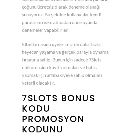
çoğunu ücretsiz olarak deneme olanağı
sunuyoruz. Bu şekilde kullanıcılar kendi
paralarını riske atmadan önce oyunda
denemeler yapabilirler.
Elbette casino üyelerimiz de daha fazla
heyecan yaşama ve gerçek parayla oynama
fırsatına sahip. Bunun için sadece 7Slots
online casino kayıtlı olmaları ve bahis
yapmak için artıbakiyeye sahip olmaları
yeterli olacaktır.
7SLOTS BONUS
KODU
PROMOSYON
KODUNU