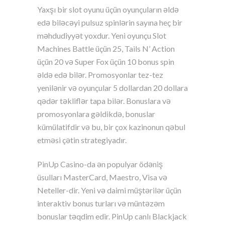
Yaxşı bir slot oyunu üçün oyunçuların əldə
edə biləcəyi pulsuz spinlərin sayına heç bir
məhdudiyyət yoxdur. Yeni oyunçu Slot
Machines Battle üçün 25, Tails N’ Action
üçün 20 və Super Fox üçün 10 bonus spin
əldə edə bilər. Promosyonlar tez-tez
yenilənir və oyunçular 5 dollardan 20 dollara
qədər təkliflər tapa bilər. Bonuslara və
promosyonlara gəldikdə, bonuslar
kümülatifdir və bu, bir çox kazinonun qəbul
etməsi çətin strategiyadır.
PinUp Casino-da ən populyar ödəniş
üsulları MasterCard, Maestro, Visa və
Neteller-dir. Yeni və daimi müştərilər üçün
interaktiv bonus turları və müntəzəm
bonuslar təqdim edir. PinUp canlı Blackjack