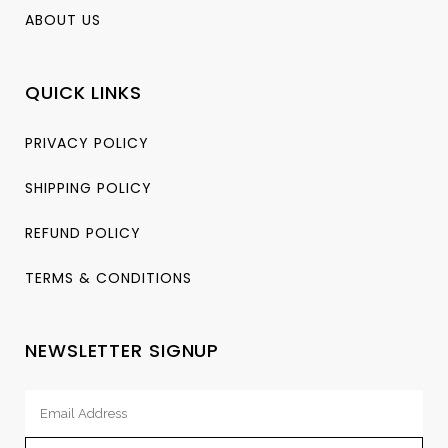
ABOUT US
QUICK LINKS
PRIVACY POLICY
SHIPPING POLICY
REFUND POLICY
TERMS & CONDITIONS
NEWSLETTER SIGNUP