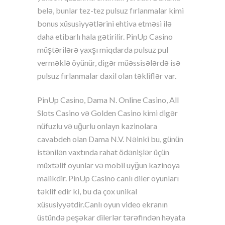
belə, bunlar tez-tez pulsuz fırlanmalar kimi
bonus xüsusiyyətlərini ehtiva etməsi ilə
daha etibarlı hala gətirilir. PinUp Casino
müştərilərə yaxşı miqdarda pulsuz pul
verməklə öyünür, digər müəssisələrdə isə
pulsuz fırlanmalar daxil olan təkliflər var.
PinUp Casino, Dama N. Online Casino, All
Slots Casino və Golden Casino kimi digər
nüfuzlu və uğurlu onlayn kazinolara
cavabdeh olan Dama N.V. Nəinki bu, günün
istənilən vaxtında rahat ödənişlər üçün
müxtəlif oyunlar və mobil uyğun kazinoya
malikdir. PinUp Casino canlı diler oyunları
təklif edir ki, bu da çox unikal
xüsusiyyətdir.Canlı oyun video ekranın
üstündə peşəkar dilerlər tərəfindən həyata