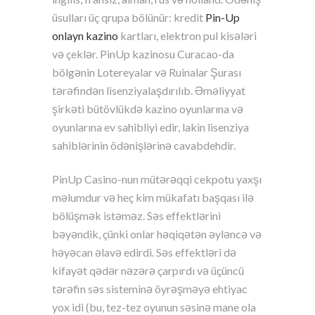
üsulları üç qrupa bölünür: kredit
Pin-Up
onlayn kazino
kartları, elektron pul kisələri
və çeklər. PinUp kazinosu Curacao-da
bölgənin Lotereyalar və Ruinalar Şurası
tərəfindən lisenziyalaşdırılıb. Əməliyyat
şirkəti bütövlükdə kazino oyunlarına və
oyunlarına ev sahibliyi edir, lakin lisenziya
sahiblərinin ödənişlərinə cavabdehdir.
PinUp Casino-nun mütərəqqi cekpotu yaxşı
məlumdur və heç kim mükafatı başqası ilə
bölüşmək istəməz. Səs effektlərini
bəyəndik, çünki onlar həqiqətən əyləncə və
həyəcan əlavə edirdi. Səs effektləri də
kifayət qədər nəzərə çarpırdı və üçüncü
tərəfin səs sisteminə öyrəşməyə ehtiyac
yox idi (bu, tez-tez oyunun səsinə mane ola