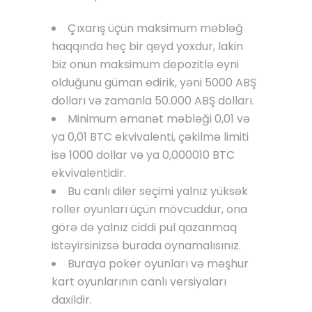
Çıxarış üçün maksimum məbləğ
haqqında heç bir qeyd yoxdur, lakin
biz onun maksimum depozitlə eyni
olduğunu güman edirik, yəni 5000 ABŞ
dolları və zamanla 50.000 ABŞ dolları.
Minimum əmanət məbləği 0,01 və
ya 0,01 BTC ekvivalenti, çəkilmə limiti
isə 1000 dollar və ya 0,000010 BTC
ekvivalentidir.
Bu canlı diler seçimi yalnız yüksək
roller oyunları üçün mövcuddur, ona
görə də yalnız ciddi pul qazanmaq
istəyirsinizsə burada oynamalısınız.
Buraya poker oyunları və məşhur
kart oyunlarının canlı versiyaları
daxildir.