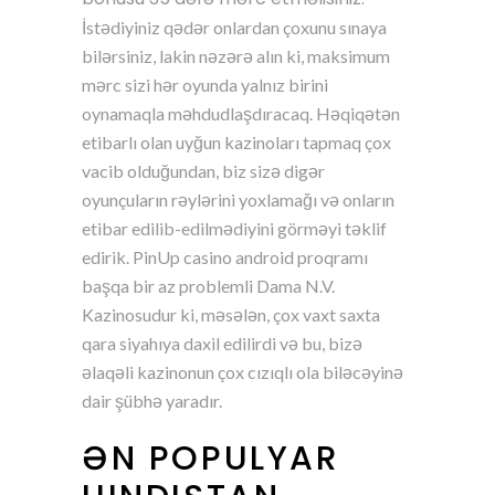
İstədiyiniz qədər onlardan çoxunu sınaya
bilərsiniz, lakin nəzərə alın ki, maksimum
mərc sizi hər oyunda yalnız birini
oynamaqla məhdudlaşdıracaq. Həqiqətən
etibarlı olan uyğun kazinoları tapmaq çox
vacib olduğundan, biz sizə digər
oyunçuların rəylərini yoxlamağı və onların
etibar edilib-edilmədiyini görməyi təklif
edirik. PinUp casino android proqramı
başqa bir az problemli Dama N.V.
Kazinosudur ki, məsələn, çox vaxt saxta
qara siyahıya daxil edilirdi və bu, bizə
əlaqəli kazinonun çox cızıqlı ola biləcəyinə
dair şübhə yaradır.
ƏN POPULYAR