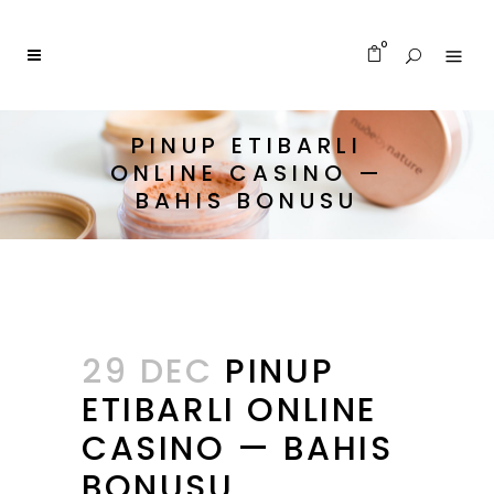
0
PINUP ETIBARLI
ONLINE CASINO —
BAHIS BONUSU
29 DEC
PINUP
ETIBARLI ONLINE
CASINO — BAHIS
BONUSU