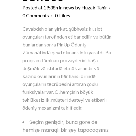
Posted at 19:38h
in
news
by
Huzair Tahir
0 Comments
0
Likes
Cavabdeh olan şirkət, şübhəsiz ki, slot
oyunçuları tərəfindən etibar edilir və bütün
bunlardan sonra PinUp Ödəniş
Zəmanətində qeyd olunan slotu yaratdı. Bu
proqram təminatı provayderini başa
düşmək və istifadə etmək asandır və
kazino oyunlarının hər hansı birində
oyunçuların təcrübəsini artıran çoxlu
funksiyalar var. O, həmçinin böyük
təhlükəsizlik, müştəri dəstəyi və etibarlı
ödəniş mexanizmi təklif edir.
Seçim genişdir, buna görə də
həmişə maraqlı bir şey tapacaqsınız.