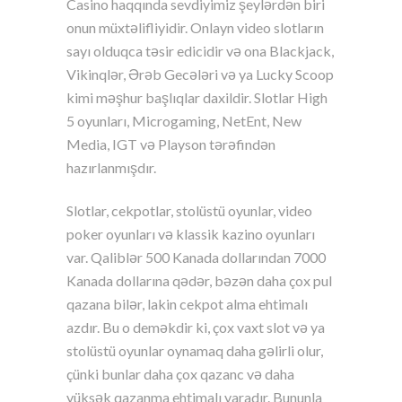
Casino haqqında sevdiyimiz şeylərdən biri
onun müxtəlifliyidir. Onlayn video slotların
sayı olduqca təsir edicidir və ona Blackjack,
Vikinqlər, Ərəb Gecələri və ya Lucky Scoop
kimi məşhur başlıqlar daxildir. Slotlar High
5 oyunları, Microgaming, NetEnt, New
Media, IGT və Playson tərəfindən
hazırlanmışdır.
Slotlar, cekpotlar, stolüstü oyunlar, video
poker oyunları və klassik kazino oyunları
var. Qaliblər 500 Kanada dollarından 7000
Kanada dollarına qədər, bəzən daha çox pul
qazana bilər, lakin cekpot alma ehtimalı
azdır. Bu o deməkdir ki, çox vaxt slot və ya
stolüstü oyunlar oynamaq daha gəlirli olur,
çünki bunlar daha çox qazanc və daha
yüksək qazanma ehtimalı yaradır. Bununla