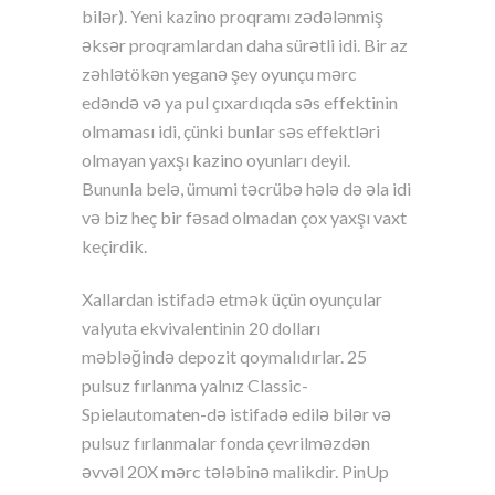
bilər). Yeni kazino proqramı zədələnmiş
əksər proqramlardan daha sürətli idi. Bir az
zəhlətökən yeganə şey oyunçu mərc
edəndə və ya pul çıxardıqda səs effektinin
olmaması idi, çünki bunlar səs effektləri
olmayan yaxşı kazino oyunları deyil.
Bununla belə, ümumi təcrübə hələ də əla idi
və biz heç bir fəsad olmadan çox yaxşı vaxt
keçirdik.
Xallardan istifadə etmək üçün oyunçular
valyuta ekvivalentinin 20 dolları
məbləğində depozit qoymalıdırlar. 25
pulsuz fırlanma yalnız Classic-
Spielautomaten-də istifadə edilə bilər və
pulsuz fırlanmalar fonda çevrilməzdən
əvvəl 20X mərc tələbinə malikdir. PinUp