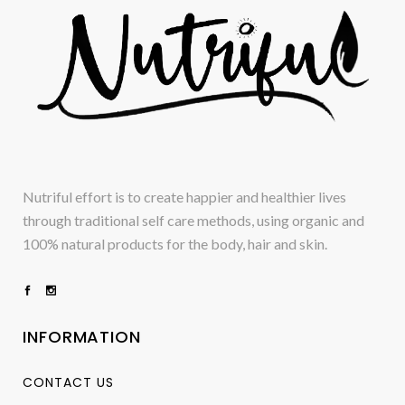
Nutriful effort is to create happier and healthier lives
through traditional self care methods, using organic and
100% natural products for the body, hair and skin.
INFORMATION
CONTACT US