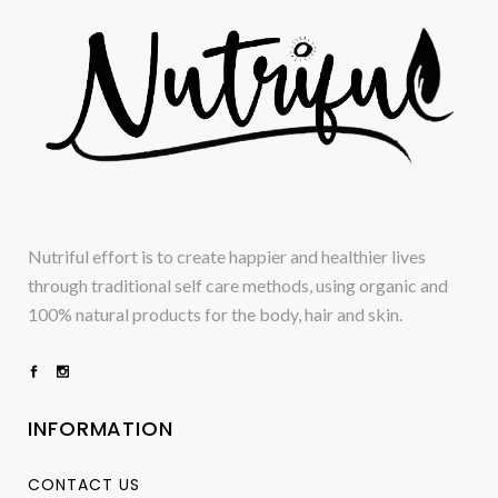
Nutriful effort is to create happier and healthier lives
through traditional self care methods, using organic and
100% natural products for the body, hair and skin.
INFORMATION
CONTACT US