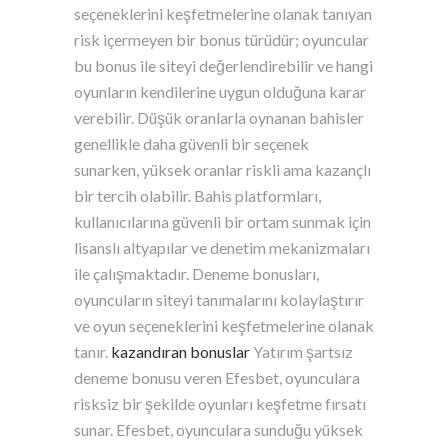
seçeneklerini keşfetmelerine olanak tanıyan
risk içermeyen bir bonus türüdür; oyuncular
bu bonus ile siteyi değerlendirebilir ve hangi
oyunların kendilerine uygun olduğuna karar
verebilir. Düşük oranlarla oynanan bahisler
genellikle daha güvenli bir seçenek
sunarken, yüksek oranlar riskli ama kazançlı
bir tercih olabilir. Bahis platformları,
kullanıcılarına güvenli bir ortam sunmak için
lisanslı altyapılar ve denetim mekanizmaları
ile çalışmaktadır. Deneme bonusları,
oyuncuların siteyi tanımalarını kolaylaştırır
ve oyun seçeneklerini keşfetmelerine olanak
tanır.
kazandıran bonuslar
Yatırım şartsız
deneme bonusu veren Efesbet, oyunculara
risksiz bir şekilde oyunları keşfetme fırsatı
sunar. Efesbet, oyunculara sunduğu yüksek