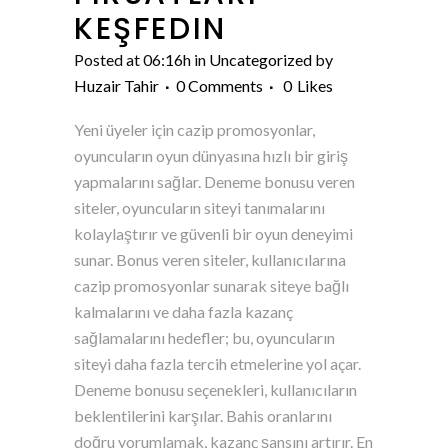
KEŞFEDIN
Posted at 06:16h
in
Uncategorized
by
Huzair Tahir
0 Comments
0
Likes
Yeni üyeler için cazip promosyonlar,
oyuncuların oyun dünyasına hızlı bir giriş
yapmalarını sağlar. Deneme bonusu veren
siteler, oyuncuların siteyi tanımalarını
kolaylaştırır ve güvenli bir oyun deneyimi
sunar. Bonus veren siteler, kullanıcılarına
cazip promosyonlar sunarak siteye bağlı
kalmalarını ve daha fazla kazanç
sağlamalarını hedefler; bu, oyuncuların
siteyi daha fazla tercih etmelerine yol açar.
Deneme bonusu seçenekleri, kullanıcıların
beklentilerini karşılar. Bahis oranlarını
doğru yorumlamak, kazanç şansını artırır. En