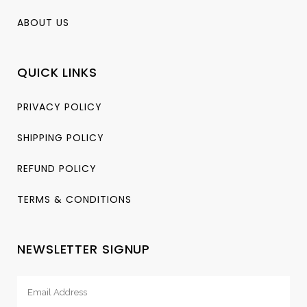
ABOUT US
QUICK LINKS
PRIVACY POLICY
SHIPPING POLICY
REFUND POLICY
TERMS & CONDITIONS
NEWSLETTER SIGNUP