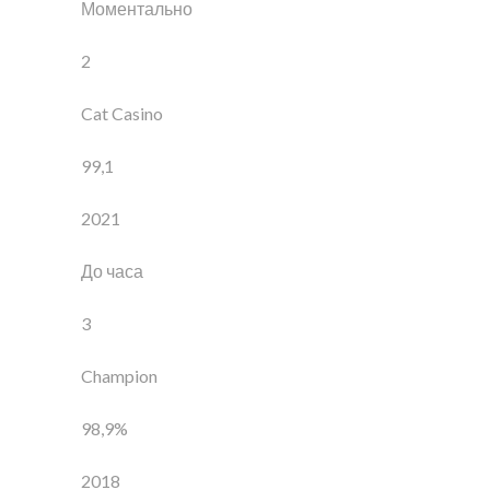
Моментально
2
Cat Casino
99,1
2021
До часа
3
Champion
98,9%
2018