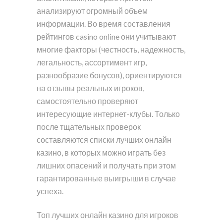
анализируют огромный объем
информации. Во время составления
рейтингов casino online они учитывают
многие факторы (честность, надежность,
легальность, ассортимент игр,
разнообразие бонусов), ориентируются
на отзывы реальных игроков,
самостоятельно проверяют
интересующие интернет-клубы. Только
после тщательных проверок
составляются списки лучших онлайн
казино, в которых можно играть без
лишних опасений и получать при этом
гарантированные выигрыши в случае
успеха.
Топ лучших онлайн казино для игроков