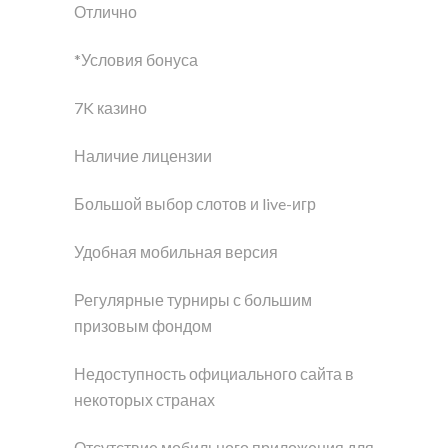
Отлично
*Условия бонуса
7K казино
Наличие лицензии
Большой выбор слотов и live-игр
Удобная мобильная версия
Регулярные турниры с большим
призовым фондом
Недоступность официального сайта в
некоторых странах
Отсутствие мобильного приложения для