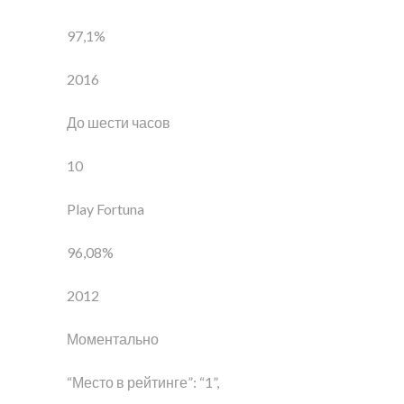
97,1%
2016
До шести часов
10
Play Fortuna
96,08%
2012
Моментально
“Место в рейтинге”: “1”,