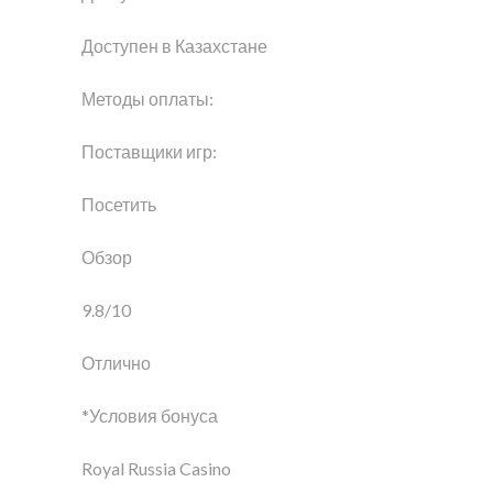
Доступен в Казахстане
Методы оплаты:
Поставщики игр:
Посетить
Обзор
9.8/10
Отлично
*Условия бонуса
Royal Russia Casino