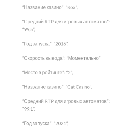
“Название казино”: “Rox”,
“Средний RTP для игровых автоматов”:
“99,5”,
“Год запуска”: “2016”,
“Скорость вывода”: “Моментально”
“Место в рейтинге”: “2”,
“Название казино”: “Cat Casino”,
“Средний RTP для игровых автоматов”:
“99,1”,
“Год запуска”: “2021”,