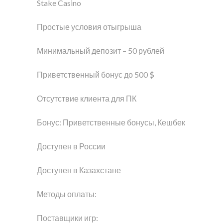
Stake Casino
Простые условия отыгрыша
Минимальный депозит – 50 рублей
Приветственный бонус до 500 $
Отсутствие клиента для ПК
Бонус: Приветственные бонусы, Кешбек
Доступен в России
Доступен в Казахстане
Методы оплаты:
Поставщики игр: