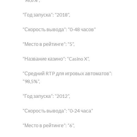
“Год запуска”: “2018”,
“Скорость вывода”: “0-48 часов”
“Место в рейтинге”: “5”,
“Название казино”: “Casino X”,
“Средний RTP для игровых автоматов”:
“98,5%”,
“Год запуска”: “2012”,
“Скорость вывода”: “0-24 часа”
“Место в рейтинге”: “6”,