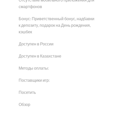
смартфонов
Бонус: Приветственный бонус, надбавки
к депозиту, подарок на День рождения,
кэшбек
Доступен в России
Доступен в Казахстане
Методы оплаты:
Поставщики игр:
Посетить
Обзор