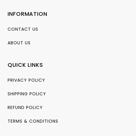
INFORMATION
CONTACT US
ABOUT US
QUICK LINKS
PRIVACY POLICY
SHIPPING POLICY
REFUND POLICY
TERMS & CONDITIONS