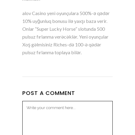
alov Casino yeni oyunçulara 500%-ə qədər
10% uyğunluq bonusu ilə yaxşı baza verir.
Onlar “Super Lucky Horse” slotunda 500
pulsuz fırlanma verəcəklər. Yeni oyunçular
Xoş gəlmisiniz Riches-də 100-ə qədər
pulsuz fırlanma toplaya bilər.
POST A COMMENT