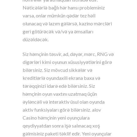
Nəticələrlə bağlı hər hansı probleminiz
varsa, onlar mümkün qədər tez həll
olunacaq və lazım gələrsə, kazino mərcləri
geri götürəcək və/və ya əmsalları
düzəldəcək.
Siz həmçinin təsvir, ad, dəyər, mərc, RNG və
digərləri kimi oyunun xüsusiyyətlərini görə
bilərsiniz. Siz mövcud sikkələr və
kreditlərlə oyundaxili ekrana baxa və
tərəqqinizi idarə edə bilərsiniz. Siz
həmçinin oyun vaxtını uzatmaq üçün
əyləncəli və interaktiv üsul olan oyunda
aktiv funksiyaları görə bilərsiniz. alov
Casino həmçinin yeni oyunçulara
qeydiyyatdan sonra işə salınacaq xoş
gəlmisiniz paketi təklif edir. Yeni oyunçular