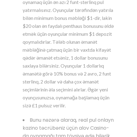
oynamaq üçün ən azı 2 funt-sterlinq pul
yatırmalısınız. Oyunçular tərəfindən yatırıla
bilən minimum bonus məbləği $1-dir, lakin
$20 olan ən faydalı penthaus bonusunu əldə
etmək üçün oyunçular minimum $1 depozit
qoymalıdırlar. Tələb olunan əmanət
məbləğinə çatmaq üçün bir vaxtda kifayət
qədər əmanət etsəniz, 1 dollar bonusunu
saxlaya bilərsiniz. Oyunçular 1 dollarlıq
əmanətə görə 10% bonus və 2 avro, 2 funt
sterlinq, 2 dollar və daha çox əmanət
seçimlərinin əla seçimini alırlar. Əgər yeni
oyunçusunuzsa, oynamağa başlamaq üçün
sizə £1 pulsuz verilir.
Bunu nəzərə alaraq, real pul onlayn
kazino təcrübəniz üçün alov Casino-
da oynamağı tam tövsiyə edə bilərik.