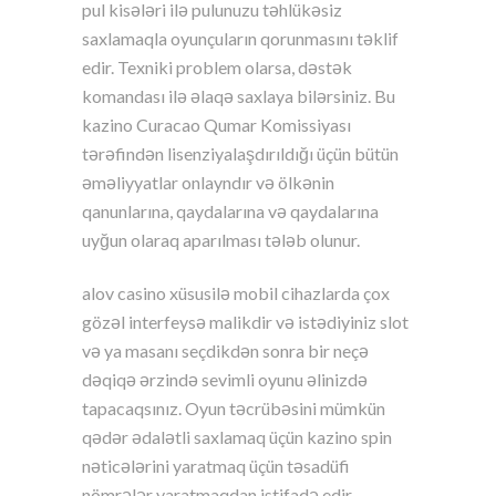
pul kisələri ilə pulunuzu təhlükəsiz
saxlamaqla oyunçuların qorunmasını təklif
edir. Texniki problem olarsa, dəstək
komandası ilə əlaqə saxlaya bilərsiniz. Bu
kazino Curacao Qumar Komissiyası
tərəfindən lisenziyalaşdırıldığı üçün bütün
əməliyyatlar onlayndır və ölkənin
qanunlarına, qaydalarına və qaydalarına
uyğun olaraq aparılması tələb olunur.
alov casino xüsusilə mobil cihazlarda çox
gözəl interfeysə malikdir və istədiyiniz slot
və ya masanı seçdikdən sonra bir neçə
dəqiqə ərzində sevimli oyunu əlinizdə
tapacaqsınız. Oyun təcrübəsini mümkün
qədər ədalətli saxlamaq üçün kazino spin
nəticələrini yaratmaq üçün təsadüfi
nömrələr yaratmaqdan istifadə edir.