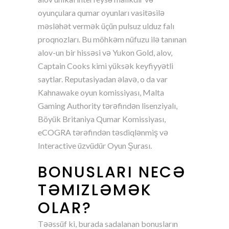
oyunçulara qumar oyunları vasitəsilə
məsləhət vermək üçün pulsuz ulduz falı
proqnozları. Bu möhkəm nüfuzu ilə tanınan
alov-un bir hissəsi və Yukon Gold, alov,
Captain Cooks kimi yüksək keyfiyyətli
saytlar. Reputasiyadan əlavə, o da var
Kahnawake oyun komissiyası, Malta
Gaming Authority tərəfindən lisenziyalı,
Böyük Britaniya Qumar Komissiyası,
eCOGRA tərəfindən təsdiqlənmiş və
Interactive üzvüdür Oyun Şurası.
BONUSLARI NECƏ
TƏMIZLƏMƏK
OLAR?
Təəssüf ki, burada sadalanan bonusların