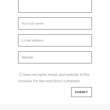
Save my name, email, and website in this
browser for the next time I comment.