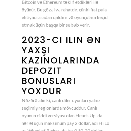
Bitcoin və Ethereum təklif etdikləri ilə
öyünür. Bu gözəl və rahatdır, çünki fiat pula
ehtiyacı aradan qaldırır və oyunçulara keçid
etmək üçün başqa bir səbəb verir.
2023-CI ILIN ƏN
YAXŞI
KAZINOLARINDA
DEPOZIT
BONUSLARI
YOXDUR
Nəzərə alın ki, canlı diler oyunları yalnız
seçilmiş regionlarda mövcuddur. Canlı
oyunun ciddi versiyası olan Heads Up-da
hər əl üçün maksimum pay 2 dollar, adi Hi Lo
və Wheel of Riches-də isə 0,10-20 dollar