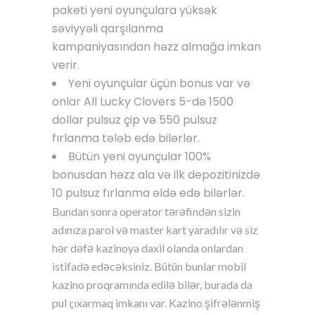
paketi yeni oyunçulara yüksək
səviyyəli qarşılanma
kampaniyasından həzz almağa imkan
verir.
Yeni oyunçular üçün bonus var və
onlar All Lucky Clovers 5-də 1500
dollar pulsuz çip və 550 pulsuz
fırlanma tələb edə bilərlər.
Bütün yeni oyunçular 100%
bonusdan həzz ala və ilk depozitinizdə
10 pulsuz fırlanma əldə edə bilərlər.
Bundan sonra operator tərəfindən sizin
adınıza parol və master kart yaradılır və siz
hər dəfə kazinoya daxil olanda onlardan
istifadə edəcəksiniz. Bütün bunlar mobil
kazino proqramında edilə bilər, burada da
pul çıxarmaq imkanı var. Kazino şifrələnmiş