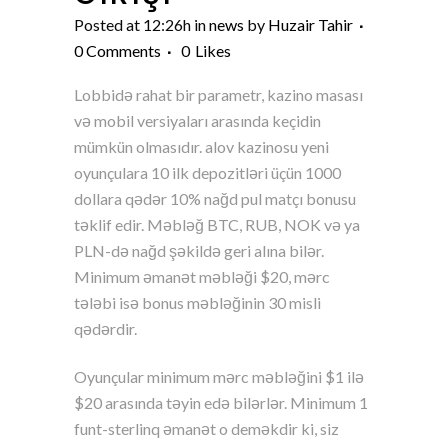
Posted at 12:26h
in
news
by
Huzair Tahir
0 Comments
0
Likes
Lobbidə rahat bir parametr, kazino masası
və mobil versiyaları arasında keçidin
mümkün olmasıdır. alov kazinosu yeni
oyunçulara 10 ilk depozitləri üçün 1000
dollara qədər 10% nağd pul matçı bonusu
təklif edir. Məbləğ BTC, RUB, NOK və ya
PLN-də nağd şəkildə geri alına bilər.
Minimum əmanət məbləği $20, mərc
tələbi isə bonus məbləğinin 30 misli
qədərdir.
Oyunçular minimum mərc məbləğini $1 ilə
$20 arasında təyin edə bilərlər. Minimum 1
funt-sterlinq əmanət o deməkdir ki, siz