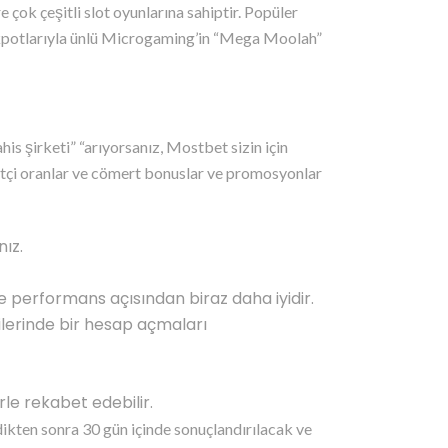
 çok çeşitli slot oyunlarına sahiptir. Popüler
jackpotlarıyla ünlü Microgaming’in “Mega Moolah”
his şirketi” “arıyorsanız, Mostbet sizin için
betçi oranlar ve cömert bonuslar ve promosyonlar
ız.
e performans açısından biraz daha iyidir.
dilerinde bir hesap açmaları
rle rekabet edebilir.
rdikten sonra 30 gün içinde sonuçlandırılacak ve