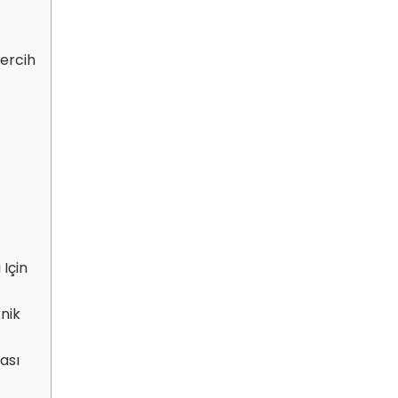
Tercih
 Için
nik
ası