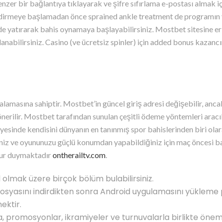
zer bir bağlantıya tıklayarak ve şifre sıfırlama e-postası almak iç
indirmeye başlamadan önce sprained ankle treatment de programın 
e yatırarak bahis oynamaya başlayabilirsiniz. Mostbet sitesine er
lanabilirsiniz. Casino (ve ücretsiz spinler) için added bonus kazancı
ralamasına sahiptir. Mostbet’in güncel giriş adresi değişebilir, an
önerilir. Mostbet tarafından sunulan çeşitli ödeme yöntemleri aracılı
esinde kendisini dünyanın en tanınmış spor bahislerinden biri olara
iğiniz ve oyununuzu güçlü konumdan yapabildiğiniz için maç öncesi 
rur duymaktadır
ontherailtv.com
.
 olmak üzere birçok bölüm bulabilirsiniz.
osyasını indirdikten sonra Android uygulamasını yükleme
ektir.
promosyonlar, ikramiyeler ve turnuvalarla birlikte önemli