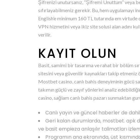
Şifrenizi unutursanız, “Şifremi Unuttum” veya ben
sıfırlayabilmeniz gerekir. Bu, hem uygulamayı 
English’e minimum 160 TL tutarında em virtude d
VPN hizmetini veya ikiz site solusi alan adını kul
verilir.
KAYIT OLUN
Basit, samimi bir tasarıma ve rahat bir bölüm sı
sitesini veya güvenilir kaynakları takip etmeniz 
Mostbet casino, canlı bahis deneyiminin gücü say
takımın güçlü ve zayıf yönlerini analiz edebild
casino, sağlam canlı bahis pazarı sunmaktan gu
Canlı yayın ve güncel haberler de dahil
Geri kalan durumlarda, mostbet. apk d
ve basit empieza anlaşılır talimatları izlem
Programın ana ekranında, üst kısmında, 