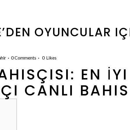
’DEN OYUNCULAR IÇ
hir
0 Comments
0
Likes
HISÇISI: EN İ
ÇI CANLI BAHIS