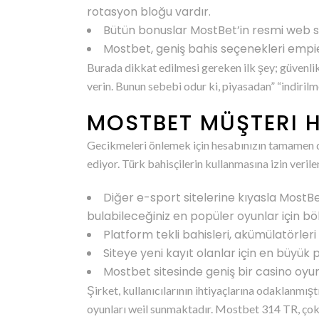
rotasyon bloğu vardır.
Bütün bonuslar MostBet’in resmi web s
Mostbet, geniş bahis seçenekleri empie
Burada dikkat edilmesi gereken ilk şey; güvenli
verin. Bunun sebebi odur ki, piyasadan” “indiril
MOSTBET MÜŞTERI HI
Gecikmeleri önlemek için hesabınızın tamamen do
ediyor. Türk bahisçilerin kullanmasına izin veri
Diğer e-sport sitelerine kıyasla MostB
bulabileceğiniz en popüler oyunlar için bö
Platform tekli bahisleri, akümülatörleri
Siteye yeni kayıt olanlar için en büyük p
Mostbet sitesinde geniş bir casino oyu
Şirket, kullanıcılarının ihtiyaçlarına odaklanmış
oyunları weil sunmaktadır. Mostbet 314 TR, çok çe