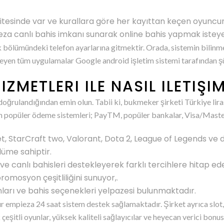
itesinde var ve kurallara göre her kayıttan keçen oyuncu
za canlı bahis imkanı sunarak online bahis yapmak isteyenl
k bölümündeki telefon ayarlarına gitmektir. Orada, sistemin bilin
meyen tüm uygulamalar Google android işletim sistemi tarafından şü
ZMETLERI ILE NASIL ILETIŞI
ğrulandığından emin olun. Tabii ki, bukmeker şirketi Türkiye liras
len popüler ödeme sistemleri; PayTM, popüler bankalar, Visa/MasterC
et, StarCraft two, Valorant, Dota 2, League of Legends ve 
lüme sahiptir.
 ve canlı bahisleri destekleyerek farklı tercihlere hitap ed
romosyon çeşitliliğini sunuyor,.
nları ve bahis seçenekleri yelpazesi bulunmaktadır.
tır empieza 24 saat sistem destek sağlamaktadır. Şirket ayrıca slot, 
şitli oyunlar, yüksek kaliteli sağlayıcılar ve heyecan verici bonus t