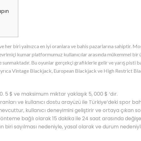
apın
ve her biri yalnızca en iyi oranlara ve bahis pazarlarına sahiptir. 
çe, çevrimiçi kumar platformumuz kullanıcılar arasında mükemmel bi
e sunmaktadır. Bu oyunlar gerçekçi grafiklerle gelir ve yarış pisti bah
ayrıca Vintage Blackjack, European Blackjack ve High Restrict Blac
 5 $ ve maksimum miktar yaklaşık 5, 000 $ ‘dır.
nları ve kullanıcı dostu arayüzü ile Türkiye’deki spor bahis
uttur, kullanıcı deneyimini geliştirir ve ortaya çıkan so
 yönteme bağlı olarak 15 dakika ile 24 saat arasında değiş
 biri sayılması nedeniyle, yasal olarak ve durum nedeniy