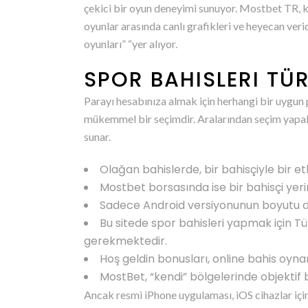
çekici bir oyun deneyimi sunuyor. Mostbet TR, klas
oyunlar arasında canlı grafikleri ve heyecan ver
oyunları” “yer alıyor.
SPOR BAHISLERI TÜR
Parayı hesabınıza almak için herhangi bir uygun pr
mükemmel bir seçimdir. Aralarından seçim yapabi
sunar.
Olağan bahislerde, bir bahisçiyle bir e
Mostbet borsasında ise bir bahisçi yerin
Sadece Android versiyonunun boyutu dah
Bu sitede spor bahisleri yapmak için Tü
gerekmektedir.
Hoş geldin bonusları, online bahis oyna
MostBet, “kendi” bölgelerinde objektif 
Ancak resmi iPhone uygulaması, iOS cihazlar için 