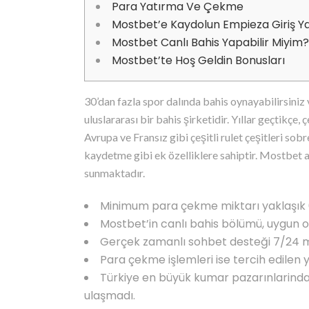
Para Yatırma Ve Çekme
Mostbet’e Kaydolun Empieza Giriş Y
Mostbet Canlı Bahis Yapabilir Miyim?
Mostbet’te Hoş Geldin Bonusları
30’dan fazla spor dalında bahis oynayabilirsiniz 
uluslararası bir bahis şirketidir. Yıllar geçtik
Avrupa ve Fransız gibi çeşitli rulet çeşitleri sobr
kaydetme gibi ek özelliklere sahiptir. Mostbet 
sunmaktadır.
Minimum para çekme miktarı yaklaşık 0.
Mostbet’in canlı bahis bölümü, uygun ora
Gerçek zamanlı sohbet desteği 7/24 mevc
Para çekme işlemleri ise tercih edilen
Türkiye en büyük kumar pazarınlarindan
ulaşmadı.