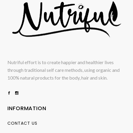
Nutriful effort is to create happier and healthier lives
through traditional self care methods, using organic and
100% natural products for the body, hair and skin.
INFORMATION
CONTACT US