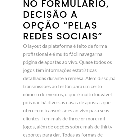
NO FORMULÁRIO,
DECISÃO A
OPÇÃO “PELAS
REDES SOCIAIS”
O layout da plataforma é feito de forma
profissional e é muito fácil navegar na
página de apostas ao vivo. Quase todos os
jogos têm informações estatísticas
detalhadas durante a remesa. Além disso, há
transmissões ao festón para um certo
número de eventos, o que é muito louvável
pois não há diversas casas de apostas que
oferecem transmissões ao vivo para seus
clientes. Tem mais de three or more mil
jogos, além de opções sobre mais de thirty
esportes para dar. Todas as formas de