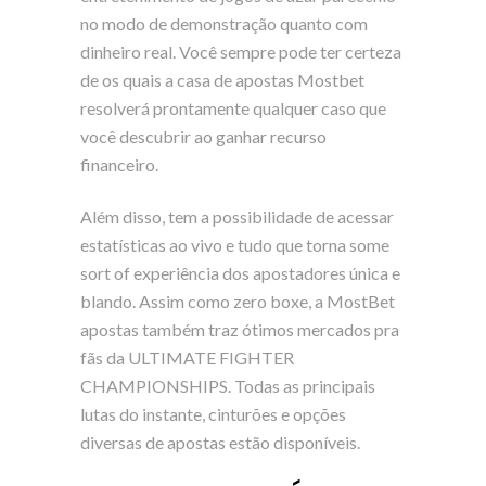
no modo de demonstração quanto com
dinheiro real. Você sempre pode ter certeza
de os quais a casa de apostas Mostbet
resolverá prontamente qualquer caso que
você descubrir ao ganhar recurso
financeiro.
Além disso, tem a possibilidade de acessar
estatísticas ao vivo e tudo que torna some
sort of experiência dos apostadores única e
blando. Assim como zero boxe, a MostBet
apostas também traz ótimos mercados pra
fãs da ULTIMATE FIGHTER
CHAMPIONSHIPS. Todas as principais
lutas do instante, cinturões e opções
diversas de apostas estão disponíveis.