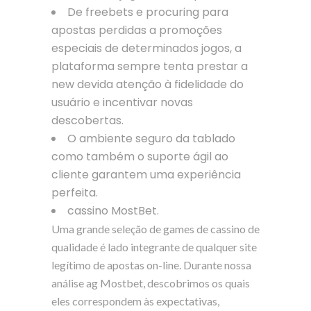
De freebets e procuring para
apostas perdidas a promoções
especiais de determinados jogos, a
plataforma sempre tenta prestar a
new devida atenção à fidelidade do
usuário e incentivar novas
descobertas.
O ambiente seguro da tablado
como também o suporte ágil ao
cliente garantem uma experiência
perfeita.
cassino MostBet.
Uma grande seleção de games de cassino de
qualidade é lado integrante de qualquer site
legítimo de apostas on-line. Durante nossa
análise ag Mostbet, descobrimos os quais
eles correspondem às expectativas,