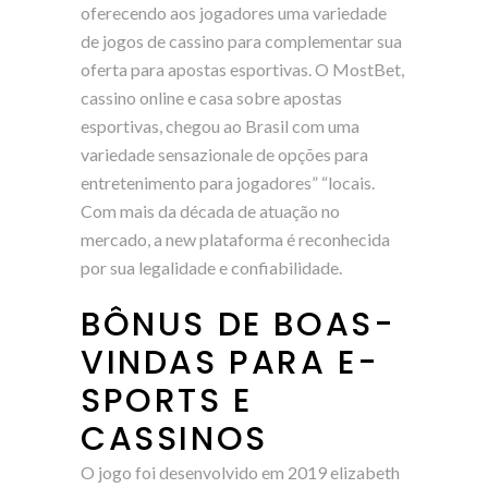
oferecendo aos jogadores uma variedade
de jogos de cassino para complementar sua
oferta para apostas esportivas. O MostBet,
cassino online e casa sobre apostas
esportivas, chegou ao Brasil com uma
variedade sensazionale de opções para
entretenimento para jogadores” “locais.
Com mais da década de atuação no
mercado, a new plataforma é reconhecida
por sua legalidade e confiabilidade.
BÔNUS DE BOAS-
VINDAS PARA E-
SPORTS E
CASSINOS
O jogo foi desenvolvido em 2019 elizabeth