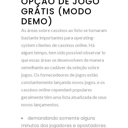
OPÇÃO DE JOGO
GRÁTIS (MODO
DEMO)
As áreas sobre cassinos ao listo se tornaram
bastante importantes para operating-
system clientes de cassinos online. Há
algum tempo, tem sido possível observar lo
que essas áreas se desenvolvem de manera
semelhante ao cadáver da seleção sobre
jogos. Os fornecedeores de jogos estão
constantemente lançando novos jogos, e os
cassinos online cependant populares
geralmente têm uma lista atualizada de seus
novos lançamentos.
demandando somente alguns
minutos dos jogadores e apostadores.