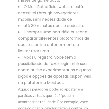
meses de game ativo.
O MostBet official website está
acessível through navegadores
mobile, sem necessidade de
até 30 minutos após o cadastro.
É sempre uma boa idéia buscar e
comparar diferentes plataformas de
apostas online anteriormente a
limitar usar uma.
Após u registro, você tem a
possibilidade de fazer login mhh sua
conta at the experimentar os algunos
jogos e opções de apostas disponíveis
na plataforma Mostbet.
Aqui, os jogadores poderão apostar em
partidas virtuais que não” “podem
acontecer na realidade. Por exemplo, você
pode colocar o jogador de tênis contra um