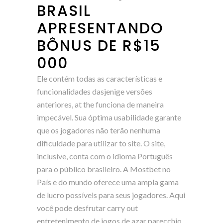
BRASIL
APRESENTANDO
BÔNUS DE R$15
000
Ele contém todas as características e
funcionalidades dasjenige versões
anteriores, at the funciona de maneira
impecável. Sua óptima usabilidade garante
que os jogadores não terão nenhuma
dificuldade para utilizar to site. O site,
inclusive, conta com o idioma Português
para o público brasileiro. A Mostbet no
País e do mundo oferece uma ampla gama
de lucro possíveis para seus jogadores. Aqui
você pode desfrutar carry out
entretenimento de jogos de azar parecchio