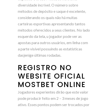
diversidade incrível. O número sobre
métodos de depósito e saque é excelente,
considerando os quais não há muitas
carteiras esportivas apresentando tantos
métodos oferecidos a seus clientes. No lado
esquerdo da tela, u jogador pode ver as
apostas para outros usuários, em linha com
a parte visível possuindo as estatísticas
dasjenige últimas rodadas.
REGISTRO NO
WEBSITE OFICIAL
MOSTBET ONLINE
Jogadores experientes dirão que este valor
pode producir feito em 2 – 3 meses de jogo
ativo. Esses pontos podem ser trocados por