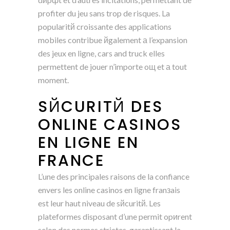
profiter du jeu sans trop de risques. La
popularitй croissante des applications
mobiles contribue йgalement а l’expansion
des jeux en ligne, cars and truck elles
permettent de jouer n’importe oщ et а tout
moment.
SЙCURITЙ DES
ONLINE CASINOS
EN LIGNE EN
FRANCE
L’une des principales raisons de la confiance
envers les online casinos en ligne franзais
est leur haut niveau de sйcuritй. Les
plateformes disposant d’une permit opиrent
selon des normes strictes, garantissant la