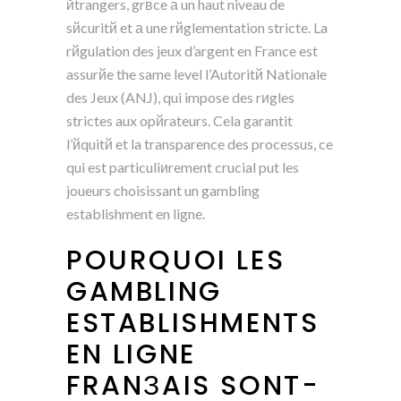
йtrangers, grвce а un haut niveau de
sйcuritй et а une rйglementation stricte. La
rйgulation des jeux d’argent en France est
assurйe the same level l’Autoritй Nationale
des Jeux (ANJ), qui impose des rиgles
strictes aux opйrateurs. Cela garantit
l’йquitй et la transparence des processus, ce
qui est particuliиrement crucial put les
joueurs choisissant un gambling
establishment en ligne.
POURQUOI LES
GAMBLING
ESTABLISHMENTS
EN LIGNE
FRANЗAIS SONT-