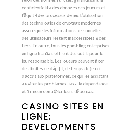
confidentialitй des donnйes des joueurs et
l’йquitй des processus de jeu. L’utilisation
des technologies de cryptage modernes
assure que les informations personnelles
des utilisateurs restent inaccessibles а des
tiers. En outre, tous les gambling enterprises
en ligne franзais offrent des outils pour le
jeu responsable. Les joueurs peuvent fixer
des limites de dйpфt, de temps de jeu et
d’accиs aux plateformes, ce qui les assistant
а йviter les problиmes liйs а la dйpendance
et а mieux contrфler leurs dйpenses.
CASINO SITES EN
LIGNE:
DEVELOPMENTS