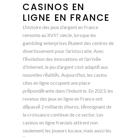
CASINOS EN
LIGNE EN FRANCE
L’histoire des jeux d’argent en France
remonte au XVII? siиcle, lorsque les
gambling enterprises йtaient des centres de
divertissement pour l’aristocratie. Avec
l’йvolution des innovations et l’arrivйe
d’Internet, le jeu d’argent s’est adaptй aux
nouvelles rйalitйs. Aujourd’hui, les casino
sites en ligne occupent une place
prйpondйrante dans l’industrie. En 2023, les
revenus des jeux en ligne en France ont
dйpassй 2 milliards d’euros, tйmoignant de
la croissance continue de ce sector. Les
casinos en ligne franзais attirent non
seulement les joueurs locaux, mais aussi les