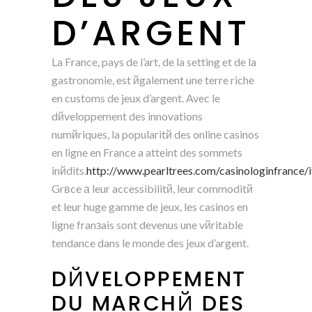
D’ARGENT
La France, pays de l’art, de la setting et de la
gastronomie, est йgalement une terre riche
en customs de jeux d’argent. Avec le
dйveloppement des innovations
numйriques, la popularitй des online casinos
en ligne en France a atteint des sommets
inйdits.
http://www.pearltrees.com/casinologinfranc
Grвce а leur accessibilitй, leur commoditй
et leur huge gamme de jeux, les casinos en
ligne franзais sont devenus une vйritable
tendance dans le monde des jeux d’argent.
DЙVELOPPEMENT
DU MARCHЙ DES