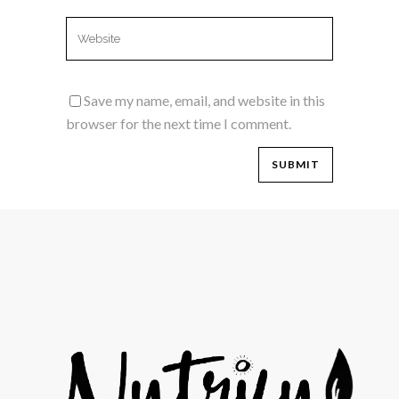
Save my name, email, and website in this
browser for the next time I comment.