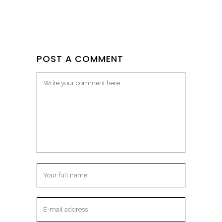
POST A COMMENT