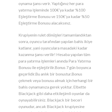
oynama şansı verir. Yaptığınız her para
yatırma işleminde 100€’ya kadar %100
Eşleştirme Bonusu ve 150€’ya kadar %50
Eşleştirme Bonusu alacaksınız.
Krupiyenin rulet dönüşleri tamamlandıktan
sonra, oyuncu tarafından yapılan bahis ikiye
katlanır, yani oyunculara masadaki kadar
kazanma şansı verilir! Hesaba yapılan tüm
para yatırma işlemleri anında Para Yatırma
Bonusu ile eşleştirilir.Bonus 7 gün boyunca
geçerlidir.Bu anlık bir bonustur.Bonus
çekmek veya bonusu almak için herhangi bir
bahis oynamanıza gerek yoktur. Elbette
Blackjack gibi daha etkileşimli oyunlar da
oynayabilirsiniz. Blackjack bir beceri
oyunudur, ancak Blackjack krupiyesine