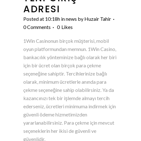
ADRESI
Posted at 10:18h
in
news
by
Huzair Tahir
0 Comments
0
Likes
1Win Casinonun birçok müşterisi, mobil
oyun platformundan memnun. 1Win Casino,
bankacılık yönteminize bağlı olarak her biri
için bir ücret olan birçok para çekme
seçeneğine sahiptir. Tercihlerinize bağlı
olarak, minimum ücretlerle anında para
çekme seçeneğine sahip olabilirsiniz. Ya da
kazancınızı tek bir işlemde almayı tercih
ederseniz, ücretleri minimuma indirmek için
güvenli ödeme hizmetimizden
yararlanabilirsiniz. Para çekme için mevcut
seçeneklerin her ikisi de güvenli ve
güvenlidir.