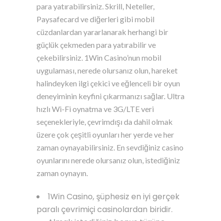
para yatırabilirsiniz. Skrill, Neteller,
Paysafecard ve diğerleri gibi mobil
cüzdanlardan yararlanarak herhangi bir
güçlük çekmeden para yatırabilir ve
çekebilirsiniz. 1Win Casino’nun mobil
uygulaması, nerede olursanız olun, hareket
halindeyken ilgi çekici ve eğlenceli bir oyun
deneyiminin keyfini çıkarmanızı sağlar. Ultra
hızlı Wi-Fi oynatma ve 3G/LTE veri
seçenekleriyle, çevrimdışı da dahil olmak
üzere çok çeşitli oyunları her yerde ve her
zaman oynayabilirsiniz. En sevdiğiniz casino
oyunlarını nerede olursanız olun, istediğiniz
zaman oynayın.
1Win Casino, şüphesiz en iyi gerçek
paralı çevrimiçi casinolardan biridir.