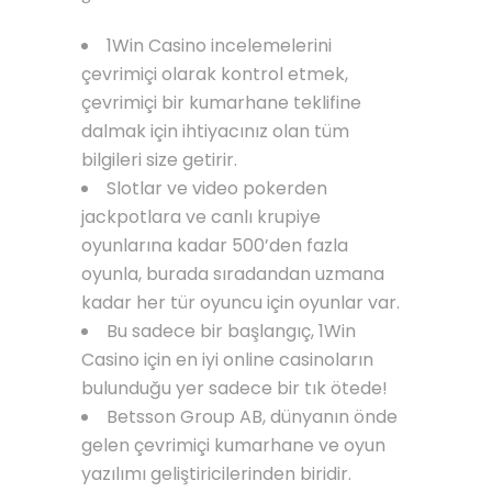
1Win Casino incelemelerini
çevrimiçi olarak kontrol etmek,
çevrimiçi bir kumarhane teklifine
dalmak için ihtiyacınız olan tüm
bilgileri size getirir.
Slotlar ve video pokerden
jackpotlara ve canlı krupiye
oyunlarına kadar 500’den fazla
oyunla, burada sıradandan uzmana
kadar her tür oyuncu için oyunlar var.
Bu sadece bir başlangıç, 1Win
Casino için en iyi online casinoların
bulunduğu yer sadece bir tık ötede!
Betsson Group AB, dünyanın önde
gelen çevrimiçi kumarhane ve oyun
yazılımı geliştiricilerinden biridir.