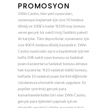
PROMOSYON
1Win Casino, tüm yeni oyuncuları,
oynamaya başlamak için size 50 bedava
dönüş ve 100£’a kadar %100 maç bonusu
veren gerçek bir nakit Hoş Geldiniz paketi
ile karşılar. Tüm depozitolar, oynamanız için
size 400 € bedava dönüş kazandırır. 1Win
Casino oyuncuları ayrıca kaydolmak için her
hafta 50€ nakit oyun bonusu ve Sadakat
puanı kazanırlarsa Sadakat bonusu almaya
hak kazanırlar. %10 sadakat ödülü bonusu,
haftada 10 sadakat puanı biriktirdiğinizde
cüzdanınıza otomatik olarak uygulanır. En
popüler çevrimiçi gerçek para
kumarhanelerinden biri olan 1Win Casino,
gerçek para işlemleri yapmak için en
güvenilir çevrimiçi siteler arasında kabul