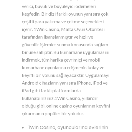
verici, büyük ve büyüleyici ödemeleri
keşfedin. Bir dizi farklı oyunun yanı sıra çok
çeşitli para yatırma ve çekme seçenekleri
içerir. 1Win Casino, Malta Oyun Otoritesi
tarafından lisanslanmıştır ve hızlı ve
güvenilir işlemler sunma konusunda sağlam
bir üne sahiptir. Bu kumarhane uygulamasını
indirmek, tüm harika çevrimiçi ve mobil
kumarhane oyunlarına erişmenin kolay ve
keyifli bir yolunu sağlayacaktır. Uygulamayı
Android cihazların yanı sıra iPhone, iPod ve
iPad gibi farklı platformlarda
kullanabilirsiniz.1Win Casino, yıllardır
olduğu gibi, online casino oyunlarının keyfini
çıkarmanın popüler bir yoludur.
1Win Casino, oyuncularına evlerinin