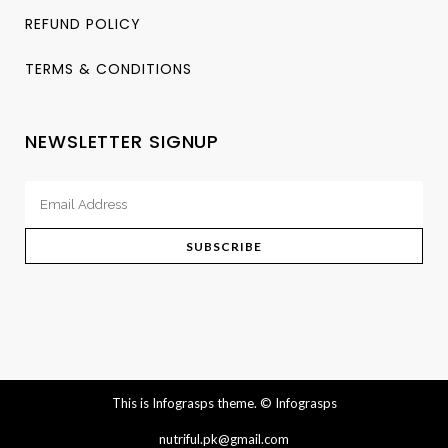
REFUND POLICY
TERMS & CONDITIONS
NEWSLETTER SIGNUP
This is Infograsps theme.
© Infograsps
nutriful.pk@gmail.com