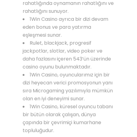
rahatlığında oynamanın rahatlığını ve
rahatlığını sunuyor.
1Win Casino ayrıca bir dizi devam
eden bonus ve para yatırma
eşleşmesi sunar.
Rulet, blackjack, progresif
jackpotlar, slotlar, video poker ve
daha fazlasını içeren 543’ün üzerinde
casino oyunu bulunmaktadır.
1Win Casino, oyuncularımız için bir
dizi heyecan verici promosyonun yanı
sıra Microgaming yazılımıyla mümkün
olan en iyi deneyimi sunar.
1Win Casino, küresel oyuncu tabanı
bir bütün olarak çalışan, dünya
çapında bir çevrimiçi kumarhane
topluluğudur.