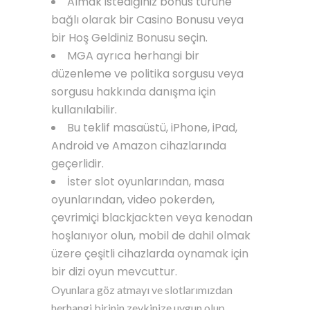
Almak istediğiniz bonus türüne
bağlı olarak bir Casino Bonusu veya
bir Hoş Geldiniz Bonusu seçin.
MGA ayrıca herhangi bir
düzenleme ve politika sorgusu veya
sorgusu hakkında danışma için
kullanılabilir.
Bu teklif masaüstü, iPhone, iPad,
Android ve Amazon cihazlarında
geçerlidir.
İster slot oyunlarından, masa
oyunlarından, video pokerden,
çevrimiçi blackjackten veya kenodan
hoşlanıyor olun, mobil de dahil olmak
üzere çeşitli cihazlarda oynamak için
bir dizi oyun mevcuttur.
Oyunlara göz atmayı ve slotlarımızdan
herhangi birinin zevkinize uygun olup