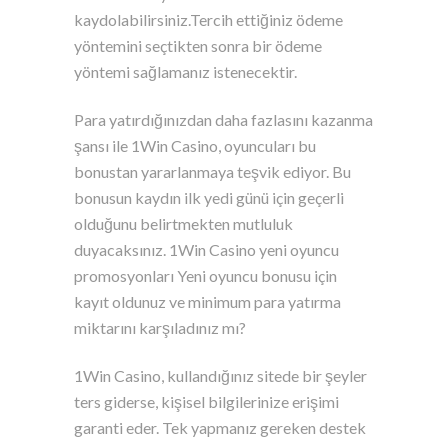
kaydolabilirsiniz.Tercih ettiğiniz ödeme
yöntemini seçtikten sonra bir ödeme
yöntemi sağlamanız istenecektir.
Para yatırdığınızdan daha fazlasını kazanma
şansı ile 1Win Casino, oyuncuları bu
bonustan yararlanmaya teşvik ediyor. Bu
bonusun kaydın ilk yedi günü için geçerli
olduğunu belirtmekten mutluluk
duyacaksınız. 1Win Casino yeni oyuncu
promosyonları Yeni oyuncu bonusu için
kayıt oldunuz ve minimum para yatırma
miktarını karşıladınız mı?
1Win Casino, kullandığınız sitede bir şeyler
ters giderse, kişisel bilgilerinize erişimi
garanti eder. Tek yapmanız gereken destek