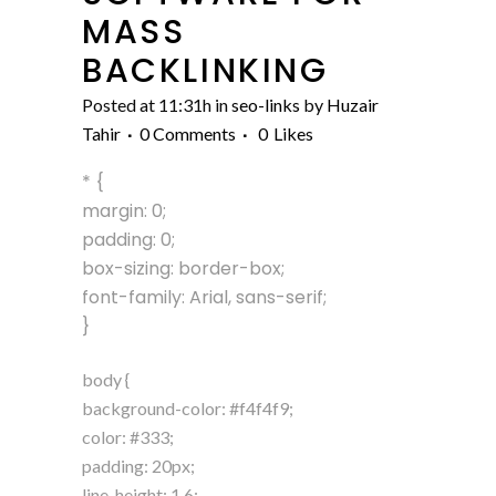
MASS
BACKLINKING
Posted at 11:31h
in
seo-links
by
Huzair
Tahir
0 Comments
0
Likes
* {
margin: 0;
padding: 0;
box-sizing: border-box;
font-family: Arial, sans-serif;
}
body {
background-color: #f4f4f9;
color: #333;
padding: 20px;
line-height: 1.6;