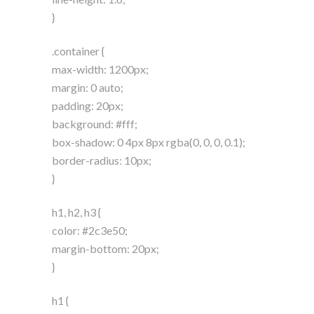
}
.container {
max-width: 1200px;
margin: 0 auto;
padding: 20px;
background: #fff;
box-shadow: 0 4px 8px rgba(0, 0, 0, 0.1);
border-radius: 10px;
}
h1, h2, h3 {
color: #2c3e50;
margin-bottom: 20px;
}
h1 {