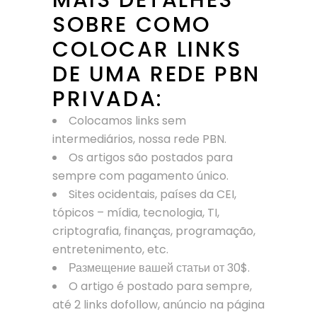
SOBRE COMO
COLOCAR LINKS
DE UMA REDE PBN
PRIVADA:
Colocamos links sem
intermediários, nossa rede PBN.
Os artigos são postados para
sempre com pagamento único.
Sites ocidentais, países da CEI,
tópicos – mídia, tecnologia, TI,
criptografia, finanças, programação,
entretenimento, etc.
Размещение вашей статьи от 30$.
O artigo é postado para sempre,
até 2 links dofollow, anúncio na página