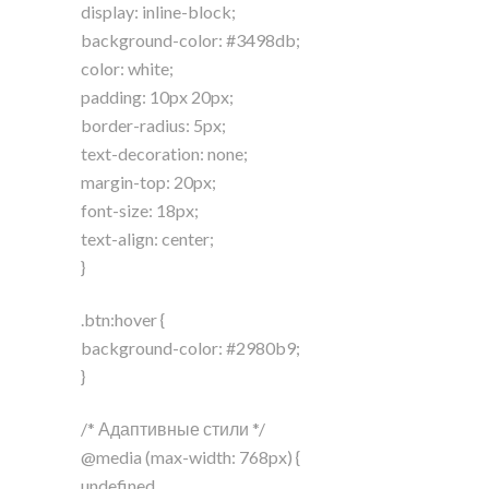
display: inline-block;
background-color: #3498db;
color: white;
padding: 10px 20px;
border-radius: 5px;
text-decoration: none;
margin-top: 20px;
font-size: 18px;
text-align: center;
}
.btn:hover {
background-color: #2980b9;
}
/* Адаптивные стили */
@media (max-width: 768px) {
undefined