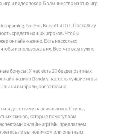
х игр и видеопокер. Большинство из этих игр
rogaming, NetEnt, Betsoft и IGT. Поскольку
ость средств наших игроков. Чтобы
кер онлайн-казино. Есть несколько
чтобы использовать их. Все, что вам нужно
ные бонусы! У нас есть 20 бездепозитных
нлайн-казино Banda у нас есть лучшие игры
ы вы ни выбрали, обязательно
ться десятками различных игр. Скины,
атных скинов, которые помогут вам
 аспектами онлайн-игр! Мы предлагаем
являетесь ли вы новичком или опытным