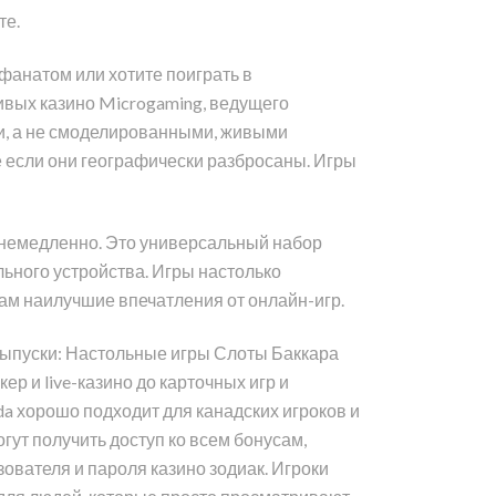
те.
фанатом или хотите поиграть в
ивых казино Microgaming, ведущего
и, а не смоделированными, живыми
е если они географически разбросаны. Игры
немедленно. Это универсальный набор
льного устройства. Игры настолько
вам наилучшие впечатления от онлайн-игр.
выпуски: Настольные игры Слоты Баккара
ер и live-казино до карточных игр и
da хорошо подходит для канадских игроков и
гут получить доступ ко всем бонусам,
вателя и пароля казино зодиак. Игроки