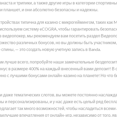
канаста и трипики, а также другие игры в категории спортивны
или планшет, и они абсолютно безопасны и надежны.
ойствах типична для казино с микрогеймингом, таких как Mic
 используем систему eCOGRA, чтобы гарантировать безопасн
в видеопокер, мы рекомендуем вам посетить раздел Видеопо
жество различных бонусов, но вы должны быть участником, 
спины, — это создать новую учетную запись в Banda.
ам лучше всего, попробуйте наши замечательные бездепозит
нус в размере 400% на каждый внесенный вами депозит! В о
ино с лучшими бонусами онлайн-казино на планете! Но что б
ли даже тематических слотов, вы можете постоянно наслажда
ьны и персонализированы, и у нас даже есть целый ряд беспл
едлагает так много возможностей, чтобы насладиться всеми
аилучшие впечатления от онлайн-игр, независимо от того, 