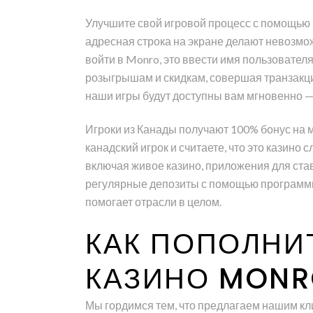
Улучшите свой игровой процесс с помощью
адресная строка на экране делают невозмо
войти в Monro, это ввести имя пользовател
розыгрышам и скидкам, совершая транзакции
наши игры будут доступны вам мгновенно — 
Игроки из Канады получают 100% бонус на м
канадский игрок и считаете, что это казино
включая живое казино, приложения для став
регулярные депозиты с помощью программы в
помогает отрасли в целом.
КАК ПОПОЛНИТ
КАЗИНО MON
Мы гордимся тем, что предлагаем нашим к