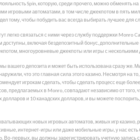
лояльность Spin, которую, среди прочего, можно обменять н
ми игровыми автоматами, в том числе джекпотом в пять ми
здел тому, чтобы побудить вас всегда выбирать лучшее для 
гут легко связаться с ними через службу поддержки Monro Ca
ам доступны, включая бездепозитный бонус, дополнительные
екпотом, многоуровневые джекпоты или игры с несколькими
ммы вашего депозита и может быть использована сразу же. 
аружили, что это главная сила этого казино. Несмотря на то,
омендует игрокам сделать, чтобы сделать процесс еще боле
сов, предлагаемых в Monro, совпадают независимо от того, 
х долларов и 10 канадских долларов, и вы можете поспорить
ватывающих новых игровых автоматов, живых игр казино, ру
сивные, интернет-игры или даже мобильные игры, у нас ест
o. Во-первых, вы должны зарегистрировать учетную запись 