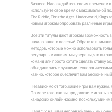
бизнесе. Наслаждайтесь своим временем в о
используйте свое время с максимальной пользой
The Riddle, Thru the Ages, Underworld, Kings
новым игрокам опробовать различные игры и
Все эти титулы дают игрокам возможность в
начало вашего веселья!. Обратите внимание
методов, которые можно использовать толь
регулярным акциям, мы уверены, что вы за
команд или просто хотите сделать ставку б
объединились с лучшими технологическими 
казино, которое обеспечит вам бесконечный
Независимо от того, какие игры вам нужны,
По мере того, как вы продолжаете играть в 
канадских онлайн-казино, поскольку минима
Наряду с нашими непревзойденными бонусам