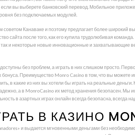
, если вы выберете банковский перевод. Мобильное прилож
ровня без подключаемых модулей.
 советом Канаваке и поэтому предлагает более широкий вы
тво сайта после того, как его купила трудолюбивая команда.
, так и некоторые новые инновационные и захватывающие в
оступны без проблем, а играть в них слишком просто. Перв
бонуса. Преимущество Monro Casino в том, что вы можете иг
ть, в какие из них вы хотели бы играть на реальные деньги. 
надежно, а в MonroCasino их метод хранения безопасен. Мы 
льность в азартных играх онлайн всегда безопасна, всегда 
ГРАТЬ В КАЗИНО MO
ganadores» и выдается мгновенными деньгами без необходимо