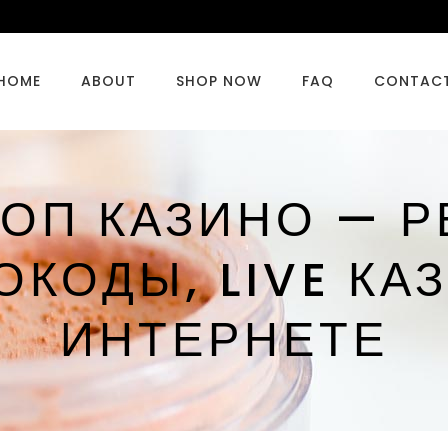
HOME
ABOUT
SHOP NOW
FAQ
CONTAC
ОП КАЗИНО — 
КОДЫ, LIVE КА
ИНТЕРНЕТЕ