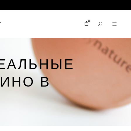
0
T
РЕАЛЬНЫЕ
ЗИНО В