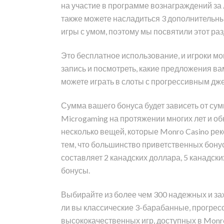
на участие в программе вознаграждений за 
также можете насладиться 3 дополнительны
игры с умом, поэтому мы посвятили этот ра
Это бесплатное использование, и игроки мо
запись и посмотреть, какие предложения в
можете играть в слоты с прогрессивным дж
Сумма вашего бонуса будет зависеть от су
Microgaming на протяжении многих лет и обн
несколько вещей, которые Monro Casino рек
тем, что большинство приветственных бону
составляет 2 канадских доллара, 5 канадски
бонусы.
Выбирайте из более чем 300 надежных и зах
ли вы классические 3-барабанные, прогрес
высококачественных игр, доступных в Monr