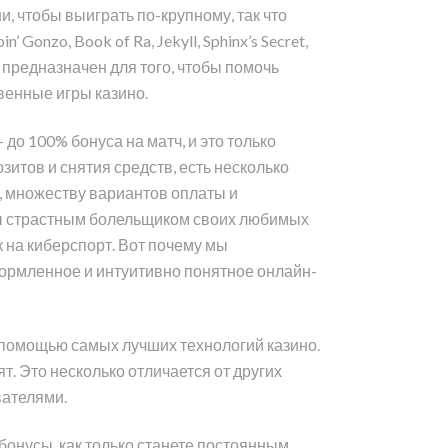
, чтобы выиграть по-крупному, так что
 Gonzo, Book of Ra, Jekyll, Sphinx’s Secret,
са предназначен для того, чтобы помочь
венные игры казино.
до 100% бонуса на матч, и это только
итов и снятия средств, есть несколько
, множеству вариантов оплаты и
вы страстным болельщиком своих любимых
к на киберспорт. Вот почему мы
ормленное и интуитивно понятное онлайн-
с помощью самых лучших технологий казино.
т. Это несколько отличается от других
вателями.
онусы, как только станете постоянным