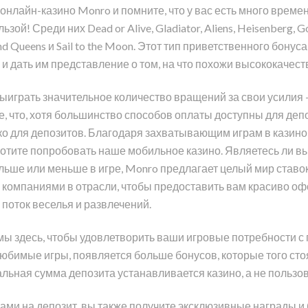
нлайн-казино Monro и помните, что у вас есть много времени
! Среди них Dead or Alive, Gladiator, Aliens, Heisenberg, Goin’
 and Queens и Sail to the Moon. Этот тип приветственного бону
 дать им представление о том, на что похожи высококачест
ыиграть значительное количество вращений за свои усилия – 
, что, хотя большинство способов оплаты доступны для депоз
ко для депозитов. Благодаря захватывающим играм в казино
хотите попробовать наше мобильное казино. Являетесь ли 
ольше или меньше в игре, Monro предлагает целый мир ставо
компаниями в отрасли, чтобы предоставить вам красиво оф
 поток веселья и развлечений.
 мы здесь, чтобы удовлетворить ваши игровые потребности 
любимые игры, появляется больше бонусов, которые того стоя
льная сумма депозита устанавливается казино, а не пользо
и на депозит, вы также получите эксклюзивные награды и б