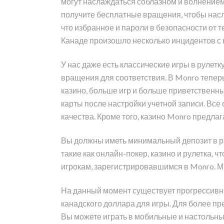
могут наслаждаться соблазном и волнением,
получите бесплатные вращения, чтобы насл
что избранное и пароли в безопасности от те
Канаде произошло несколько инцидентов с
У нас даже есть классические игры в рулет
вращения для соответствия. В Monro теперь
казино, больше игр и больше приветственны
карты после настройки учетной записи. Вс
качества. Кроме того, казино Monro предла
Вы должны иметь минимальный депозит в ра
такие как онлайн-покер, казино и рулетка,
игрокам, зарегистрировавшимся в Monro. М
На данный момент существует прогрессивный
канадского доллара для игры. Для более пре
Вы можете играть в мобильные и настольные