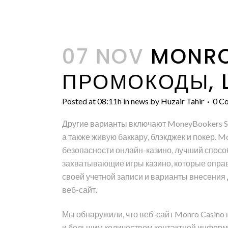
07 NOV
MONRO
ПРОМОКОДЫ, L
Posted at 08:11h
in
news
by
Huzair Tahir
0 C
Другие варианты включают MoneyBookers Skri
а также живую баккару, блэкджек и покер. 
безопасности онлайн-казино, лучший спосо
захватывающие игры казино, которые оправ
своей учетной записи и варианты внесения 
веб-сайт.
Мы обнаружили, что веб-сайт Monro Casino
и большим количеством контактной информац