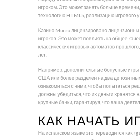
игроком. Это может занять больше времени
технологию HTML5, реализацию игрового у
Казино Monro лицензировано лицензионным
игроков. Это может повлиять на общее качес
классических игровых автоматов прошлого
лет.
Например, дополнительные бонусные игры д
США или более разделен на два депозитных 
ознакомиться с ними, чтобы попытаться реши
должны убедиться, что их деньги хранятся 
крупные банки, гарантируя, что ваша деяте
КАК НАЧАТЬ И
На испанском языке это переводится как «