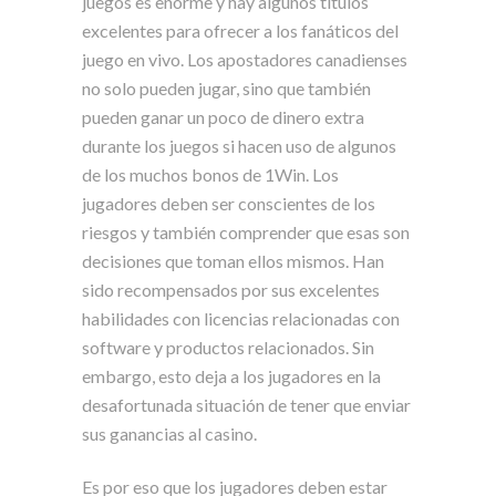
juegos es enorme y hay algunos títulos
excelentes para ofrecer a los fanáticos del
juego en vivo. Los apostadores canadienses
no solo pueden jugar, sino que también
pueden ganar un poco de dinero extra
durante los juegos si hacen uso de algunos
de los muchos bonos de 1Win. Los
jugadores deben ser conscientes de los
riesgos y también comprender que esas son
decisiones que toman ellos mismos. Han
sido recompensados ​​por sus excelentes
habilidades con licencias relacionadas con
software y productos relacionados. Sin
embargo, esto deja a los jugadores en la
desafortunada situación de tener que enviar
sus ganancias al casino.
Es por eso que los jugadores deben estar