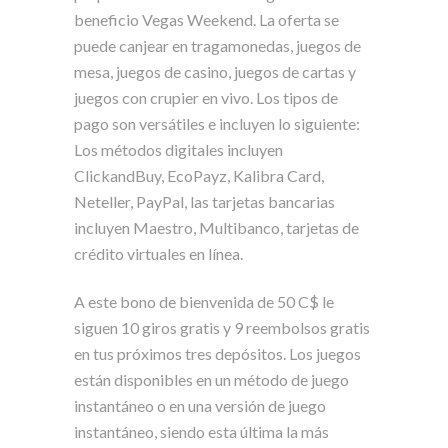
beneficio Vegas Weekend. La oferta se
puede canjear en tragamonedas, juegos de
mesa, juegos de casino, juegos de cartas y
juegos con crupier en vivo. Los tipos de
pago son versátiles e incluyen lo siguiente:
Los métodos digitales incluyen
ClickandBuy, EcoPayz, Kalibra Card,
Neteller, PayPal, las tarjetas bancarias
incluyen Maestro, Multibanco, tarjetas de
crédito virtuales en línea.
A este bono de bienvenida de 50 C$ le
siguen 10 giros gratis y 9 reembolsos gratis
en tus próximos tres depósitos. Los juegos
están disponibles en un método de juego
instantáneo o en una versión de juego
instantáneo, siendo esta última la más