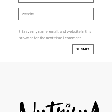
Save my name, email, and website in this
browser for the next time I comment.