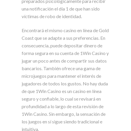
preparados psicológicamente para recibir
una notificación el día 1 de que han sido
víctimas de robo de identidad.
Encontrará el mismo casino en línea de Gold
Coast que se adapte a sus preferencias. En
consecuencia, puede depositar dinero de
forma segura en su cuenta de 1Win Casino y
jugar un poco antes de compartir sus datos
bancarios. También ofrece una gama de
microjuegos para mantener el interés de
jugadores de todos los gustos. No hay duda
de que 1Win Casino es un casino en línea
seguro y confiable, lo cual se revisará en
profundidad a lo largo de esta revisión de
1Win Casino. Sin embargo, la sensación de
los juegos en sí sigue siendo tradicional e
intuitiva.