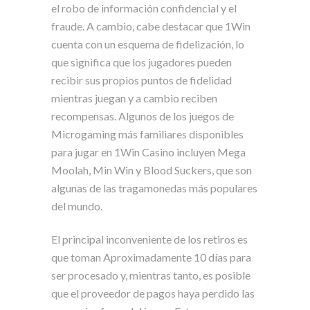
el robo de información confidencial y el
fraude. A cambio, cabe destacar que 1Win
cuenta con un esquema de fidelización, lo
que significa que los jugadores pueden
recibir sus propios puntos de fidelidad
mientras juegan y a cambio reciben
recompensas. Algunos de los juegos de
Microgaming más familiares disponibles
para jugar en 1Win Casino incluyen Mega
Moolah, Min Win y Blood Suckers, que son
algunas de las tragamonedas más populares
del mundo.
El principal inconveniente de los retiros es
que toman Aproximadamente 10 días para
ser procesado y, mientras tanto, es posible
que el proveedor de pagos haya perdido las