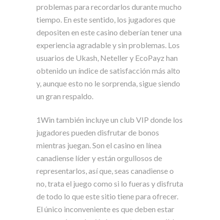
problemas para recordarlos durante mucho
tiempo. En este sentido, los jugadores que
depositen en este casino deberían tener una
experiencia agradable y sin problemas. Los
usuarios de Ukash, Neteller y EcoPayz han
obtenido un índice de satisfacción más alto
y, aunque esto no le sorprenda, sigue siendo
un gran respaldo.
1Win también incluye un club VIP donde los
jugadores pueden disfrutar de bonos
mientras juegan. Son el casino en línea
canadiense líder y están orgullosos de
representarlos, así que, seas canadiense o
no, trata el juego como si lo fueras y disfruta
de todo lo que este sitio tiene para ofrecer.
El único inconveniente es que deben estar