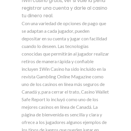
1Win casino gratis, ver si vale la pena
registrar una cuenta y darle al casino
tu dinero real.
Con una variedad de opciones de pago que
se adaptan a cada jugador, pueden
depositar en su cuenta y jugar con facilidad
cuando lo deseen. Las tecnologías
conocidas que permitirán al jugador realizar
retiros de manera rápida y confiable
incluyen 1Win Casino ha sido incluido en la
revista Gambling Online Magazine como
uno de los casinos en línea más seguros de
Canadá y, para cerrar el trato, Casino Wallet
Safe Report lo incluyó como uno de los
mejores casinos en línea de Canadá. La
página de bienvenida es sencilla y clara y
ofrece a los jugadores algunos ejemplos de
los tipos de juegos que pueden jugar en