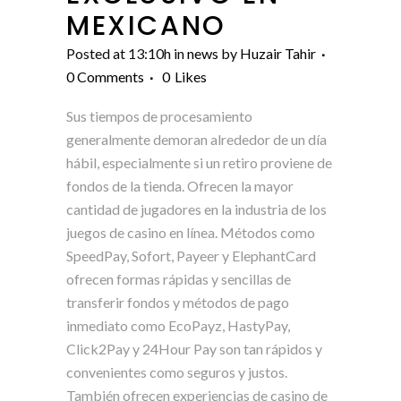
MEXICANO
Posted at 13:10h
in
news
by
Huzair Tahir
0 Comments
0
Likes
Sus tiempos de procesamiento
generalmente demoran alrededor de un día
hábil, especialmente si un retiro proviene de
fondos de la tienda. Ofrecen la mayor
cantidad de jugadores en la industria de los
juegos de casino en línea. Métodos como
SpeedPay, Sofort, Payeer y ElephantCard
ofrecen formas rápidas y sencillas de
transferir fondos y métodos de pago
inmediato como EcoPayz, HastyPay,
Click2Pay y 24Hour Pay son tan rápidos y
convenientes como seguros y justos.
También ofrecen experiencias de casino de