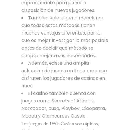
impresionante para poner a
disposición de nuevos jugadores.
También vale la pena mencionar
que todos estos métodos tienen
muchas ventajas diferentes, por lo
que es mejor investigar lo más posible
antes de decidir qué método se
adapta mejor a sus necesidades.
Además, existe una amplia
selección de juegos en línea para que
disfruten los jugadores de casinos en
línea.
El casino también cuenta con
juegos como Secrets of Atlantis,
NetKeeper, Xuxa, Playboy, Cleopatra,
Macau y Glamourous Gussie.
Los juegos de 1Win Casino son rápidos,