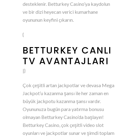
desteklenir. Betturkey Casino’ya kaydolun
ve bir dizi heyecan verici kumarhane
oyununun keyfini çıkarın.
{
BETTURKEY CANLI
TV AVANTAJLARI
|}
Çok çeşitli artan jackpotlar ve devasa Mega
Jackpot’u kazanma şansı ile her zaman en
büyük jackpotu kazanma şansı vardır.
Oyununuza bugün para yatırma bonusu
olmayan Betturkey Casino’da başlayın!
Betturkey Casino, çok çeşitli video slot
oyunları ve jackpotlar sunar ve şimdi toplam