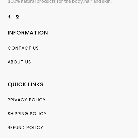
100% natural products for the body, hair and skin.
INFORMATION
CONTACT US
ABOUT US
QUICK LINKS
PRIVACY POLICY
SHIPPING POLICY
REFUND POLICY