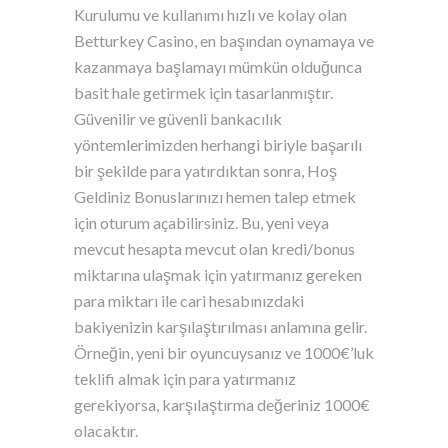
Kurulumu ve kullanımı hızlı ve kolay olan
Betturkey Casino, en başından oynamaya ve
kazanmaya başlamayı mümkün olduğunca
basit hale getirmek için tasarlanmıştır.
Güvenilir ve güvenli bankacılık
yöntemlerimizden herhangi biriyle başarılı
bir şekilde para yatırdıktan sonra, Hoş
Geldiniz Bonuslarınızı hemen talep etmek
için oturum açabilirsiniz. Bu, yeni veya
mevcut hesapta mevcut olan kredi/bonus
miktarına ulaşmak için yatırmanız gereken
para miktarı ile cari hesabınızdaki
bakiyenizin karşılaştırılması anlamına gelir.
Örneğin, yeni bir oyuncuysanız ve 1000€’luk
teklifi almak için para yatırmanız
gerekiyorsa, karşılaştırma değeriniz 1000€
olacaktır.