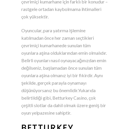
çevrimiçi kumarhane için farklı bir konudur –
rastgele ortadan kaybolmama ihtimalleri
çok yüksektir.
Oyuncular, para yatırma işlemine
katılmadan önce her zaman seçtikleri
çevrimiçi kumarhanede sunulan tüm
oyunlara aşina olduklarından emin olmalıdır.
Belirli oyunları nasıl oynayacağınızdan emin
değilseniz, başlamadan önce sunulan tüm
oyunlara aşina olmanız iyi bir fikirdir. Aynı
şekilde, gerçek parayla oynamayı
düşünüyorsanız bu önemlidir.Yukarıda
belirtildiği gibi, Betturkey Casino, çok
çeşitli slotlar da dahil olmak üzere geniş bir
oyun yelpazesine sahiptir.
BETTURKEY