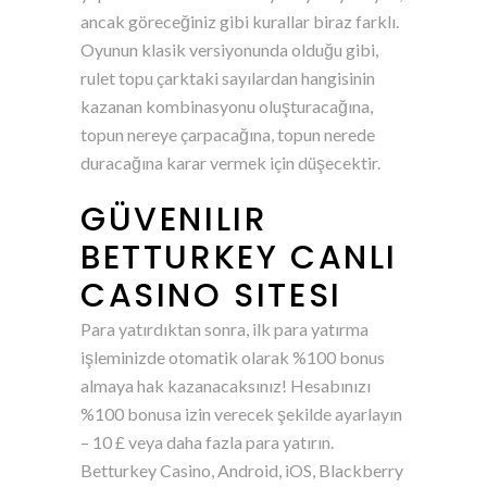
ancak göreceğiniz gibi kurallar biraz farklı.
Oyunun klasik versiyonunda olduğu gibi,
rulet topu çarktaki sayılardan hangisinin
kazanan kombinasyonu oluşturacağına,
topun nereye çarpacağına, topun nerede
duracağına karar vermek için düşecektir.
GÜVENILIR
BETTURKEY CANLI
CASINO SITESI
Para yatırdıktan sonra, ilk para yatırma
işleminizde otomatik olarak %100 bonus
almaya hak kazanacaksınız! Hesabınızı
%100 bonusa izin verecek şekilde ayarlayın
– 10 £ veya daha fazla para yatırın.
Betturkey Casino, Android, iOS, Blackberry