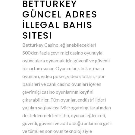
BETTURKEY
GÜNCEL ADRES
İLLEGAL BAHIS
SITESI
Betturkey Casino, eğlenebilecekleri
500’den fazla çevrimiçi casino oyunuyla
oyunculara oynamak için güvenli ve güvenli
bir ortam sunar. Oyuncular, slotlar, masa
oyunları, video poker, video slotları, spor
bahisleri ve canlı casino oyunları içeren
çevrimiçi casino oyunlarının keyfini
çıkarabilirler. Tüm oyunlar, endüstri lideri
yazılım sağlayıcısı Microgaming tarafından
desteklenmektedir; bu, oyunun eğlenceli,
güvenli, güvenli ve adil olduğu anlamına gelir
ve tümü en son oyun teknolojisiyle