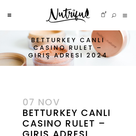
2
BETTURKEY CANLI
CASINO RULET –
GIRIŞ ADRESI 2024
07 NOV
BETTURKEY CANLI
CASINO RULET –
GIRIŞ ADRESI