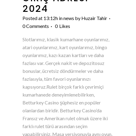
2024
Posted at 13:12h
in
news
by
Huzair Tahir
0 Comments
0
Likes
Slotlarımız, klasik kumarhane oyunlarımız,
atari oyunlarımız, kart oyunlarımız, bingo
oyunlarımız, kazı kazan kartları ve daha
fazlası var. Gerçek nakit ve depozitosuz
bonuslar, ücretsiz döndürmeler ve daha
fazlasıyla, tüm favori oyunlarınızı
kapsıyoruz.Rulet birçok farklı çevrimiçi
kumarhanede deneyimlenebilirken,
Betturkey Casino şüphesiz en popüler
olanlardan biridir. Betturkey Casino’da
Fransız ve Amerikan rulet olmak üzere iki
farklı rulet türü arasından seçim
yapabilirsiniz. Masa versiyonuyla aynı oyun,