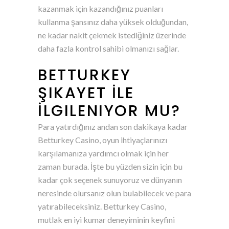
kazanmak için kazandığınız puanları
kullanma şansınız daha yüksek olduğundan,
ne kadar nakit çekmek istediğiniz üzerinde
daha fazla kontrol sahibi olmanızı sağlar.
BETTURKEY
ŞIKAYET İLE
İLGILENIYOR MU?
Para yatırdığınız andan son dakikaya kadar
Betturkey Casino, oyun ihtiyaçlarınızı
karşılamanıza yardımcı olmak için her
zaman burada. İşte bu yüzden sizin için bu
kadar çok seçenek sunuyoruz ve dünyanın
neresinde olursanız olun bulabilecek ve para
yatırabileceksiniz. Betturkey Casino,
mutlak en iyi kumar deneyiminin keyfini