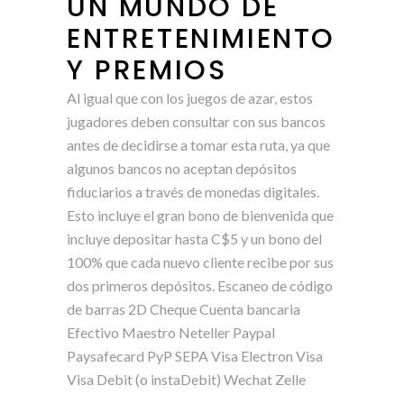
UN MUNDO DE
ENTRETENIMIENTO
Y PREMIOS
Al igual que con los juegos de azar, estos
jugadores deben consultar con sus bancos
antes de decidirse a tomar esta ruta, ya que
algunos bancos no aceptan depósitos
fiduciarios a través de monedas digitales.
Esto incluye el gran bono de bienvenida que
incluye depositar hasta C$5 y un bono del
100% que cada nuevo cliente recibe por sus
dos primeros depósitos. Escaneo de código
de barras 2D Cheque Cuenta bancaria
Efectivo Maestro Neteller Paypal
Paysafecard PyP SEPA Visa Electron Visa
Visa Debit (o instaDebit) Wechat Zelle