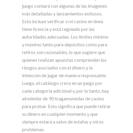
juego contará con algunas de las imágenes
más detalladas y lanzamientos exitosos.
Esto incluye verificar si el casino en línea
tiene licencia y está regulado por las
autoridades adecuadas. Los límites mínimo
y máximo tanto para depósitos como para
retiros son razonables, lo que sugiere que
quienes realizan apuestas comprenden los
riesgos asociados con el dinero y la
intención de jugar de manera responsable.
Luego, el catálogo crece en un juego por
cada categoría adicional y, por lo tanto, hay
alrededor de 90 tragamonedas de casino
para probar. Esto significa que puede retirar
su dinero en cualquier momento y que
siempre estará a salvo de estafas y otros
problemas.