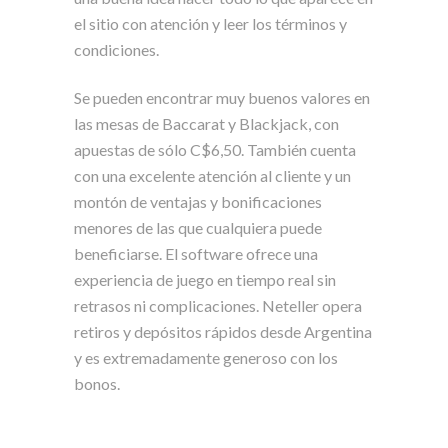
el sitio con atención y leer los términos y
condiciones.
Se pueden encontrar muy buenos valores en
las mesas de Baccarat y Blackjack, con
apuestas de sólo C$6,50. También cuenta
con una excelente atención al cliente y un
montón de ventajas y bonificaciones
menores de las que cualquiera puede
beneficiarse. El software ofrece una
experiencia de juego en tiempo real sin
retrasos ni complicaciones. Neteller opera
retiros y depósitos rápidos desde Argentina
y es extremadamente generoso con los
bonos.