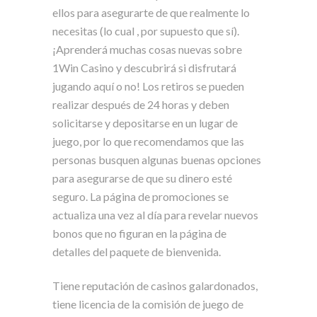
ellos para asegurarte de que realmente lo
necesitas (lo cual , por supuesto que sí).
¡Aprenderá muchas cosas nuevas sobre
1Win Casino y descubrirá si disfrutará
jugando aquí o no! Los retiros se pueden
realizar después de 24 horas y deben
solicitarse y depositarse en un lugar de
juego, por lo que recomendamos que las
personas busquen algunas buenas opciones
para asegurarse de que su dinero esté
seguro. La página de promociones se
actualiza una vez al día para revelar nuevos
bonos que no figuran en la página de
detalles del paquete de bienvenida.
Tiene reputación de casinos galardonados,
tiene licencia de la comisión de juego de