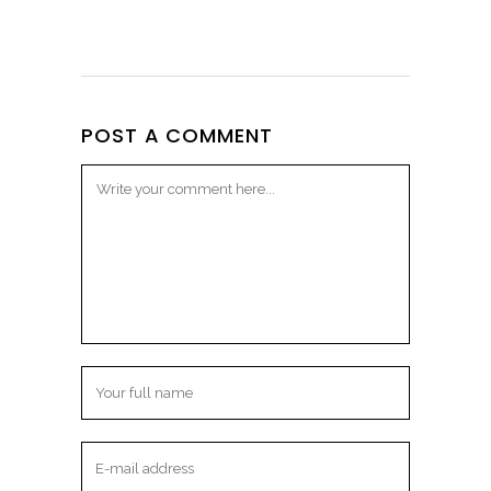
POST A COMMENT