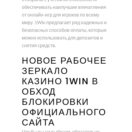
обеспечивать наилучшие впечатления
от онлайн-игр для игроков по всему
миру. 1Win предлагает ряд надежных и
безопасных способов оплаты, которые
можно использовать для депозитов и
снятия средств.
НОВОЕ РАБОЧЕЕ
ЗЕРКАЛО
КАЗИНО 1WIN В
ОБХОД
БЛОКИРОВКИ
ОФИЦИАЛЬНОГО
САЙТА
Что бы вы ни выбрали, обязательно