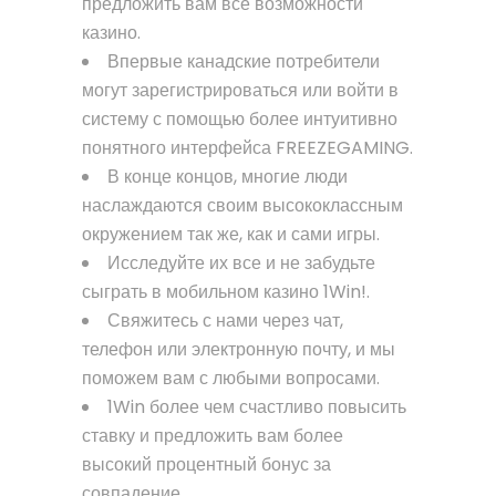
предложить вам все возможности
казино.
Впервые канадские потребители
могут зарегистрироваться или войти в
систему с помощью более интуитивно
понятного интерфейса FREEZEGAMING.
В конце концов, многие люди
наслаждаются своим высококлассным
окружением так же, как и сами игры.
Исследуйте их все и не забудьте
сыграть в мобильном казино 1Win!.
Свяжитесь с нами через чат,
телефон или электронную почту, и мы
поможем вам с любыми вопросами.
1Win более чем счастливо повысить
ставку и предложить вам более
высокий процентный бонус за
совпадение.