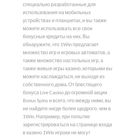
специально разработанные для
использования на мобильных
устройствах и планшетах, и вы также
можете использовать все свои
бонусные кредиты на них. Вы
обнаружите, что 1Win предлагает
множество игр и игровых автоматов, а
также множество настольных игр, а
также живые игры казино, которыми вы
можете наслаждаться, не выходя из
собственного дома. От блестящего
бонуса Live Casino до огромной акции
Bonus Spins и всего, что между ними, вы
не найдете нигде более щедрого, чем в
1Win. Например, при попытке
зарегистрироваться на странице входа
в казино 1Win игроки не могут