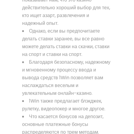
действительно хороший выбор для тех,
кто ищет азарт, развлечения и
надежный опыт.
Однако, если вы предпочитаете
делать ставки заранее, вы все равно
можете делать ставки на скачки, ставки
на спорт и ставки на спорт.
Благодаря безопасному, надежному
и мгновенному процессу ввода и
вывода средств 1Win позволяет вам
наслаждаться веселым и
увлекательным онлайн-казино.
1Win также предлагает блэкджек,
рулетку, видеопокер и многое другое.
Что касается бонусов на депозит,
основные платежные бонусы
распределяются по трем методам.