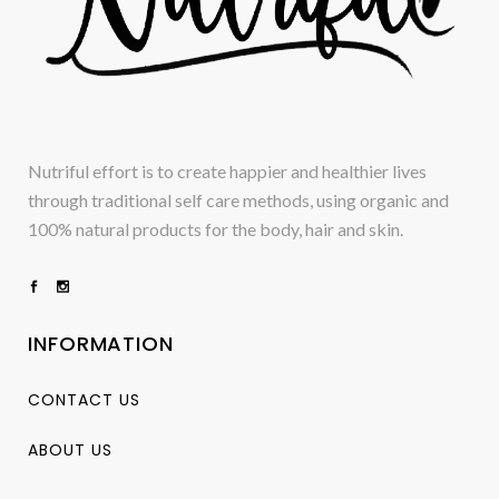
Nutriful effort is to create happier and healthier lives
through traditional self care methods, using organic and
100% natural products for the body, hair and skin.
INFORMATION
CONTACT US
ABOUT US