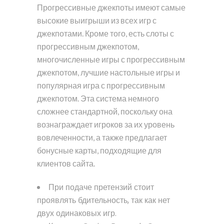
Прогрессивные джекпоты имеют самые
высокие выигрыши из всех игр с
джекпотами. Кроме того, есть слоты с
прогрессивным джекпотом,
многочисленные игры с прогрессивным
джекпотом, лучшие настольные игры и
популярная игра с прогрессивным
джекпотом. Эта система немного
сложнее стандартной, поскольку она
вознаграждает игроков за их уровень
вовлеченности, а также предлагает
бонусные карты, подходящие для
клиентов сайта.
При подаче претензий стоит
проявлять бдительность, так как нет
двух одинаковых игр.