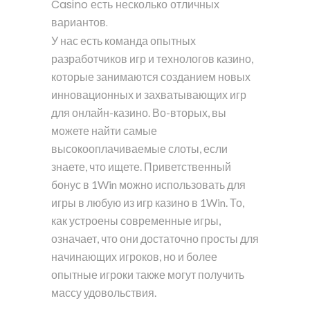
Casino есть несколько отличных
вариантов.
У нас есть команда опытных
разработчиков игр и технологов казино,
которые занимаются созданием новых
инновационных и захватывающих игр
для онлайн-казино. Во-вторых, вы
можете найти самые
высокооплачиваемые слоты, если
знаете, что ищете. Приветственный
бонус в 1Win можно использовать для
игры в любую из игр казино в 1Win. То,
как устроены современные игры,
означает, что они достаточно просты для
начинающих игроков, но и более
опытные игроки также могут получить
массу удовольствия.