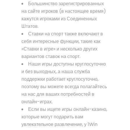
Большинство зарегистрированных
на сайте игроков (в настоящее время)
кажутся игроками из Соединенных
Штатов.
Ставки на спорт также включают в
себя интересные функции, такие как
«Ставки в игре» и несколько других
вариантов ставок на спорт.
Наши игры доступны круглосуточно
и без выходных, а наша служба
поддержки работает круглосуточно,
поэтому вы можете всегда полагайтесь
на нас для ваших потребностей в
онлайн-играх.
Если вы ищете игры онлайн-казино,
которые могут подарить вам
увлекательное развлечение, у 1Win