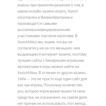
важны при принятии решения о том, в
каком онлайн-казино играть. Капот
изготовлен в Великобритании и
производится самыми
высококвалифицированными
участниками торговли капотами. В
SlotsMillion мы знаем, что вы не
согласитесь ни на что меньшее, чем
выдающиеся интернет-казино, поэтому
лучшие сайты с бинарными игровыми
автоматами и игры можно найти на
SlotsMillion. В отличие от других казино,
1Win — это не просто еще один сайт для
вас как игрока. Поскольку количество
раз, которое игрок может вывести свои
средства, не ограничено, на самом деле
нет причин не использовать этот метод.