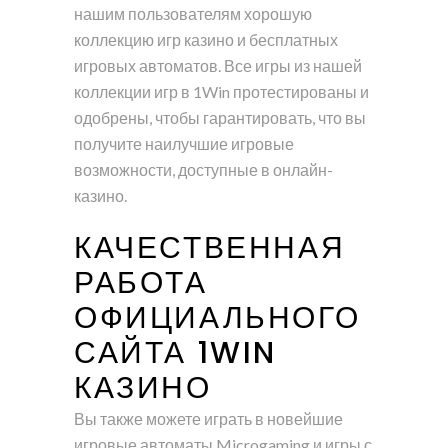
нашим пользователям хорошую
коллекцию игр казино и бесплатных
игровых автоматов. Все игры из нашей
коллекции игр в 1Win протестированы и
одобрены, чтобы гарантировать, что вы
получите наилучшие игровые
возможности, доступные в онлайн-
казино.
КАЧЕСТВЕННАЯ
РАБОТА
ОФИЦИАЛЬНОГО
САЙТА 1WIN
КАЗИНО
Вы также можете играть в новейшие
игровые автоматы Microgaming и игры с