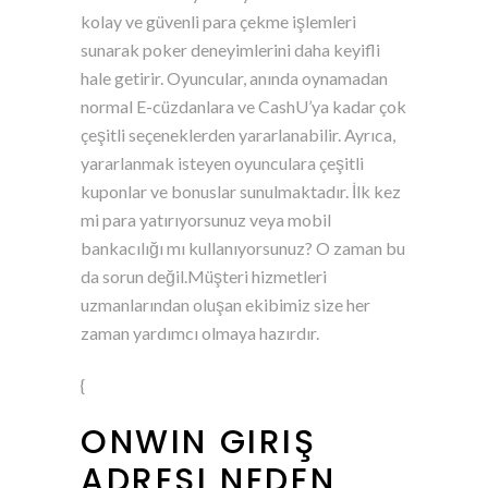
kolay ve güvenli para çekme işlemleri
sunarak poker deneyimlerini daha keyifli
hale getirir. Oyuncular, anında oynamadan
normal E-cüzdanlara ve CashU’ya kadar çok
çeşitli seçeneklerden yararlanabilir. Ayrıca,
yararlanmak isteyen oyunculara çeşitli
kuponlar ve bonuslar sunulmaktadır. İlk kez
mi para yatırıyorsunuz veya mobil
bankacılığı mı kullanıyorsunuz? O zaman bu
da sorun değil.Müşteri hizmetleri
uzmanlarından oluşan ekibimiz size her
zaman yardımcı olmaya hazırdır.
{
ONWIN GIRIŞ
ADRESI NEDEN