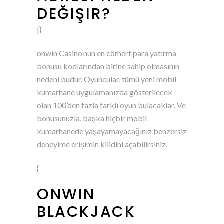
DEĞIŞIR?
|}
onwin Casino’nun en cömert para yatırma
bonusu kodlarından birine sahip olmasının
nedeni budur. Oyuncular, tümü yeni mobil
kumarhane uygulamanızda gösterilecek
olan 100’den fazla farklı oyun bulacaklar. Ve
bonusunuzla, başka hiçbir mobil
kumarhanede yaşayamayacağınız benzersiz
deneyime erişimin kilidini açabilirsiniz.
{
ONWIN
BLACKJACK