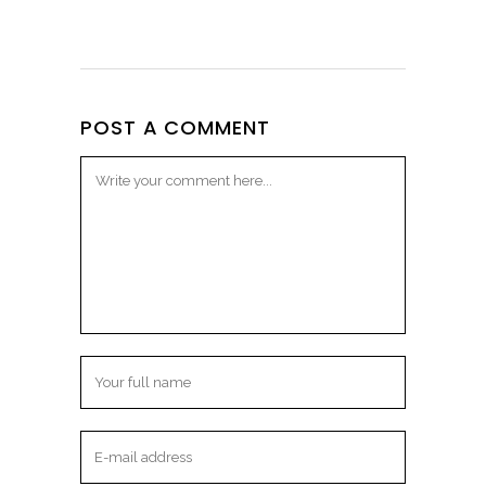
POST A COMMENT