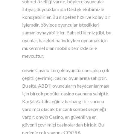
sohbet özelliği vardır, böylece oyuncular
ihtiyaç duyduklarında Destek ekibimizle
konuşabilirler. Bu nispeten hızlı ve kolay bir
işlemdir, böylece oyuncular istedikleri
zaman oynayabilirler. Bahsettiğimiz gibi, bu
oyunlar, hareket halindeyken oynamak için
mükemmel olan mobil sitemizde bile
mevcuttur.
onwin Casino, birçok oyun türüne sahip çok
çeşitli çevrimiçi casino oyunlarına sahiptir.
Bu site, ABD’li oyuncuların heyecanlanması
için birçok popüler casino oyununa sahiptir.
Karşılaşabileceğiniz herhangi bir soruna
yardımcı olacak bir canlı sohbet seçeneği
vardır. onwin Casino, en güvenli ve en
güvenli çevrimiçi casinolardan biridir. Bu
nedenle çok saygın eCOGRA