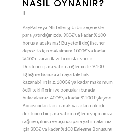
NASIL OYNANIR?
|}
PayPal veya NETeller gibi bir seçenekle
para yatırdığınızda, 300€’ya kadar %100
bonus alacaksınız! Bu yeterli değilse, her
depozito için maksimum 1000€’ya kadar
%400’e varan ilave bonuslar vardır.
Dördüncü para yatırma işleminde %100
Eşleşme Bonusu almaya bile hak
kazanabilirsiniz. 1000€’ya kadar maksimum
ödül tekliflerini ve bonusları burada
bulacaksınız. 400€’ya kadar %100 Eşleşme
Bonusundan tam olarak yararlanmak için
dördüncü bir para yatırma işlemi yapmanıza
rağmen, ikinci ve üçüncü para yatırmalarınız
için 300€’ya kadar %100 Eşleşme Bonusunu