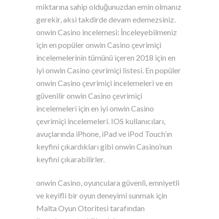
miktarına sahip olduğunuzdan emin olmanız
gerekir, aksi takdirde devam edemezsiniz.
onwin Casino incelemesi: İnceleyebilmeniz
için en popüler onwin Casino çevrimiçi
incelemelerinin tümünü içeren 2018 için en
iyi onwin Casino çevrimiçi listesi. En popüler
onwin Casino çevrimiçi incelemeleri ve en
güvenilir onwin Casino çevrimiçi
incelemeleri için en iyi onwin Casino
çevrimiçi incelemeleri. IOS kullanıcıları,
avuçlarında iPhone, iPad ve iPod Touch’ın
keyfini çıkardıkları gibi onwin Casino’nun
keyfini çıkarabilirler.
onwin Casino, oyunculara güvenli, emniyetli
ve keyifli bir oyun deneyimi sunmak için
Malta Oyun Otoritesi tarafından