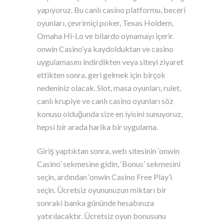
yapıyoruz. Bu canlı casino platformu, beceri
oyunları, çevrimiçi poker, Texas Holdem,
Omaha Hi-Lo ve bilardo oynamayı içerir.
onwin Casino’ya kaydolduktan ve casino
uygulamasını indirdikten veya siteyi ziyaret
ettikten sonra, geri gelmek için birçok
nedeniniz olacak. Slot, masa oyunları, rulet,
canlı krupiye ve canlı casino oyunları söz
konusu olduğunda size en iyisini sunuyoruz,
hepsi bir arada harika bir uygulama.
Giriş yaptıktan sonra, web sitesinin ‘onwin
Casino’ sekmesine gidin, ‘Bonus’ sekmesini
seçin, ardından ‘onwin Casino Free Play’i
seçin. Ücretsiz oyununuzun miktarı bir
sonraki banka gününde hesabınıza
yatırılacaktır. Ücretsiz oyun bonusunu