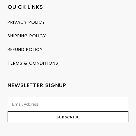
QUICK LINKS
PRIVACY POLICY
SHIPPING POLICY
REFUND POLICY
TERMS & CONDITIONS
NEWSLETTER SIGNUP