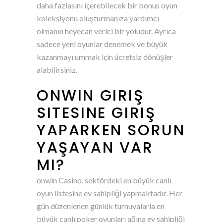
daha fazlasını içerebilecek bir bonus oyun
koleksiyonu oluşturmanıza yardımcı
olmanın heyecan verici bir yoludur. Ayrıca
sadece yeni oyunlar denemek ve büyük
kazanmayı ummak için ücretsiz dönüşler
alabilirsiniz.
ONWIN GIRIŞ
SITESINE GIRIŞ
YAPARKEN SORUN
YAŞAYAN VAR
MI?
onwin Casino, sektördeki en büyük canlı
oyun listesine ev sahipliği yapmaktadır. Her
gün düzenlenen günlük turnuvalarla en
büyük canlı poker oyunları ağına ev sahipliği