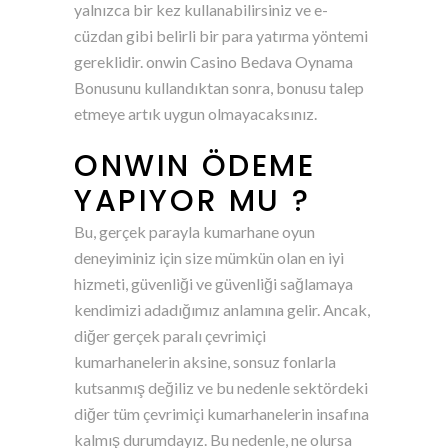
yalnızca bir kez kullanabilirsiniz ve e-
cüzdan gibi belirli bir para yatırma yöntemi
gereklidir. onwin Casino Bedava Oynama
Bonusunu kullandıktan sonra, bonusu talep
etmeye artık uygun olmayacaksınız.
ONWIN ÖDEME
YAPIYOR MU ?
Bu, gerçek parayla kumarhane oyun
deneyiminiz için size mümkün olan en iyi
hizmeti, güvenliği ve güvenliği sağlamaya
kendimizi adadığımız anlamına gelir. Ancak,
diğer gerçek paralı çevrimiçi
kumarhanelerin aksine, sonsuz fonlarla
kutsanmış değiliz ve bu nedenle sektördeki
diğer tüm çevrimiçi kumarhanelerin insafına
kalmış durumdayız. Bu nedenle, ne olursa