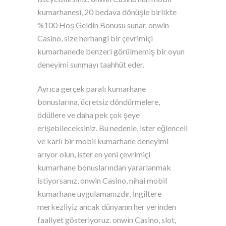
kumarhanesi, 20 bedava dönüşle birlikte
%100 Hoş Geldin Bonusu sunar. onwin
Casino, size herhangi bir çevrimiçi
kumarhanede benzeri görülmemiş bir oyun
deneyimi sunmayı taahhüt eder.
Ayrıca gerçek paralı kumarhane
bonuslarına, ücretsiz döndürmelere,
ödüllere ve daha pek çok şeye
erişebileceksiniz. Bu nedenle, ister eğlenceli
ve karlı bir mobil kumarhane deneyimi
arıyor olun, ister en yeni çevrimiçi
kumarhane bonuslarından yararlanmak
istiyorsanız, onwin Casino, nihai mobil
kumarhane uygulamanızdır. İngiltere
merkezliyiz ancak dünyanın her yerinden
faaliyet gösteriyoruz. onwin Casino, slot,