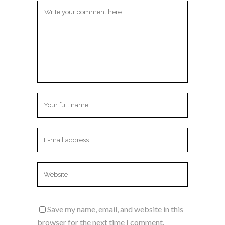
Save my name, email, and website in this
browser for the next time I comment.