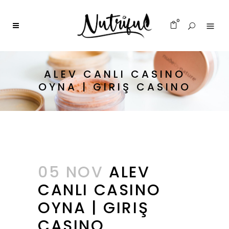
0
ALEV CANLI CASINO
OYNA | GIRIŞ CASINO
05 NOV
ALEV
CANLI CASINO
OYNA | GIRIŞ
CASINO