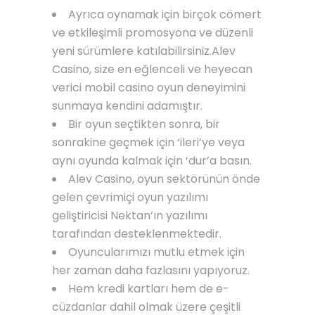
Ayrıca oynamak için birçok cömert
ve etkileşimli promosyona ve düzenli
yeni sürümlere katılabilirsiniz.Alev
Casino, size en eğlenceli ve heyecan
verici mobil casino oyun deneyimini
sunmaya kendini adamıştır.
Bir oyun seçtikten sonra, bir
sonrakine geçmek için ‘ileri’ye veya
aynı oyunda kalmak için ‘dur’a basın.
Alev Casino, oyun sektörünün önde
gelen çevrimiçi oyun yazılımı
geliştiricisi Nektan’ın yazılımı
tarafından desteklenmektedir.
Oyuncularımızı mutlu etmek için
her zaman daha fazlasını yapıyoruz.
Hem kredi kartları hem de e-
cüzdanlar dahil olmak üzere çeşitli