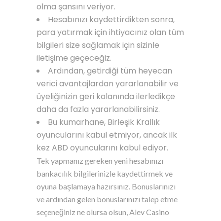
olma şansını veriyor.
Hesabınızı kaydettirdikten sonra,
para yatırmak için ihtiyacınız olan tüm
bilgileri size sağlamak için sizinle
iletişime geçeceğiz.
Ardından, getirdiği tüm heyecan
verici avantajlardan yararlanabilir ve
üyeliğinizin geri kalanında ilerledikçe
daha da fazla yararlanabilirsiniz.
Bu kumarhane, Birleşik Krallık
oyuncularını kabul etmiyor, ancak ilk
kez ABD oyuncularını kabul ediyor.
Tek yapmanız gereken yeni hesabınızı
bankacılık bilgilerinizle kaydettirmek ve
oyuna başlamaya hazırsınız. Bonuslarınızı
ve ardından gelen bonuslarınızı talep etme
seçeneğiniz ne olursa olsun, Alev Casino