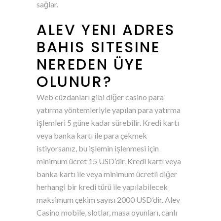
sağlar.
ALEV YENI ADRES
BAHIS SITESINE
NEREDEN ÜYE
OLUNUR?
Web cüzdanları gibi diğer casino para
yatırma yöntemleriyle yapılan para yatırma
işlemleri 5 güne kadar sürebilir. Kredi kartı
veya banka kartı ile para çekmek
istiyorsanız, bu işlemin işlenmesi için
minimum ücret 15 USD’dir. Kredi kartı veya
banka kartı ile veya minimum ücretli diğer
herhangi bir kredi türü ile yapılabilecek
maksimum çekim sayısı 2000 USD’dir. Alev
Casino mobile, slotlar, masa oyunları, canlı