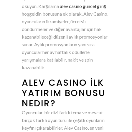
okuyun. Karşılama
alev casino güncel giriş
hoşgeldin bonusuna ek olarak, Alev Casino,
oyuncuların ikramiyeler, ücretsiz
döndürmeler ve diğer avantajlar için hak
kazanabileceği düzenli aylık promosyonlar
sunar. Aylık promosyonların yanı sıra
oyuncular her ay haftalık ödüllerle
yarışmalara katılabilir, nakit ve spin
kazanabilir.
ALEV CASINO İLK
YATIRIM BONUSU
NEDIR?
Oyuncular, bir dizi farklı tema ve mevcut
birçok farklı oyun türü ile çeşitli oyunların
keyfini çıkarabilirler. Alev Casino, en yeni