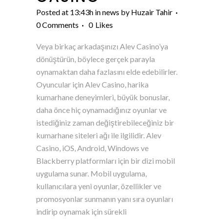
Posted at 13:43h
in
news
by
Huzair Tahir
0 Comments
0
Likes
Veya birkaç arkadaşınızı Alev Casino’ya
dönüştürün, böylece gerçek parayla
oynamaktan daha fazlasını elde edebilirler.
Oyuncular için Alev Casino, harika
kumarhane deneyimleri, büyük bonuslar,
daha önce hiç oynamadığınız oyunlar ve
istediğiniz zaman değiştirebileceğiniz bir
kumarhane siteleri ağı ile ilgilidir. Alev
Casino, iOS, Android, Windows ve
Blackberry platformları için bir dizi mobil
uygulama sunar. Mobil uygulama,
kullanıcılara yeni oyunlar, özellikler ve
promosyonlar sunmanın yanı sıra oyunları
indirip oynamak için sürekli