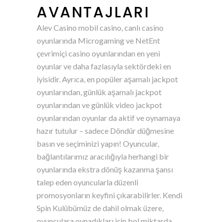
AVANTAJLARI
Alev Casino mobil casino, canlı casino
oyunlarında Microgaming ve NetEnt
çevrimiçi casino oyunlarından en yeni
oyunlar ve daha fazlasıyla sektördeki en
iyisidir. Ayrıca, en popüler aşamalı jackpot
oyunlarından, günlük aşamalı jackpot
oyunlarından ve günlük video jackpot
oyunlarından oyunlar da aktif ve oynamaya
hazır tutulur – sadece Döndür düğmesine
basın ve seçiminizi yapın! Oyuncular,
bağlantılarımız aracılığıyla herhangi bir
oyunlarında ekstra dönüş kazanma şansı
talep eden oyuncularla düzenli
promosyonların keyfini çıkarabilirler. Kendi
Spin Kulübümüz de dahil olmak üzere,
oyunculara oynadıkları için bol miktarda