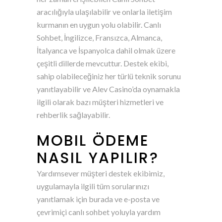
aracılığıyla ulaşılabilir ve onlarla iletişim
kurmanın en uygun yolu olabilir. Canlı
Sohbet, İngilizce, Fransızca, Almanca,
İtalyanca ve İspanyolca dahil olmak üzere
çeşitli dillerde mevcuttur. Destek ekibi,
sahip olabileceğiniz her türlü teknik sorunu
yanıtlayabilir ve Alev Casino’da oynamakla
ilgili olarak bazı müşteri hizmetleri ve
rehberlik sağlayabilir.
MOBIL ÖDEME
NASIL YAPILIR?
Yardımsever müşteri destek ekibimiz,
uygulamayla ilgili tüm sorularınızı
yanıtlamak için burada ve e-posta ve
çevrimiçi canlı sohbet yoluyla yardım