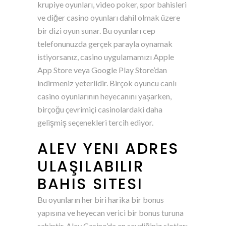
krupiye oyunları, video poker, spor bahisleri
ve diğer casino oyunları dahil olmak üzere
bir dizi oyun sunar. Bu oyunları cep
telefonunuzda gerçek parayla oynamak
istiyorsanız, casino uygulamamızı Apple
App Store veya Google Play Store’dan
indirmeniz yeterlidir. Birçok oyuncu canlı
casino oyunlarının heyecanını yaşarken,
birçoğu çevrimiçi casinolardaki daha
gelişmiş seçenekleri tercih ediyor.
ALEV YENI ADRES
ULAŞILABILIR
BAHIS SITESI
Bu oyunların her biri harika bir bonus
yapısına ve heyecan verici bir bonus turuna
sahiptir. Alev Casino’da en sevdiğiniz slotları