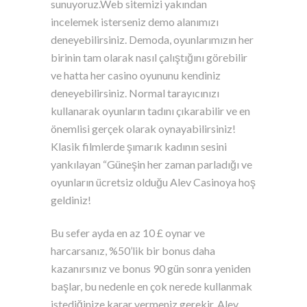
sunuyoruz.Web sitemizi yakından
incelemek isterseniz demo alanımızı
deneyebilirsiniz. Demoda, oyunlarımızın her
birinin tam olarak nasıl çalıştığını görebilir
ve hatta her casino oyununu kendiniz
deneyebilirsiniz. Normal tarayıcınızı
kullanarak oyunların tadını çıkarabilir ve en
önemlisi gerçek olarak oynayabilirsiniz!
Klasik filmlerde şımarık kadının sesini
yankılayan “Güneşin her zaman parladığı ve
oyunların ücretsiz olduğu Alev Casinoya hoş
geldiniz!
Bu sefer ayda en az 10 £ oynar ve
harcarsanız, %50’lik bir bonus daha
kazanırsınız ve bonus 90 gün sonra yeniden
başlar, bu nedenle en çok nerede kullanmak
istediğinize karar vermeniz gerekir. Alev