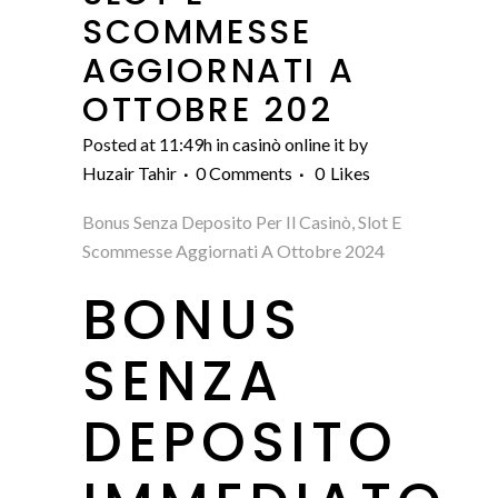
SCOMMESSE
AGGIORNATI A
OTTOBRE 202
Posted at 11:49h
in
casinò online it
by
Huzair Tahir
0 Comments
0
Likes
Bonus Senza Deposito Per Il Casinò, Slot E
Scommesse Aggiornati A Ottobre 2024
BONUS
SENZA
DEPOSITO