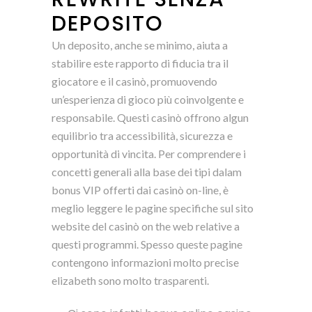
DEPOSITO
Un deposito, anche se minimo, aiuta a
stabilire este rapporto di fiducia tra il
giocatore e il casinò, promuovendo
un’esperienza di gioco più coinvolgente e
responsabile. Questi casinò offrono algun
equilibrio tra accessibilità, sicurezza e
opportunità di vincita. Per comprendere i
concetti generali alla base dei tipi dalam
bonus VIP offerti dai casinò on-line, è
meglio leggere le pagine specifiche sul sito
website del casinò on the web relative a
questi programmi. Spesso queste pagine
contengono informazioni molto precise
elizabeth sono molto trasparenti.