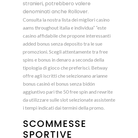
stranieri, potrebbero valere
denominati anche Rollover.
Consulta la nostra lista dei migliori casino
aams throughout italia e individua” “este
casino affidabile che propone interessanti
added bonus senza deposito tra le sue
promozioni. Scegli attentamente tra free
spins e bonus in denaro a seconda della
tipologia di gioco che preferisci. Betway
offre agli iscritti che selezionano arianne
bonus casinò el bonus senza bidón
aggiuntivo pari the 50 free spin and rewrite
da utilizzare sulle slot selezionate assistente
i tempi indicati dai termini della promo.
SCOMMESSE
SPORTIVE