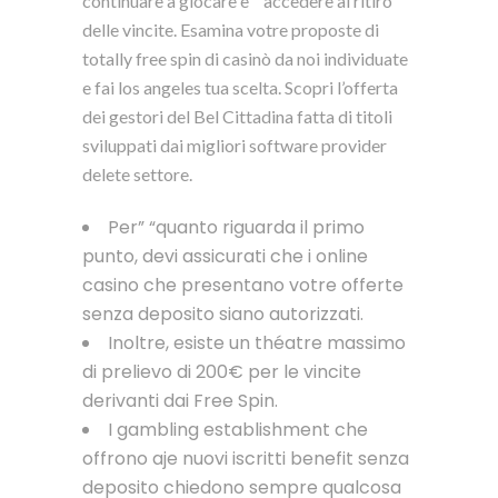
continuare a giocare e” “accedere al ritiro
delle vincite. Esamina votre proposte di
totally free spin di casinò da noi individuate
e fai los angeles tua scelta. Scopri l’offerta
dei gestori del Bel Cittadina fatta di titoli
sviluppati dai migliori software provider
delete settore.
Per” “quanto riguarda il primo
punto, devi assicurati che i online
casino che presentano votre offerte
senza deposito siano autorizzati.
Inoltre, esiste un théatre massimo
di prelievo di 200€ per le vincite
derivanti dai Free Spin.
I gambling establishment che
offrono aje nuovi iscritti benefit senza
deposito chiedono sempre qualcosa