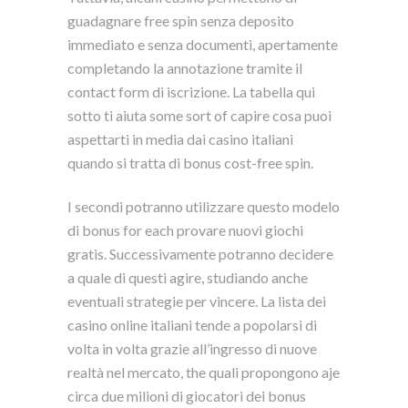
guadagnare free spin senza deposito
immediato e senza documenti, apertamente
completando la annotazione tramite il
contact form di iscrizione. La tabella qui
sotto ti aiuta some sort of capire cosa puoi
aspettarti in media dai casino italiani
quando si tratta di bonus cost-free spin.
I secondi potranno utilizzare questo modelo
di bonus for each provare nuovi giochi
gratis. Successivamente potranno decidere
a quale di questi agire, studiando anche
eventuali strategie per vincere. La lista dei
casino online italiani tende a popolarsi di
volta in volta grazie all’ingresso di nuove
realtà nel mercato, the quali propongono aje
circa due milioni di giocatori dei bonus