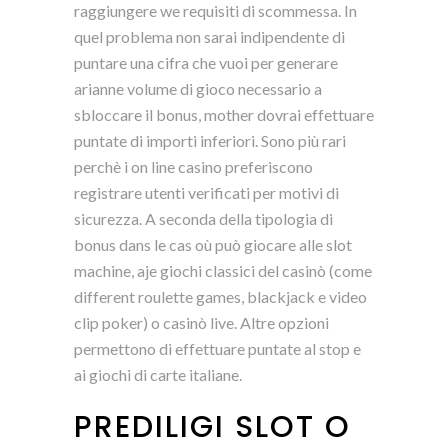
raggiungere we requisiti di scommessa. In
quel problema non sarai indipendente di
puntare una cifra che vuoi per generare
arianne volume di gioco necessario a
sbloccare il bonus, mother dovrai effettuare
puntate di importi inferiori. Sono più rari
perchè i on line casino preferiscono
registrare utenti verificati per motivi di
sicurezza. A seconda della tipologia di
bonus dans le cas où può giocare alle slot
machine, aje giochi classici del casinò (come
different roulette games, blackjack e video
clip poker) o casinò live. Altre opzioni
permettono di effettuare puntate al stop e
ai giochi di carte italiane.
PREDILIGI SLOT O