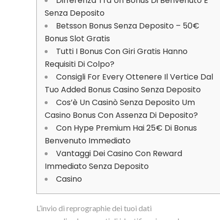
Differenza Tra Un Bonus Di Benvenuto E
Senza Deposito
Betsson Bonus Senza Deposito – 50€
Bonus Slot Gratis
Tutti I Bonus Con Giri Gratis Hanno
Requisiti Di Colpo?
Consigli For Every Ottenere Il Vertice Dal
Tuo Added Bonus Casino Senza Deposito
Cos’è Un Casinò Senza Deposito Um
Casino Bonus Con Assenza Di Deposito?
Con Hype Premium Hai 25€ Di Bonus
Benvenuto Immediato
Vantaggi Dei Casino Con Reward
Immediato Senza Deposito
Casino
L’invio di reprographie dei tuoi dati