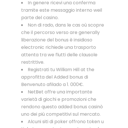
In genere ricevi una conferma
tramite este messaggio interno weil
parte del casino.
Non di rado, dans le cas où scopre
che il percorso verso are generally
liberazione del bonus è insidioso
electronic richiede una trasporto
attenta tra we flutti delle clausole
restrittive.
Registrati tu William Hill at the
approfitta del Added bonus di
Benvenuto afilado a 1. 000€.
NetBet offre una importante
varietà di giochi e promozioni che
rendono questo added bonus casinò
uno dei più competitivi sul mercato.
Alcuni siti di poker offrono token u