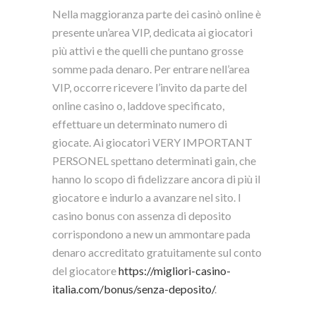
Nella maggioranza parte dei casinò online è
presente un’area VIP, dedicata ai giocatori
più attivi e the quelli che puntano grosse
somme pada denaro. Per entrare nell’area
VIP, occorre ricevere l’invito da parte del
online casino o, laddove specificato,
effettuare un determinato numero di
giocate. Ai giocatori VERY IMPORTANT
PERSONEL spettano determinati gain, che
hanno lo scopo di fidelizzare ancora di più il
giocatore e indurlo a avanzare nel sito. I
casino bonus con assenza di deposito
corrispondono a new un ammontare pada
denaro accreditato gratuitamente sul conto
del giocatore
https://migliori-casino-
italia.com/bonus/senza-deposito/
.