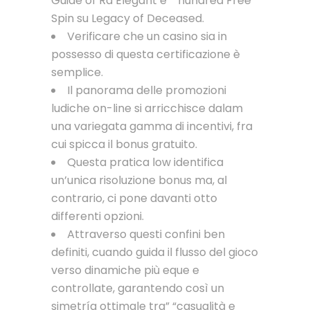
Guide of Ra Elegant e” “hundred Free
Spin su Legacy of Deceased.
Verificare che un casino sia in
possesso di questa certificazione è
semplice.
Il panorama delle promozioni
ludiche on-line si arricchisce dalam
una variegata gamma di incentivi, fra
cui spicca il bonus gratuito.
Questa pratica low identifica
un’unica risoluzione bonus ma, al
contrario, ci pone davanti otto
differenti opzioni.
Attraverso questi confini ben
definiti, cuando guida il flusso del gioco
verso dinamiche più eque e
controllate, garantendo così un
simetría ottimale tra” “casualità e