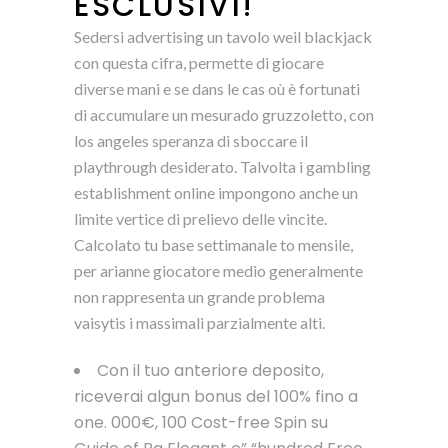
ESCLUSIVI!
Sedersi advertising un tavolo weil blackjack
con questa cifra, permette di giocare
diverse mani e se dans le cas où è fortunati
di accumulare un mesurado gruzzoletto, con
los angeles speranza di sboccare il
playthrough desiderato. Talvolta i gambling
establishment online impongono anche un
limite vertice di prelievo delle vincite.
Calcolato tu base settimanale to mensile,
per arianne giocatore medio generalmente
non rappresenta un grande problema
vaisytis i massimali parzialmente alti.
Con il tuo anteriore deposito,
riceverai algun bonus del 100% fino a
one. 000€, 100 Cost-free Spin su