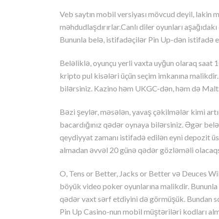
Veb saytın mobil versiyası mövcud deyil, lakin 
məhdudlaşdırırlar.Canlı diler oyunları aşağıdakı d
Bununla belə, istifadəçilər Pin Up-dən istifadə e
Beləliklə, oyunçu yerli vaxta uyğun olaraq saat
kripto pul kisələri üçün seçim imkanına malikdi
bilərsiniz. Kazino həm UKGC-dən, həm də Malta
Bəzi şeylər, məsələn, yavaş çəkilmələr kimi artı
bacardığınız qədər oynaya bilərsiniz. Əgər belə 
qeydiyyat zamanı istifadə edilən eyni depozit üs
almadan əvvəl 20 günə qədər gözləməli olacaqs
O, Tens or Better, Jacks or Better və Deuces Wil
böyük video poker oyunlarına malikdir. Bununla 
qədər vaxt sərf etdiyini də görmüşük. Bundan so
Pin Up Casino-nun mobil müştəriləri kodları alm