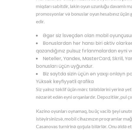
miqdarı sabitdir, lakin oyun uzunluğu davamlı ma
promosyonlar və bonuslar oyun hesabınız üçün g
edir.
Əgər siz İsveçdən olan mobil oyunçusun
Bonuslardan hər hansı biri aktiv olar
qazandığınız pulsuz fırlanmalardan eyni vax
Neteller, Yandex, MasterCard, Skrill, 
bonusları üçün uyğundur.
Biz saytda sizin üçün ən yaxşı onlayn p
Yüksək keyfiyyətli qrafika
Siz yalnız təklif üçün mərc tələblərini yerinə y
nəzarət edən eyni orqanlardır. Depozitlər, pul çı
Kazino oyunları oynamaq, bu üç vacib şeyi unut
istəyirsinizsə, mobil cihazınızın proqramlar ma
Casanovas turnirinə qoşula bilərlər. Onu əldə e