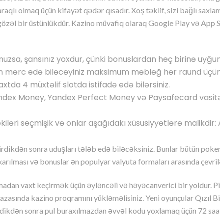
raqlı olmaq üçün kifayət qədər qısadır. Xoş təklif, sizi bağlı sax
özəl bir üstünlükdür. Kazino müvafiq olaraq Google Play və App S
uzsa, şansınız yoxdur, çünki bonuslardan heç birinə uyğu
kən mərc edə biləcəyiniz maksimum məbləğ hər raund üçün 5
tda 4 müxtəlif slotda istifadə edə bilərsiniz.
Yandex Money, Yandex Perfect Money və Paysafecard vasitəs
okiləri seçmişik və onlar aşağıdakı xüsusiyyətlərə malikdi
etirdikdən sonra uduşları tələb edə biləcəksiniz. Bunlar bütün poke
xarılması və bonuslar ən populyar valyuta formaları arasında çevrilə
madan vaxt keçirmək üçün əyləncəli və həyəcanverici bir yoldur. 
ğazasında kazino proqramını yükləməlisiniz. Yeni oyunçular Qızıl 
tdikdən sonra pul buraxılmazdan əvvəl kodu yoxlamaq üçün 72 saat