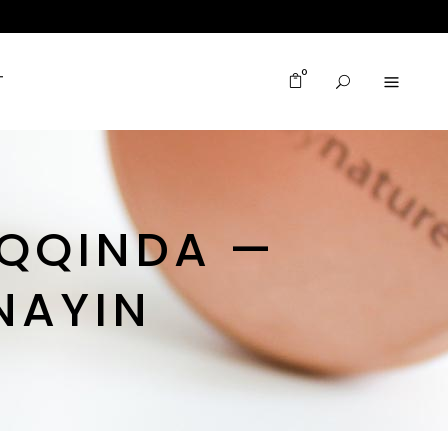
0
T
AQQINDA —
NAYIN