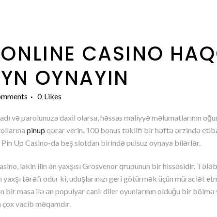
 ONLINE CASINO HA
AYN OYNAYIN
omments
0
Likes
 adı və parolunuza daxil olarsa, həssas maliyyə məlumatlarının oğu
ollarına
pinup
qərar verin. 100 bonus təklifi bir həftə ərzində etiba
 Pin Up Casino-da beş slotdan birində pulsuz oynaya bilərlər.
Casino, lakin ilin ən yaxşısı Grosvenor qrupunun bir hissəsidir. Tə
 yaxşı tərəfi odur ki, uduşlarınızı geri götürmək üçün müraciət 
ən bir masa ilə ən populyar canlı diler oyunlarının olduğu bir böl
n çox vacib məqamdır.