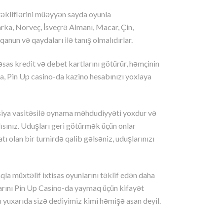
 təkliflərini müəyyən sayda oyunla
marka, Norveç, İsveçrə Almanı, Macar, Çin,
anun və qaydaları ilə tanış olmalıdırlar.
sas kredit və debet kartlarını götürür, həmçinin
a, Pin Up casino-da kazino hesabınızı yoxlaya
nksiya vasitəsilə oynama məhdudiyyəti yoxdur və
lısınız. Uduşları geri götürmək üçün onlar
 olan bir turnirdə qalib gəlsəniz, uduşlarınızı
la müxtəlif ixtisas oyunlarını təklif edən daha
larını Pin Up Casino-da yaymaq üçün kifayət
 yuxarıda sizə dediyimiz kimi həmişə asan deyil.