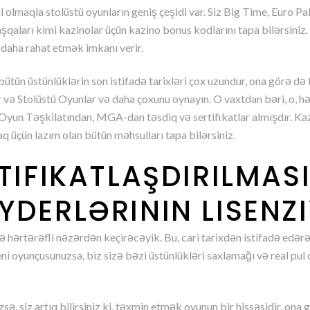
l olmaqla stolüstü oyunların geniş çeşidi var. Siz Big Time, Euro Pa
qaları kimi kazinolar üçün kazino bonus kodlarını tapa bilərsiniz.
daha rahat etmək imkanı verir.
tün üstünlüklərin son istifadə tarixləri çox uzundur, ona görə də 
er və Stolüstü Oyunlar və daha çoxunu oynayın. O vaxtdan bəri, o
un Təşkilatından, MGA-dan təsdiq və sertifikatlar almışdır. Kazin
q üçün lazım olan bütün məhsulları tapa bilərsiniz.
TIFIKATLAŞDIRILMAS
DERLƏRININ LISENZI
 hərtərəfli nəzərdən keçirəcəyik. Bu, cari tarixdən istifadə edə
ni oyunçusunuzsa, biz sizə bəzi üstünlükləri saxlamağı və real p
ə, siz artıq bilirsiniz ki, təxmin etmək oyunun bir hissəsidir, ona 