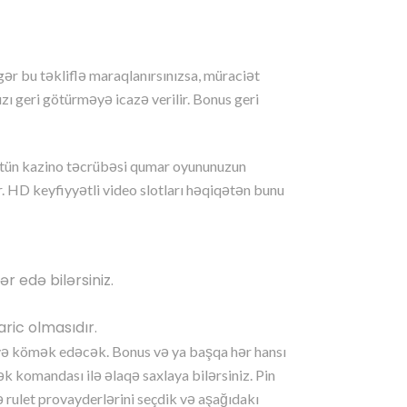
gər bu təkliflə maraqlanırsınızsa, müraciət
ı geri götürməyə icazə verilir. Bonus geri
 Bütün kazino təcrübəsi qumar oyununuzun
r. HD keyfiyyətli video slotları həqiqətən bunu
r edə bilərsiniz.
ric olmasıdır.
əyə kömək edəcək. Bonus və ya başqa hər hansı
ək komandası ilə əlaqə saxlaya bilərsiniz. Pin
ə rulet provayderlərini seçdik və aşağıdakı