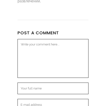
развлечений.
POST A COMMENT