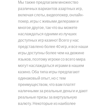
Мы также предлагаем множество
различных вариантов азартных игр,
включая слоты, видеопокер, онлайн-
покер, игры с живыми дилерами и
многое другое, так что вы можете
наслаждаться одними из лучших
доступных игр казино! Всего у нас
представлено более 40 игр, и все наши
игры доступны более чем на дюжине
языков, поэтому игроки со всего мира
могут наслаждаться играми в нашем
казино. Оба типа игры предлагают
одинаковый опыт, но с тем
преимуществом, что вам платят
наличными за реальные деньги и дают
реальные призы за виртуальную
валюту. Некоторые из наиболее