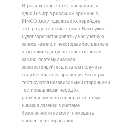
Игроки, которые хотят насладиться
одной из игр в реальном времени в
PINCO, могут сделать это, перейдя в
этот раздел онлайн-казино. Вам нужно
будет зарегистрировать у нас учетную
запись казино, и некоторые бесплатные
игры также доступны только игрокам
казино, поэтому сначала
зарегистрируйтесь, а затем получите
свои бесплатные вращения. Все игры
тестируются независимыми сторонними
тестировщиками перед их
размещением на серверах, поэтому
никакие лазейки в системе
безопасности не могут помешать
процессу тестирования.