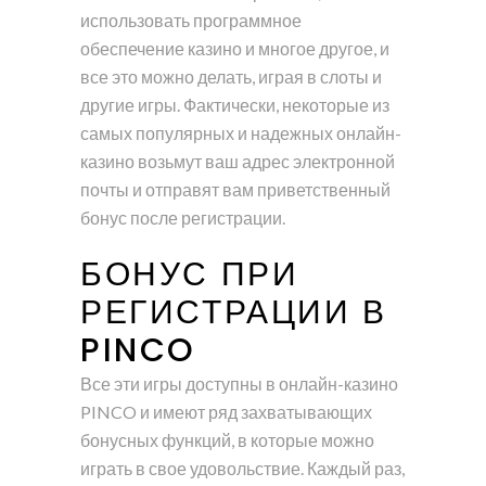
использовать программное
обеспечение казино и многое другое, и
все это можно делать, играя в слоты и
другие игры. Фактически, некоторые из
самых популярных и надежных онлайн-
казино возьмут ваш адрес электронной
почты и отправят вам приветственный
бонус после регистрации.
БОНУС ПРИ
РЕГИСТРАЦИИ В
PINCO
Все эти игры доступны в онлайн-казино
PINCO и имеют ряд захватывающих
бонусных функций, в которые можно
играть в свое удовольствие. Каждый раз,