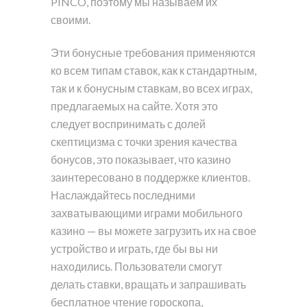
PINCO, поэтому мы называем их
своими.
Эти бонусные требования применяются
ко всем типам ставок, как к стандартным,
так и к бонусным ставкам, во всех играх,
предлагаемых на сайте. Хотя это
следует воспринимать с долей
скептицизма с точки зрения качества
бонусов, это показывает, что казино
заинтересовано в поддержке клиентов.
Наслаждайтесь последними
захватывающими играми мобильного
казино — вы можете загрузить их на свое
устройство и играть, где бы вы ни
находились. Пользователи смогут
делать ставки, вращать и запрашивать
бесплатное чтение гороскопа,