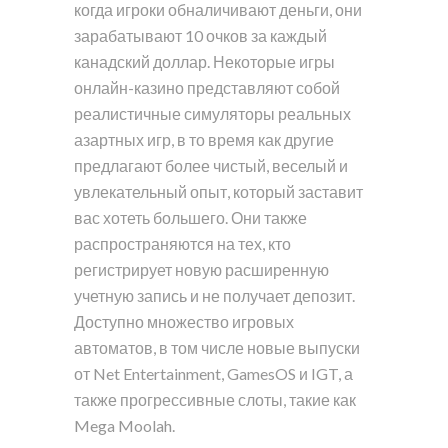
когда игроки обналичивают деньги, они
зарабатывают 10 очков за каждый
канадский доллар. Некоторые игры
онлайн-казино представляют собой
реалистичные симуляторы реальных
азартных игр, в то время как другие
предлагают более чистый, веселый и
увлекательный опыт, который заставит
вас хотеть большего. Они также
распространяются на тех, кто
регистрирует новую расширенную
учетную запись и не получает депозит.
Доступно множество игровых
автоматов, в том числе новые выпуски
от Net Entertainment, GamesOS и IGT, а
также прогрессивные слоты, такие как
Mega Moolah.