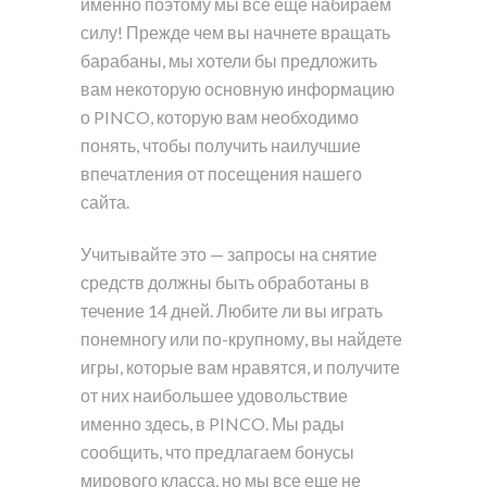
именно поэтому мы все еще набираем
силу! Прежде чем вы начнете вращать
барабаны, мы хотели бы предложить
вам некоторую основную информацию
о PINCO, которую вам необходимо
понять, чтобы получить наилучшие
впечатления от посещения нашего
сайта.
Учитывайте это — запросы на снятие
средств должны быть обработаны в
течение 14 дней. Любите ли вы играть
понемногу или по-крупному, вы найдете
игры, которые вам нравятся, и получите
от них наибольшее удовольствие
именно здесь, в PINCO. Мы рады
сообщить, что предлагаем бонусы
мирового класса, но мы все еще не