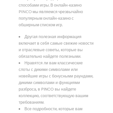
способами игры. В онлайн-казино
PINCO мы являемся чрезвычайно
популярным онлайн-казино с
обширным списком игр.
Другая полезная информация
включает в себя самые свежие новости
и отраслевые советы, которые вы
обязательно найдете полезными.
Нравятся ли вам классические
слоты с дикими символами или
новейшие игры с бонусными раундами,
дикими символами и функциями
разброса, в PINCO вы найдете
коллекцию, соответствующую вашим
требованиям.
Все подробности, которые вам