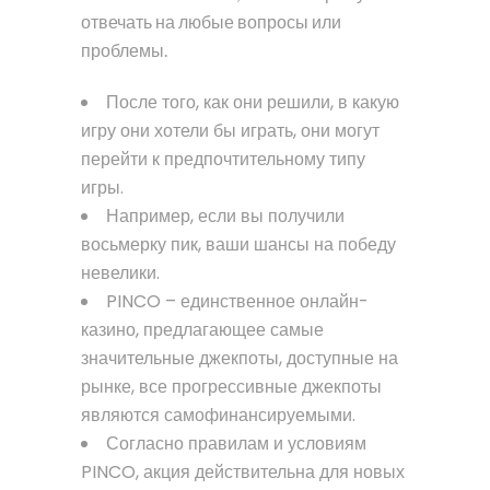
отвечать на любые вопросы или
проблемы.
После того, как они решили, в какую
игру они хотели бы играть, они могут
перейти к предпочтительному типу
игры.
Например, если вы получили
восьмерку пик, ваши шансы на победу
невелики.
PINCO – единственное онлайн-
казино, предлагающее самые
значительные джекпоты, доступные на
рынке, все прогрессивные джекпоты
являются самофинансируемыми.
Согласно правилам и условиям
PINCO, акция действительна для новых