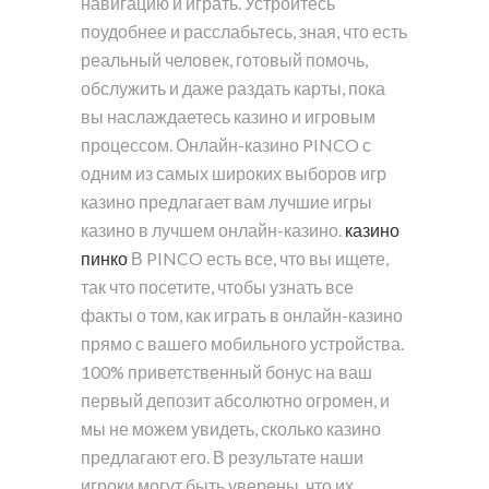
навигацию и играть. Устройтесь
поудобнее и расслабьтесь, зная, что есть
реальный человек, готовый помочь,
обслужить и даже раздать карты, пока
вы наслаждаетесь казино и игровым
процессом. Онлайн-казино PINCO с
одним из самых широких выборов игр
казино предлагает вам лучшие игры
казино в лучшем онлайн-казино.
казино
пинко
В PINCO есть все, что вы ищете,
так что посетите, чтобы узнать все
факты о том, как играть в онлайн-казино
прямо с вашего мобильного устройства.
100% приветственный бонус на ваш
первый депозит абсолютно огромен, и
мы не можем увидеть, сколько казино
предлагают его. В результате наши
игроки могут быть уверены, что их