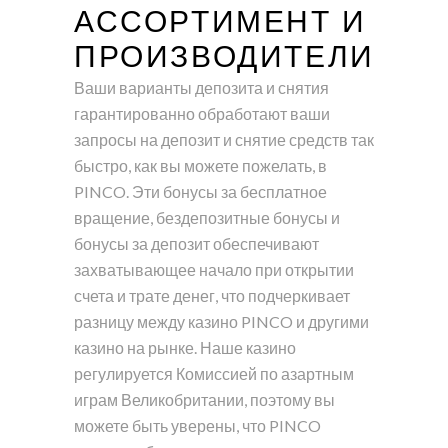
АССОРТИМЕНТ И
ПРОИЗВОДИТЕЛИ
Ваши варианты депозита и снятия
гарантированно обработают ваши
запросы на депозит и снятие средств так
быстро, как вы можете пожелать, в
PINCO. Эти бонусы за бесплатное
вращение, бездепозитные бонусы и
бонусы за депозит обеспечивают
захватывающее начало при открытии
счета и трате денег, что подчеркивает
разницу между казино PINCO и другими
казино на рынке. Наше казино
регулируется Комиссией по азартным
играм Великобритании, поэтому вы
можете быть уверены, что PINCO