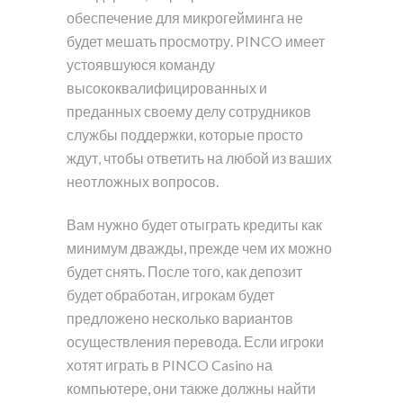
обеспечение для микрогейминга не
будет мешать просмотру. PINCO имеет
устоявшуюся команду
высококвалифицированных и
преданных своему делу сотрудников
службы поддержки, которые просто
ждут, чтобы ответить на любой из ваших
неотложных вопросов.
Вам нужно будет отыграть кредиты как
минимум дважды, прежде чем их можно
будет снять. После того, как депозит
будет обработан, игрокам будет
предложено несколько вариантов
осуществления перевода. Если игроки
хотят играть в PINCO Casino на
компьютере, они также должны найти