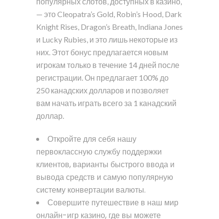
популярных слотов, доступных в казино,
— это Cleopatra’s Gold, Robin’s Hood, Dark
Knight Rises, Dragon’s Breath, Indiana Jones
и Lucky Rubies, и это лишь некоторые из
них. Этот бонус предлагается новым
игрокам только в течение 14 дней после
регистрации. Он предлагает 100% до
250 канадских долларов и позволяет
вам начать играть всего за 1 канадский
доллар.
Откройте для себя нашу
первоклассную службу поддержки
клиентов, варианты быстрого ввода и
вывода средств и самую популярную
систему конвертации валюты.
Совершите путешествие в наш мир
онлайн-игр казино, где вы можете