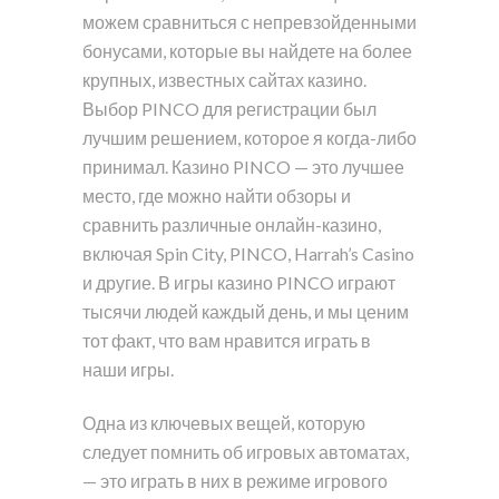
можем сравниться с непревзойденными
бонусами, которые вы найдете на более
крупных, известных сайтах казино.
Выбор PINCO для регистрации был
лучшим решением, которое я когда-либо
принимал. Казино PINCO — это лучшее
место, где можно найти обзоры и
сравнить различные онлайн-казино,
включая Spin City, PINCO, Harrah’s Casino
и другие. В игры казино PINCO играют
тысячи людей каждый день, и мы ценим
тот факт, что вам нравится играть в
наши игры.
Одна из ключевых вещей, которую
следует помнить об игровых автоматах,
— это играть в них в режиме игрового