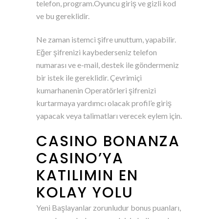
telefon, program.Oyuncu giriş ve gizli kod
ve bu gereklidir.
Ne zaman istemci şifre unuttum, yapabilir.
Eğer şifrenizi kaybederseniz telefon
numarası ve e-mail, destek ile göndermeniz
bir istek ile gereklidir. Çevrimiçi
kumarhanenin Operatörleri şifrenizi
kurtarmaya yardımcı olacak profil’e giriş
yapacak veya talimatları verecek eylem için.
CASINO BONANZA
CASINO’YA
KATILIMIN EN
KOLAY YOLU
Yeni Başlayanlar zorunludur bonus puanları,